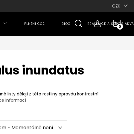
CZK
NÁKU
PLNĚNÍ CO2
BLOG
REALIZACE A SERVIS AKVÁ
KOŠÍ
lus inundatus
é listy dělají z této rostliny opravdu kontrastní
ce informací