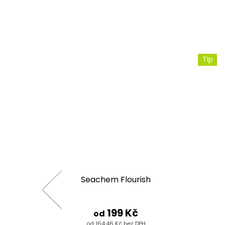
Tip
trogen
Seachem Flourish
199 Kč
od
od 164,46 Kč bez DPH