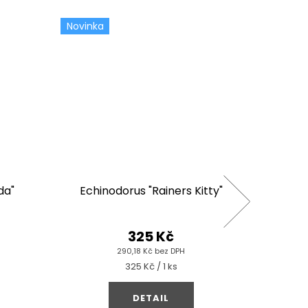
Novinka
da"
Echinodorus "Rainers Kitty"
Am
325 Kč
290,18 Kč bez DPH
Měrná
325 Kč / 1 ks
cena:
DETAIL