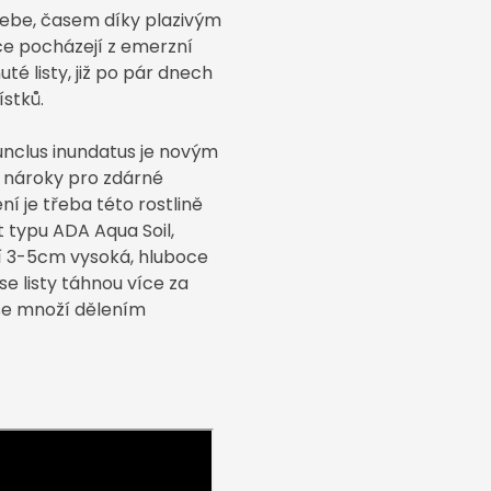
sebe, časem díky plazivým
ce pocházejí z emerzní
té listy, již po pár dnech
stků.
nclus inundatus je novým
 nároky pro zdárné
ní je třeba této rostlině
t typu ADA Aqua Soil,
ří 3-5cm vysoká, hluboce
se listy táhnou více za
se množí dělením