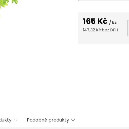
165 Kč
/ ks
147,32 Kč bez DPH
Měrná
cena:
odukty
Podobné produkty