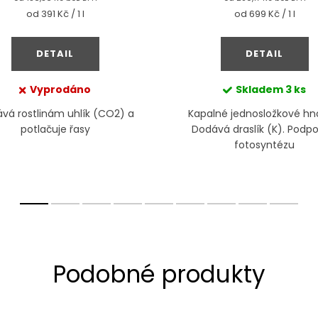
Měrná
Měrná
od 391 Kč / 1 l
od 699 Kč / 1 l
cena:
cena:
DETAIL
DETAIL
Vyprodáno
Skladem
3 ks
vá rostlinám uhlík (CO2) a
Kapalné jednosložkové hno
potlačuje řasy
Dodává draslík (K). Podpo
fotosyntézu