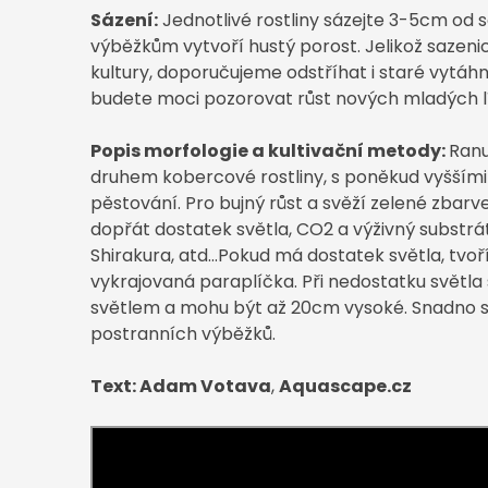
Sázení:
Jednotlivé rostliny sázejte 3-5cm od 
výběžkům vytvoří hustý porost. Jelikož sazeni
kultury, doporučujeme odstříhat i staré vytáhnu
budete moci pozorovat růst nových mladých lí
Popis morfologie a kultivační metody:
Ranu
druhem kobercové rostliny, s poněkud vyššími
pěstování. Pro bujný růst a svěží zelené zbarve
dopřát dostatek světla, CO2 a výživný substrá
Shirakura, atd…Pokud má dostatek světla, tvo
vykrajovaná paraplíčka. Při nedostatku světla 
světlem a mohu být až 20cm vysoké. Snadno 
postranních výběžků.
Text: Adam Votava
,
Aquascape.cz