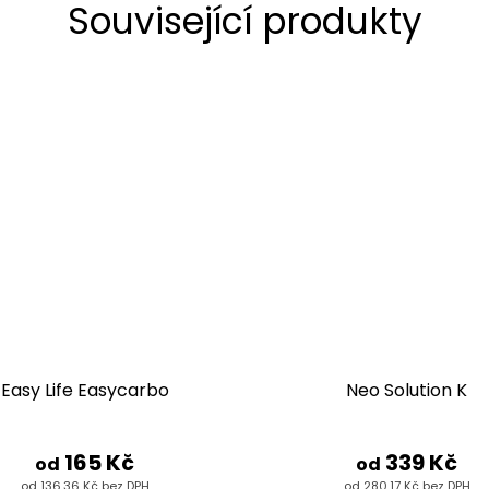
Související produkty
Easy Life Easycarbo
Neo Solution K
165 Kč
339 Kč
od
od
od 136,36 Kč bez DPH
od 280,17 Kč bez DPH