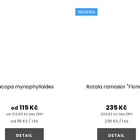
Novinka
acopa myriophylloides
Rotala ramosior "Flori
115 Kč
235 Kč
od
od 102,68 Kč bez DPH
209,82 Kč bez DPH
Měrná
Měrná
od 115 Kč / 1 ks
235 Kč / 1 ks
cena:
cena:
DETAIL
DETAIL