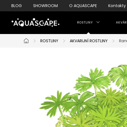
Přejít
BLOG
SHOWROOM
O AQUASCAPE
Kontakty
na
obsah
ROSTLINY
AKVÁR
ROSTLINY
AKVARIJNÍ ROSTLINY
Ran
Domů