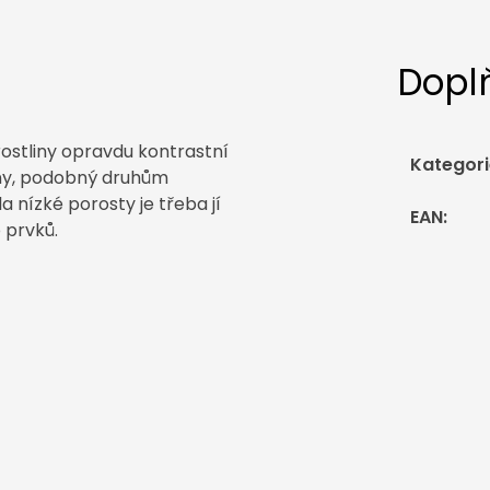
Dopl
 rostliny opravdu kontrastní
Kategori
iny, podobný druhům
la nízké porosty je třeba jí
EAN
:
 prvků.