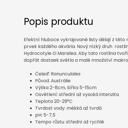
Popis produktu
Efektní hluboce vykrajované listy dělají z této
prvek každého akvária. Nový nízký druh rostl
Hydrocotyle či Marsilea. Aby tato rostlina tvoři
dopřát dostaek světla a malé množství makro
Čeleď: Ranunculales
Původ: Austrálie
Výška 2-8cm, šířka 5-15cm
Osvětlení: střední až vysoká intenzita
Teplota 20-29°C
Tvrdost vody: měkká až tvrdá
pH: 5-7,5
Tempo růstu: střední až rychlé