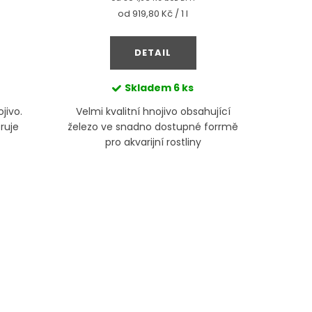
Měrná
od 919,80 Kč / 1 l
cena:
DETAIL
Skladem
6 ks
jivo.
Velmi kvalitní hnojivo obsahující
Kapalné 
ruje
železo ve snadno dostupné forrmě
životn
pro akvarijní rostliny
pufrační
tím