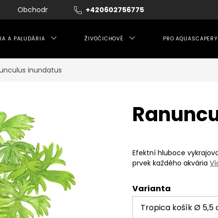
Obchodní podmínky
+420602756775
Moje objednávka
IA A PALUDÁRIA
ŽIVOČICHOVÉ
PRO AQUASCAPERY
unculus inundatus
Ranuncu
Efektní hluboce vykrajovan
prvek každého akvária
Ví
Varianta