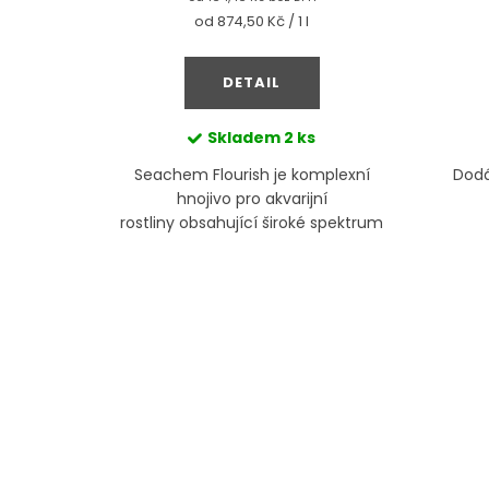
Měrná
od 874,50 Kč / 1 l
cena:
DETAIL
Skladem
2 ks
akvarijní
Seachem Flourish je komplexní
Dodá
stagnují v
hnojivo pro akvarijní
 ztrácejí
rostliny obsahující široké spektrum
látek potřebných pro zdravý růst
akvarijních rostlin