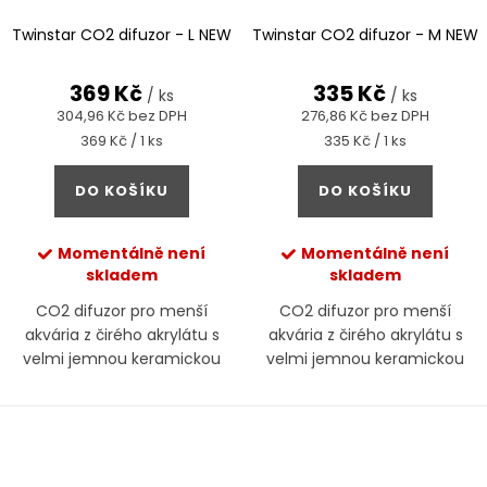
Twinstar CO2 difuzor - L NEW
Twinstar CO2 difuzor - M NEW
369 Kč
335 Kč
/ ks
/ ks
304,96 Kč bez DPH
276,86 Kč bez DPH
Měrná
Měrná
369 Kč / 1 ks
335 Kč / 1 ks
cena:
cena:
DO KOŠÍKU
DO KOŠÍKU
Momentálně není
Momentálně není
skladem
skladem
CO2 difuzor pro menší
CO2 difuzor pro menší
akvária z čirého akrylátu s
akvária z čirého akrylátu s
velmi jemnou keramickou
velmi jemnou keramickou
membránou
membránou