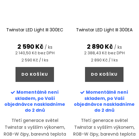
Twinstar LED Light III 300EC
Twinstar LED Light III 300EA
2 590 Kč
2 890 Kč
/ ks
/ ks
2 140,50 Kč bez DPH
2 388,43 Kč bez DPH
Měrná
Měrná
2 590 Kč / 1 ks
2 890 Kč / 1 ks
cena:
cena:
DO KOŠÍKU
DO KOŠÍKU
Momentálně není
Momentálně není
skladem, po Vaší
skladem, po Vaší
objednávce naskladníme
objednávce naskladníme
do 2 dnů
do 2 dnů
Třetí generace světel
Třetí generace světel
Twinstar s vyšším výkonem,
Twinstar s vyšším výkonem,
RGB-W čipy, barevná teplota
RGB-W čipy, barevná teplota