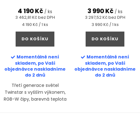
4 190 Kč
3 990 Kč
/ ks
/ ks
3 462,81 Kč bez DPH
3 297,52 Kč bez DPH
Měrná
Měrná
4 190 Kč / 1 ks
3 990 Kč / 1 ks
cena:
cena:
DO KOŠÍKU
DO KOŠÍKU
Momentálně není
Momentálně není
skladem, po Vaší
skladem, po Vaší
objednávce naskladníme
objednávce naskladníme
do 2 dnů
do 2 dnů
Třetí generace světel
Twinstar s vyšším výkonem,
RGB-W čipy, barevná teplota
cca 6500 K. E-Line je základní
řadou pro pokročilé
aquascapery, která dodá
dostatek světla středně...