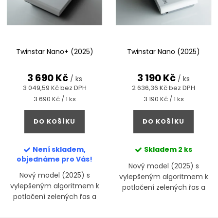
r
s
o
p
d
r
u
Twinstar Nano+ (2025)
Twinstar Nano (2025)
o
k
d
3 690 Kč
3 190 Kč
t
/ ks
/ ks
u
3 049,59 Kč bez DPH
2 636,36 Kč bez DPH
ů
Měrná
Měrná
3 690 Kč / 1 ks
3 190 Kč / 1 ks
k
cena:
cena:
t
DO KOŠÍKU
DO KOŠÍKU
ů
Není skladem,
Skladem
2 ks
objednáme pro Vás!
Nový model (2025) s
Nový model (2025) s
vylepšeným algoritmem k
vylepšeným algoritmem k
potlačení zelených řas a
potlačení zelených řas a
prevenci onemocnění ryb
prevenci onemocnění ryb