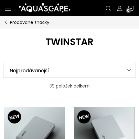
Přejít
N
na
obsah
Prodávané značky
K
TWINSTAR
Ř
Nejprodávanější
a
Nejlevnější
z
39
položek celkem
e
Nejdražší
V
n
ý
Abecedně
í
p
p
i