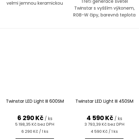
Třetí generace světel
velmi jemnou keramickou
Twinstar s vyšším výkonem,
membránou
RGB-W čipy, barevná teplota
cca 6500 K. S-Line je nejvyšší
řadou světel Twinstar.
Twinstar LED Light III 600SM
Twinstar LED Light III 450SM
6 290 Kč
4 590 Kč
/ ks
/ ks
5 198,35 Kč bez DPH
3 793,39 Kč bez DPH
Měrná
Měrná
6 290 Kč / 1 ks
4 590 Kč / 1 ks
cena:
cena: