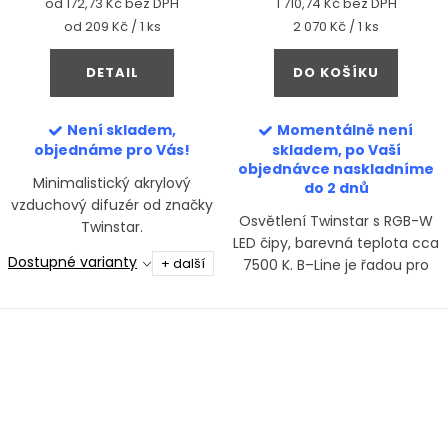
od 172,73 Kč bez DPH
1 710,74 Kč bez DPH
Měrná
Měrná
od 209 Kč / 1 ks
2 070 Kč / 1 ks
cena:
cena:
DETAIL
DO KOŠÍKU
Není skladem,
Momentálně není
objednáme pro Vás!
skladem, po Vaší
objednávce naskladníme
Minimalistický akrylový
do 2 dnů
vzduchový difuzér od značky
Osvětlení Twinstar s RGB-W
Twinstar.
LED čipy, barevná teplota cca
Dostupné varianty
+ další
7500 K. B–Line je řadou pro
akvária, kde hlavní roli hrají
ryby a krevetky.