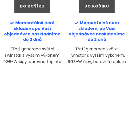
DO KOŠÍKU
DO KOŠÍKU
Momentálně není
Momentálně není
skladem, po Vaší
skladem, po Vaší
objednávce naskladníme
objednávce naskladníme
do 2 dnů
do 2 dnů
Třetí generace světel
Třetí generace světel
Twinstar s vyšším výkonem,
Twinstar s vyšším výkonem,
RGB-W čipy, barevná teplota
RGB-W čipy, barevná teplota
cca 6500K. S-Line je nejvyšší
cca 6500 K. S-Line je nejvyšší
řadou světel Twinstar.
řadou světel Twinstar.