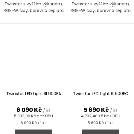
Twinstar s vyšším výkonem,
Twinstar s vyšším výkonem,
RGB-W čipy, barevná teplota
RGB-W čipy, barevná teplota
cca 6500 K. S-Line je nejvyšší
cca 6500 K. S-Line je nejvyšší
řadou světel Twinstar.
řadou světel Twinstar.
Twinstar LED Light III 900EA
Twinstar LED Light III 900EC
6 090 Kč
5 690 Kč
/ ks
/ ks
5 033,06 Kč bez DPH
4 702,48 Kč bez DPH
Měrná
Měrná
6 090 Kč / 1 ks
5 690 Kč / 1 ks
cena:
cena: