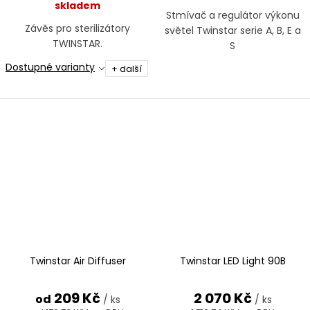
skladem
Stmívač a regulátor výkonu
Závěs pro sterilizátory
světel Twinstar serie A, B, E a
TWINSTAR.
S
Dostupné varianty
+ další
Twinstar Air Diffuser
Twinstar LED Light 90B
209 Kč
2 070 Kč
od
/ ks
/ ks