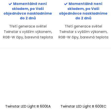
Momentálně není
Momentálně není
skladem, po Vaší
skladem, po Vaší
objednávce naskladníme
objednávce naskladníme
do 2 dnů
do 2 dnů
Třetí generace světel
Třetí generace světel
Twinstar s vyšším výkonem,
Twinstar s vyšším výkonem,
RGB-W čipy, barevná teplota
RGB-W čipy, barevná teplota
cca 6500 K. E-Line je základní
cca 6500 K. E-Line je základní
řadou pro pokročilé
řadou pro pokročilé
aquascapery, která dodá
aquascapery, která dodá
dostatek světla středně...
dostatek světla středně...
Twinstar LED Light III 600EA
Twinstar LED Light III 600EC