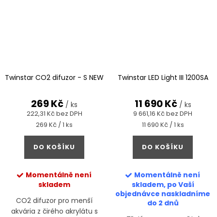
Twinstar CO2 difuzor - S NEW
Twinstar LED Light III 1200SA
269 Kč
11 690 Kč
/ ks
/ ks
222,31 Kč bez DPH
9 661,16 Kč bez DPH
Měrná
Měrná
269 Kč / 1 ks
11 690 Kč / 1 ks
cena:
cena:
DO KOŠÍKU
DO KOŠÍKU
Momentálně není
Momentálně není
skladem
skladem, po Vaší
objednávce naskladníme
CO2 difuzor pro menší
do 2 dnů
akvária z čirého akrylátu s