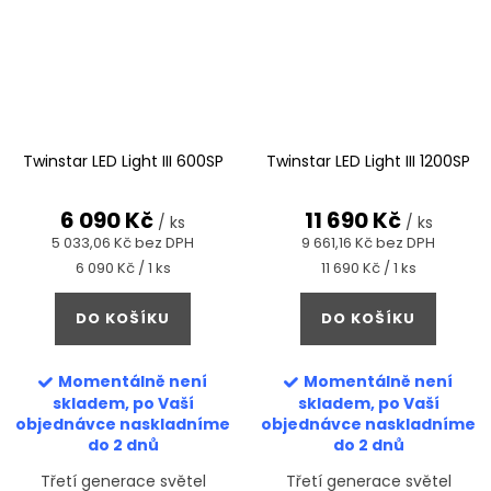
Twinstar LED Light III 600SP
Twinstar LED Light III 1200SP
6 090 Kč
11 690 Kč
/ ks
/ ks
5 033,06 Kč bez DPH
9 661,16 Kč bez DPH
Měrná
Měrná
6 090 Kč / 1 ks
11 690 Kč / 1 ks
cena:
cena:
DO KOŠÍKU
DO KOŠÍKU
Momentálně není
Momentálně není
skladem, po Vaší
skladem, po Vaší
objednávce naskladníme
objednávce naskladníme
do 2 dnů
do 2 dnů
Třetí generace světel
Třetí generace světel