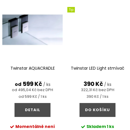
Tip
Twinstar AQUACRADLE
Twinstar LED Light stmívač
599 Kč
390 Kč
od
/ ks
/ ks
od 495,04 Kč bez DPH
322,31 Kč bez DPH
Měrná
Měrná
od 599 Kč / 1 ks
390 Kč / 1 ks
cena:
cena:
DETAIL
DO KOŠÍKU
Momentálně není
Skladem
1 ks