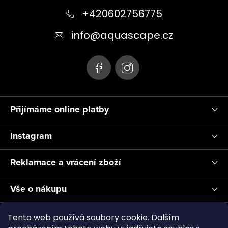
s
a
+420602756775
u
t
info
@
aquascape.cz
í
Přijímáme online platby
Instagram
Reklamace a vrácení zboží
Vše o nákupu
Informace pro Vás
Tento web používá soubory cookie. Dalším