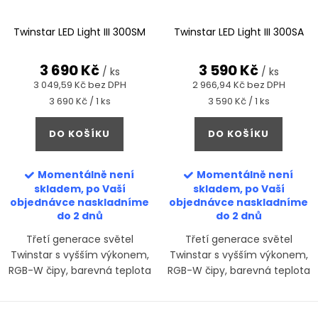
Twinstar LED Light III 300SM
Twinstar LED Light III 300SA
3 690 Kč
3 590 Kč
/ ks
/ ks
3 049,59 Kč bez DPH
2 966,94 Kč bez DPH
Měrná
Měrná
3 690 Kč / 1 ks
3 590 Kč / 1 ks
cena:
cena:
DO KOŠÍKU
DO KOŠÍKU
Momentálně není
Momentálně není
skladem, po Vaší
skladem, po Vaší
objednávce naskladníme
objednávce naskladníme
do 2 dnů
do 2 dnů
Třetí generace světel
Třetí generace světel
Twinstar s vyšším výkonem,
Twinstar s vyšším výkonem,
RGB-W čipy, barevná teplota
RGB-W čipy, barevná teplota
cca 6500 K. S-Line je nejvyšší
cca 6500 K. S-Line je nejvyšší
řadou světel Twinstar.
řadou světel Twinstar.