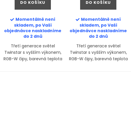
DO KOŠÍKU
DO KOŠÍKU
Momentálně není
Momentálně není
skladem, po Vaší
skladem, po Vaší
objednávce naskladníme
objednávce naskladníme
do 2 dnů
do 2 dnů
Třetí generace světel
Třetí generace světel
Twinstar s vyšším výkonem,
Twinstar s vyšším výkonem,
RGB-W čipy, barevná teplota
RGB-W čipy, barevná teplota
cca 6500 K. E-Line je základní
cca 6500 K. E-Line je základní
řadou pro pokročilé
řadou pro pokročilé
aquascapery, která dodá
aquascapery, která dodá
dostatek světla středně...
dostatek světla středně...