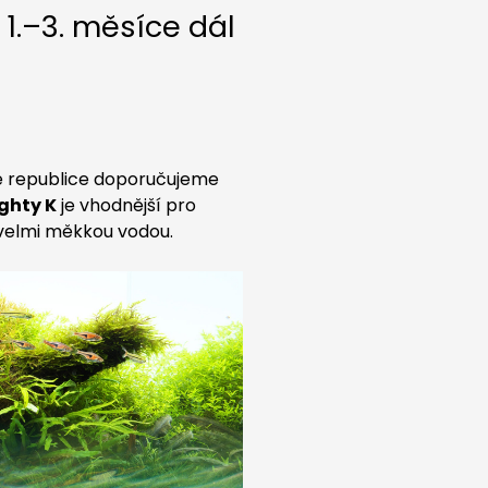
 1.–3. měsíce dál
ké republice doporučujeme
ghty K
je vhodnější pro
 velmi měkkou vodou.