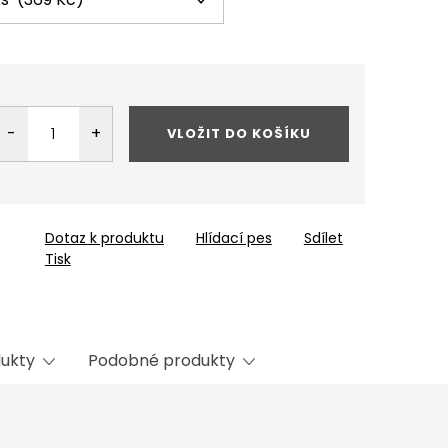
VLOŽIT DO KOŠÍKU
Dotaz k produktu
Hlídací pes
Sdílet
Tisk
dukty
Podobné produkty