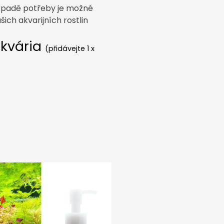
ípadě potřeby je možné
šich akvarijních rostlin
akvária
(přidávejte 1 x