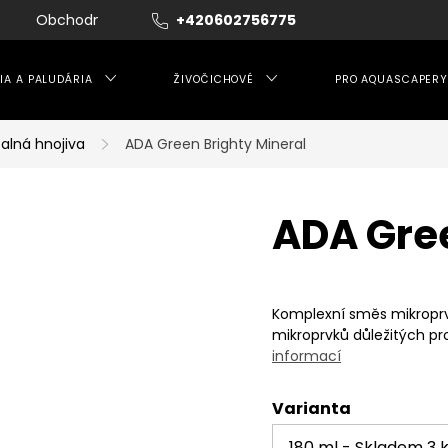
Obchodní podmínky
+420602756775
Moje objednávka
IA A PALUDÁRIA
ŽIVOČICHOVÉ
PRO AQUASCAPERY
alná hnojiva
ADA Green Brighty Mineral
ADA Gree
Komplexní směs mikroprvků
mikroprvků důležitých pro
informací
Varianta