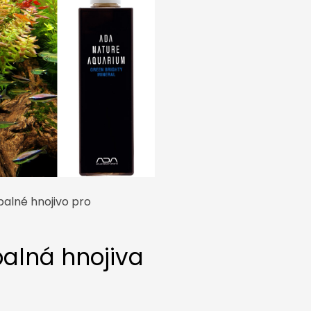
palné hnojivo pro
palná hnojiva