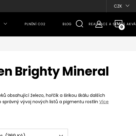
CZK
NÁKU
PLNĚNÍ CO2
BLOG
REALIZACE A SERVIS AKVÁ
KOŠÍ
n Brighty Mineral
 obsahující železo, hořčík a širikou škálu dalších
 správný vývoj nových listů a pigmentu rostlin
Více