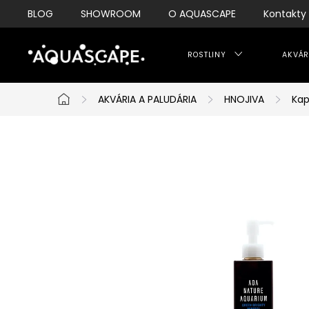
Přejít
BLOG
SHOWROOM
O AQUASCAPE
Kontakty
na
obsah
ROSTLINY
AKVÁR
AKVÁRIA A PALUDÁRIA
HNOJIVA
Kap
Domů