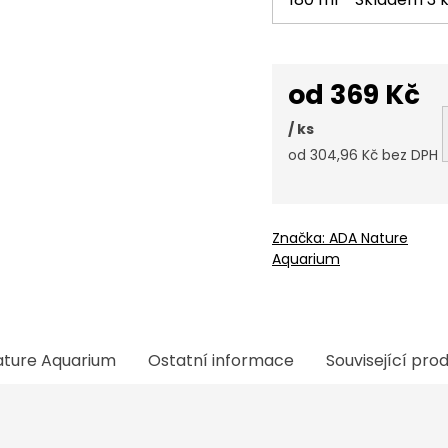
od
369 Kč
/ ks
od
304,96 Kč
bez DPH
Měrná
cena:
Značka:
ADA Nature
Aquarium
ture Aquarium
Ostatní informace
Související pro