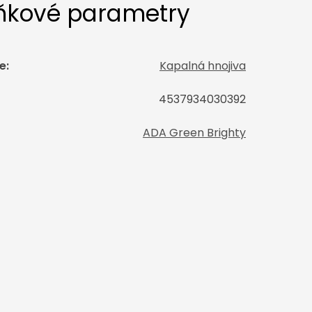
ňkové parametry
e
:
Kapalná hnojiva
4537934030392
ADA Green Brighty