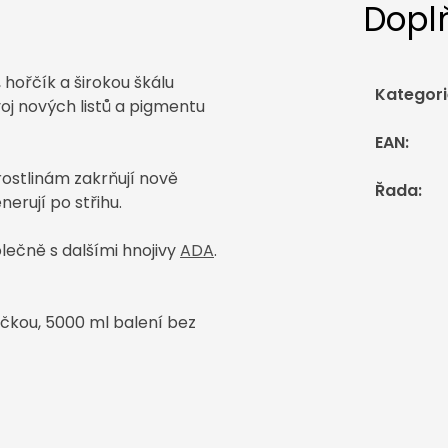
Dopl
hořčík a širokou škálu
Kategori
oj nových listů a pigmentu
EAN
:
ostlinám zakrňují nově
Řada
:
nerují po střihu.
olečně s dalšími hnojivy
ADA
.
ičkou, 5000 ml balení bez