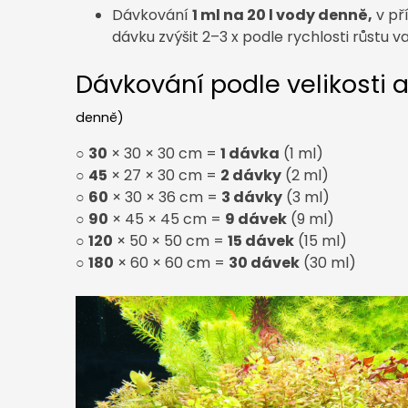
Dávkování
1 ml na 20 l vody denně,
v př
dávku zvýšit 2–3 x podle rychlosti růstu va
Dávkování podle velikosti 
denně)
○
30
× 30 × 30 cm =
1 dávka
(1 ml)
○
45
× 27 × 30 cm =
2 dávky
(2 ml)
○
60
× 30 × 36 cm =
3 dávky
(3 ml)
○
90
× 45 × 45 cm =
9 dávek
(9 ml)
○
120
× 50 × 50 cm =
15 dávek
(15 ml)
○
180
× 60 × 60 cm =
30 dávek
(30 ml)