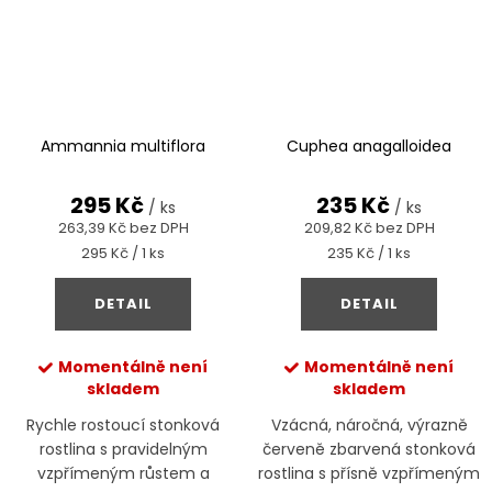
Ammannia multiflora
Cuphea anagalloidea
295 Kč
235 Kč
/ ks
/ ks
263,39 Kč bez DPH
209,82 Kč bez DPH
Měrná
Měrná
295 Kč / 1 ks
235 Kč / 1 ks
cena:
cena:
DETAIL
DETAIL
Momentálně není
Momentálně není
skladem
skladem
Rychle rostoucí stonková
Vzácná, náročná, výrazně
rostlina s pravidelným
červeně zbarvená stonková
vzpřímeným růstem a
rostlina s přísně vzpřímeným