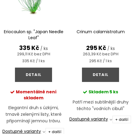
Eriocaulon sp. "Japan Needle
Crinum calamistratum
Leaf"
335 Kč
295 Kč
/ ks
/ ks
299,11 Kč bez DPH
263,39 Kč bez DPH
Měrná
Měrná
335 Kč / 1 ks
295 Kč / 1 ks
cena:
cena:
DETAIL
DETAIL
Momentálně není
Skladem
5 ks
skladem
Patří mezi subtilnější druhy
Elegantní druh s úzkými,
těchto "vodních cibulí"
tmavě zelenými listy, které
Dostupné varianty
+ další
připomínají jemnou trávu.
Roste i na kamenech či
Dostupné varianty
+ další