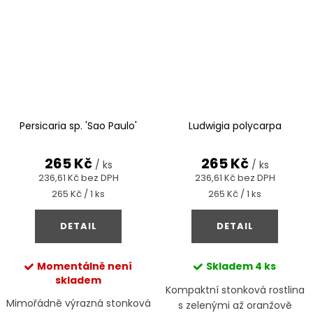
Persicaria sp. 'Sao Paulo'
Ludwigia polycarpa
265 Kč
265 Kč
/ ks
/ ks
236,61 Kč bez DPH
236,61 Kč bez DPH
Měrná
Měrná
265 Kč / 1 ks
265 Kč / 1 ks
cena:
cena:
DETAIL
DETAIL
Momentálně není
Skladem
4 ks
skladem
Kompaktní stonková rostlina
Mimořádně výrazná stonková
s zelenými až oranžově