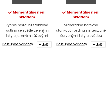
Momentálně není
Momentálně není
skladem
skladem
Rychle rostoucí stonková
Mimořádně barevná
rostlina se světle zelenými
stonková rostlina s intenzivně
listy a jemnými růžovými
červenými listy a světlou
tóny, vhodná do středu i
žilnatinou, určená jako
Dostupné varianty
Dostupné varianty
+ další
+ další
pozadí akvária.
výrazný akcent do středu a
pozadí akvária.