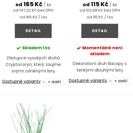
d
165 Kč
115 Kč
t
od
od
/ ks
/ ks
u
od 147,32 Kč bez DPH
od 102,68 Kč bez DPH
ů
Měrná
Měrná
od 165 Kč / 1 ks
od 115 Kč / 1 ks
k
cena:
cena:
t
DETAIL
DETAIL
ů
Skladem
1 ks
Momentálně není
skladem
Zástupce vysokých druhů
Dekorativní druh Bacopy s
Cryptocoryn, který zaujme
tenkými dlouhými listy
svými zvlněnými listy
Dostupné varianty
+ další
Dostupné varianty
+ další