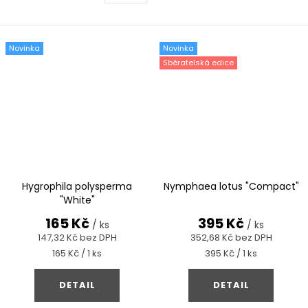
kořenech jako epifyt a
je nenáročný.
Novinka
Novinka
Sběratelská edice
Hygrophila polysperma
Nymphaea lotus "Compact"
"White"
165 Kč
395 Kč
/ ks
/ ks
147,32 Kč bez DPH
352,68 Kč bez DPH
Měrná
Měrná
165 Kč / 1 ks
395 Kč / 1 ks
cena:
cena:
DETAIL
DETAIL