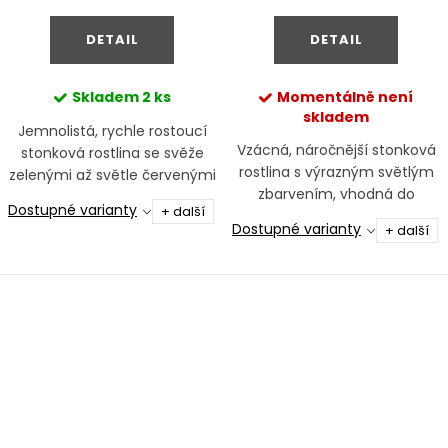
cena:
cena:
DETAIL
DETAIL
Skladem
2 ks
Momentálně není
skladem
Jemnolistá, rychle rostoucí
Vzácná, náročnější stonková
stonková rostlina se svěže
rostlina s výrazným světlým
zelenými až světle červenými
zbarvením, vhodná do
tóny, vhodná do středu i
Dostupné varianty
+ další
střední části i pozadí akvária.
pozadí akvária.
Dostupné varianty
+ další