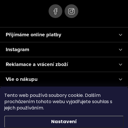
í
Přijímáme online platby
Instagram
Reklamace a vrácení zboží
Vše o nákupu
Informace pro Vás
Tento web používá soubory cookie. Dalším
procházením tohoto webu vyjadřujete souhlas s
jejich používáním.
Realizace a servis akvárií ↗
Plnění CO2
Showroom
Nastavení