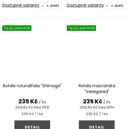
svěžími zelenými až lehce
růstem, vhodná jako barevný
Dostupné varianty
Dostupné varianty
+ další
+ další
načervenalými tóny, ideální
akcent do popředí i středu
pro holandský styl.
akvária.
Tip pro pokročilé
Tip pro pokročilé
Rotala rotundifolia "Shimoga"
Rotala macrandra
"Variegated"
235 Kč
235 Kč
/ ks
/ ks
209,82 Kč bez DPH
209,82 Kč bez DPH
Měrná
Měrná
235 Kč / 1 ks
235 Kč / 1 ks
cena:
cena:
DETAIL
DETAIL