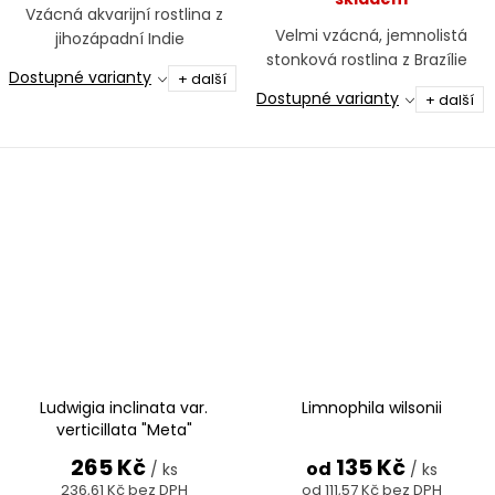
Vzácná akvarijní rostlina z
Velmi vzácná, jemnolistá
jihozápadní Indie
stonková rostlina z Brazílie
Dostupné varianty
+ další
Dostupné varianty
+ další
Ludwigia inclinata var.
Limnophila wilsonii
verticillata "Meta"
265 Kč
135 Kč
od
/ ks
/ ks
236,61 Kč bez DPH
od 111,57 Kč bez DPH