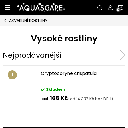
Přejít
N
na
obsah
AKVARIJNÍ ROSTLINY
K
Vysoké rostliny
Nejprodávanější
Cryptocoryne crispatula
Skladem
165 Kč
od
(od 147,32 Kč bez DPH)