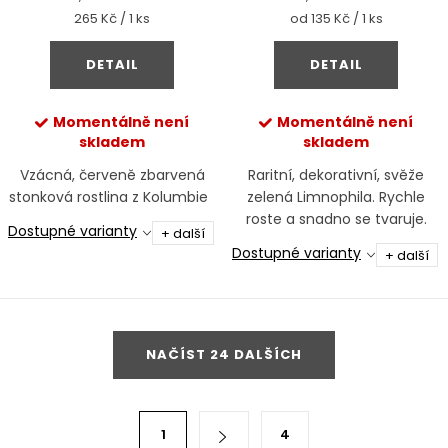
Měrná
Měrná
265 Kč / 1 ks
od 135 Kč / 1 ks
cena:
cena:
DETAIL
DETAIL
Momentálně není
Momentálně není
skladem
skladem
Vzácná, červeně zbarvená
Raritní, dekorativní, svěže
stonková rostlina z Kolumbie
zelená Limnophila. Rychle
roste a snadno se tvaruje.
Dostupné varianty
+ další
Ideální do střední či zadní
Dostupné varianty
+ další
části akvária
O
NAČÍST 24 DALŠÍCH
v
l
á
S
1
4
d