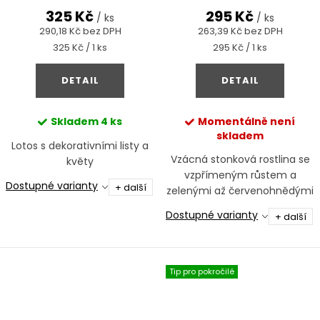
325 Kč
295 Kč
/ ks
/ ks
290,18 Kč bez DPH
263,39 Kč bez DPH
Měrná
Měrná
325 Kč / 1 ks
295 Kč / 1 ks
cena:
cena:
DETAIL
DETAIL
Skladem
4 ks
Momentálně není
skladem
Lotos s dekorativními listy a
Vzácná stonková rostlina se
květy
vzpřímeným růstem a
Dostupné varianty
+ další
zelenými až červenohnědými
tóny, vhodná do středu i
Dostupné varianty
+ další
pozadí akvária.
Tip pro pokročilé