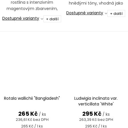
rostlina s intenzivním
hnědými tóny, vhodná jako
magentovým zbarvením,
hustý keřík do střední části
Dostupné varianty
+ další
ideální jako barevný akcent
akvária.
Dostupné varianty
+ další
do středu i pozadí akvária.
Rotala wallichii "Bangladesh"
Ludwigia inclinata var.
verticillata 'White'
265 Kč
295 Kč
/ ks
/ ks
236,61 Kč bez DPH
263,39 Kč bez DPH
Měrná
Měrná
265 Kč / 1 ks
295 Kč / 1 ks