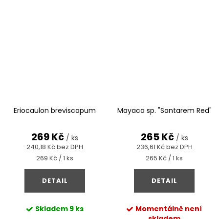
Eriocaulon breviscapum
Mayaca sp. "Santarem Red"
269 Kč
265 Kč
/ ks
/ ks
240,18 Kč bez DPH
236,61 Kč bez DPH
Měrná
Měrná
269 Kč / 1 ks
265 Kč / 1 ks
cena:
cena:
DETAIL
DETAIL
Skladem
9 ks
Momentálně není
skladem