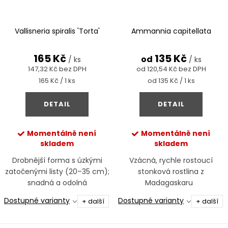
Vallisneria spiralis 'Torta'
Ammannia capitellata
165 Kč
135 Kč
od
/ ks
/ ks
147,32 Kč bez DPH
od 120,54 Kč bez DPH
Měrná
Měrná
165 Kč / 1 ks
od 135 Kč / 1 ks
cena:
cena:
DETAIL
DETAIL
Momentálně není
Momentálně není
skladem
skladem
Drobnější forma s úzkými
Vzácná, rychle rostoucí
zatočenými listy (20–35 cm);
stonková rostlina z
snadná a odolná
Madagaskaru
Dostupné varianty
Dostupné varianty
+ další
+ další