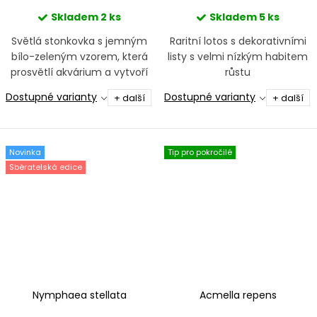
Skladem
2 ks
Skladem
5 ks
Světlá stonkovka s jemným
Raritní lotos s dekorativními
bílo-zeleným vzorem, která
listy s velmi nízkým habitem
prosvětlí akvárium a vytvoří
růstu
výrazný kontrast.
Dostupné varianty
Dostupné varianty
+ další
+ další
Novinka
Tip pro pokročilé
Sběratelská edice
Nymphaea stellata
Acmella repens