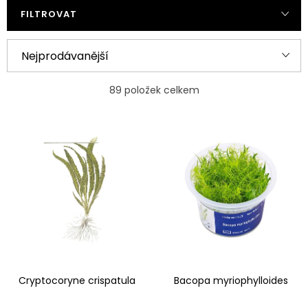
FILTROVAT
Ř
Nejprodávanější
a
Nejlevnější
z
89
položek celkem
e
Nejdražší
V
n
ý
Abecedně
í
p
p
i
r
s
o
p
d
r
u
Cryptocoryne crispatula
Bacopa myriophylloides
o
k