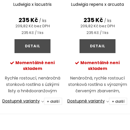
Ludwigia x lacustris
Ludwigia repens x arcuata
235 Kč
235 Kč
/ ks
/ ks
209,82 Kč bez DPH
209,82 Kč bez DPH
Měrná
Měrná
235 Kč / 1 ks
235 Kč / 1 ks
cena:
cena:
DETAIL
DETAIL
Momentálně není
Momentálně není
skladem
skladem
Rychle rostoucí, nenáročná
Nenáročná, rychle rostoucí
stonková rostlina s úzkými
stonková rostlina s výrazným
listy a hnědooranžovým
červeným zbarvením,
zbarvením, vhodná do středu
vhodná jako barevný akcent
Dostupné varianty
Dostupné varianty
+ další
+ další
i pozadí akvária.
do středu i pozadí akvária.