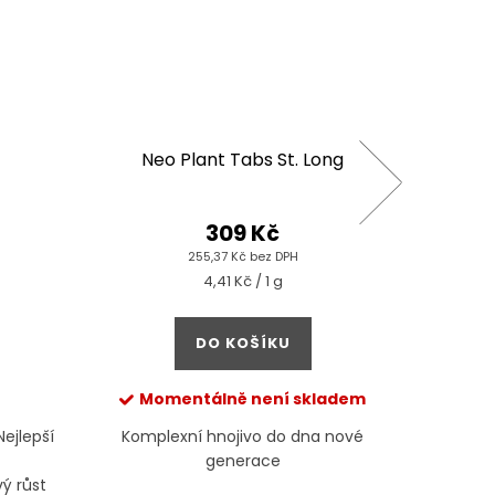
Neo Plant Tabs St. Long
AD
309 Kč
255,37 Kč bez DPH
Měrná
4,41 Kč / 1 g
cena:
DO KOŠÍKU
Momentálně není skladem
Nejlepší
Komplexní hnojivo do dna nové
Příprave
generace
listů ros
ý růst