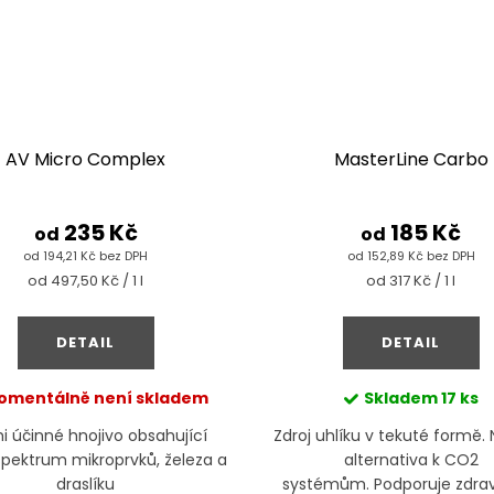
AV Micro Complex
MasterLine Carbo
235 Kč
185 Kč
od
od
od 194,21 Kč bez DPH
od 152,89 Kč bez DPH
Měrná
Měrná
od 497,50 Kč / 1 l
od 317 Kč / 1 l
cena:
cena:
DETAIL
DETAIL
omentálně není skladem
Skladem
17 ks
i účinné hnojivo obsahující
Zdroj uhlíku v tekuté formě. 
spektrum mikroprvků, železa a
alternativa k CO2
draslíku
systémům. Podporuje zdrav