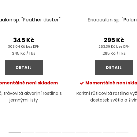
aulon sp. "Feather duster"
Eriocaulon sp. "Polari
345 Kč
295 Kč
308,04 Kč bez DPH
263,39 Kč bez DPH
Měrná
Měrná
345 Kč / 1 ks
295 Kč / 1 ks
cena:
cena:
DETAIL
DETAIL
omentálně není skladem
Momentálně není sk
 trávovitá akvarijní rostlina s
Raritní růžicovitá rostlina vy
jemnými listy
dostatek světla a živi