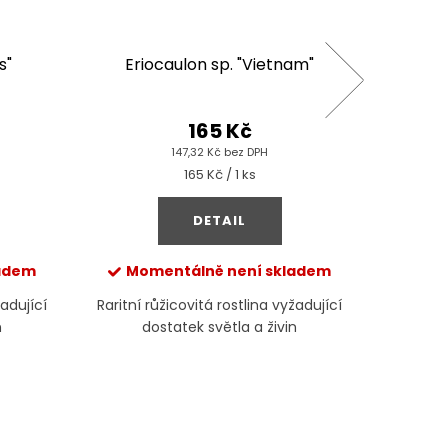
s"
Eriocaulon sp. "Vietnam"
165 Kč
147,32 Kč bez DPH
Měrná
165 Kč / 1 ks
cena:
DETAIL
ladem
Momentálně není skladem
Mom
žadující
Raritní růžicovitá rostlina vyžadující
n
dostatek světla a živin