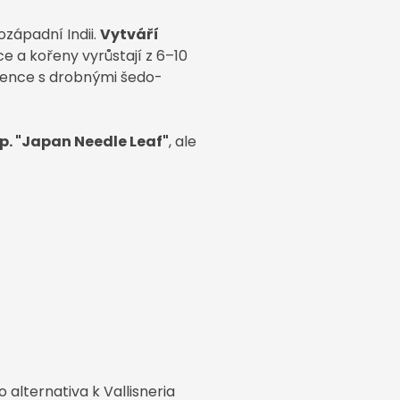
ozápadní Indii.
Vytváří
ice a kořeny vyrůstají z 6–10
scence s drobnými šedo-
sp. "Japan Needle Leaf"
, ale
 alternativa k Vallisneria