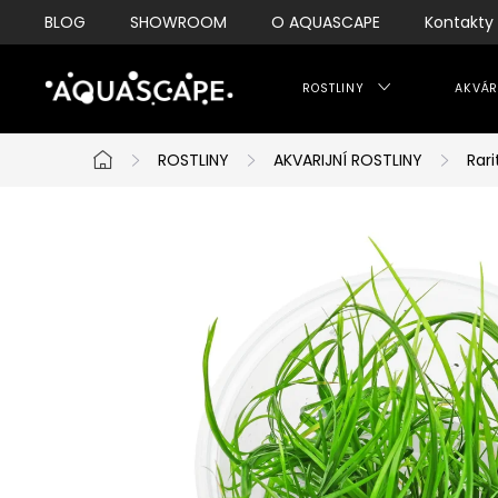
Přejít
BLOG
SHOWROOM
O AQUASCAPE
Kontakty
na
obsah
ROSTLINY
AKVÁR
ROSTLINY
AKVARIJNÍ ROSTLINY
Rari
Domů