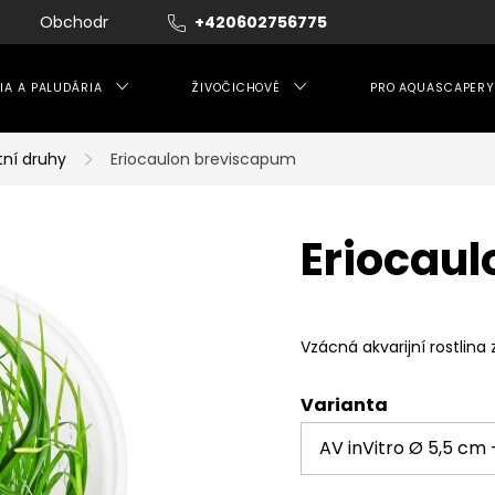
Obchodní podmínky
+420602756775
Moje objednávka
IA A PALUDÁRIA
ŽIVOČICHOVÉ
PRO AQUASCAPERY
tní druhy
Eriocaulon breviscapum
Eriocau
Vzácná akvarijní rostlina 
Varianta