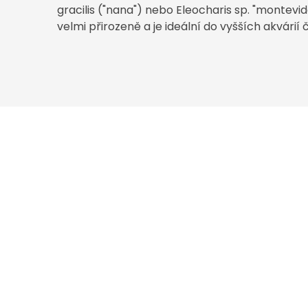
gracilis ("nana") nebo Eleocharis sp. "montevid
velmi přirozeně a je ideální do vyšších akvári