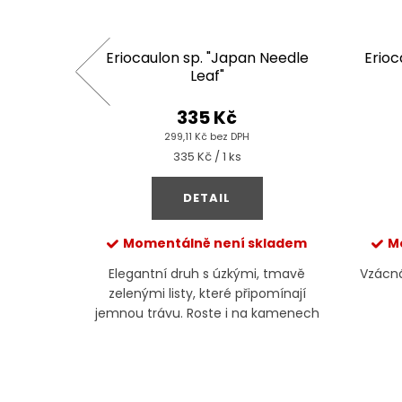
Velho"
Eriocaulon sp. "Japan Needle
Erioc
Leaf"
335 Kč
299,11 Kč bez DPH
Měrná
335 Kč / 1 ks
cena:
DETAIL
kladem
Momentálně není skladem
M
lina s
Elegantní druh s úzkými, tmavě
Vzácná,
nými listy
zelenými listy, které připomínají
ádechem
jemnou trávu. Roste i na kamenech
.
či kořenech jako epifyt a
je nenáročný.