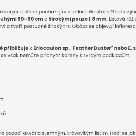
kvarijní rostlina pocházející z oblasti Western Ghats v jih
dlouhými 50–60 cm
a
širokými pouze 1,8 mm
. Listová růž
í a tvoří postupně široký trs. Občas se objevují inflore
ě přibližuje
k
Eriocaulon sp. "Feather Duster" nebo E. 
f" se však nemůže přichytit kořeny k tvrdým podkladům.
cm
nků
ro pozadí akvária s jemným, trávovitým listím. Hodí se jako