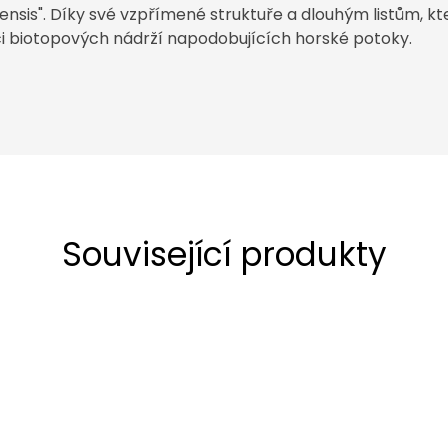
ensis". Díky své vzpřímené struktuře a dlouhým listům, kte
í či biotopových nádrží napodobujících horské potoky.
Související produkty