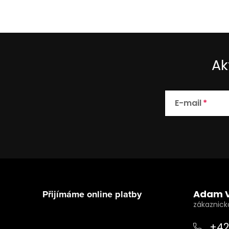
Ak
E-mail
Z
á
Přijímáme online platby
Adam 
p
a
+42