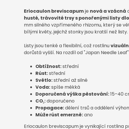
Eriocaulon breviscapum
je
nová a vzácná
a
husté, trávovité trsy s ponořenými listy 
mm silného vzpřímeného rhizomu, který se větv
bílými květy, jejichž stonky jsou kratší než listy.
Listy jsou tenké a flexibilní, což rostlinu
vizuáln
dorůstá vyšší. Na rozdíl od "Japan Needle Lea
Obtížnost:
střední
Růst:
střední
Světlo:
střední až silné
Voda:
spíše měkká
Doporučená výška pěstování:
15–40 
CO₂:
doporučeno
Propagace:
dělení trsů a oddělení výho
Může růst emerzně:
ano
Eriocaulon breviscapum je vynikající rostlina p