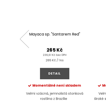
Index
Mayaca sp. "Santarem Red"
265 Kč
236,61 Kč bez DPH
Měrná
265 Kč / 1 ks
cena:
DETAIL
Momentálně není skladem
M
 Aquarist
Velmi vzácná, jemnolistá stonková
Velm
 slavného
rostlina z Brazílie
široké 
průkopníka