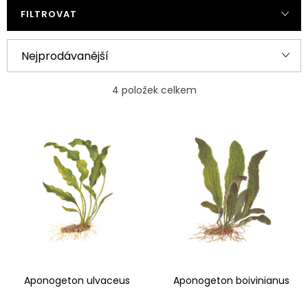
FILTROVAT
Ř
Nejprodávanější
a
Nejlevnější
z
4
položek celkem
e
Nejdražší
V
n
ý
Abecedně
í
p
p
i
r
s
o
p
d
r
u
Aponogeton ulvaceus
Aponogeton boivinianus
o
k