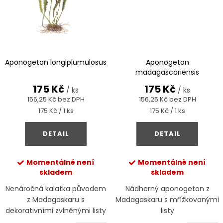
Aponogeton longiplumulosus
Aponogeton
madagascariensis
175 Kč
175 Kč
/ ks
/ ks
156,25 Kč bez DPH
156,25 Kč bez DPH
Měrná
Měrná
175 Kč / 1 ks
175 Kč / 1 ks
cena:
cena:
DETAIL
DETAIL
Momentálně není
Momentálně není
skladem
skladem
Nenáročná kalatka původem
Nádherný aponogeton z
z Madagaskaru s
Madagaskaru s mřížkovanými
dekorativními zvlněnými listy
listy