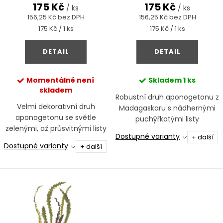
d
175 Kč
175 Kč
t
/ ks
/ ks
u
156,25 Kč bez DPH
156,25 Kč bez DPH
ů
Měrná
Měrná
175 Kč / 1 ks
175 Kč / 1 ks
k
cena:
cena:
t
DETAIL
DETAIL
ů
Momentálně není
Skladem
1 ks
skladem
Robustní druh aponogetonu z
Velmi dekorativní druh
Madagaskaru s nádhernými
aponogetonu se světle
puchýřkatými listy
zelenými, až průsvitnými listy
Dostupné varianty
+ další
Dostupné varianty
+ další