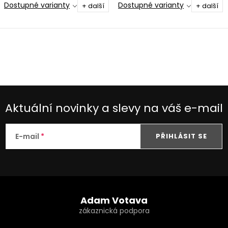
Dostupné varianty
Dostupné varianty
+ další
+ další
O
v
l
á
d
Aktuální novinky a slevy na váš e-mail
a
c
E-mail
PŘIHLÁSIT SE
í
p
r
Z
v
k
á
Adam Votava
y
p
v