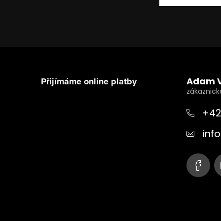
Z
á
Přijímáme online platby
Adam 
p
a
+42
t
info
í