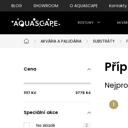
Přejít
BLOG
SHOWROOM
O AQUASCAPE
Kontakty
na
obsah
ROSTLINY
AKVÁR
AKVÁRIA A PALUDÁRIA
SUBSTRÁTY
Domů
P
Pří
Cena
o
s
Nejpro
1117
Kč
3775
Kč
t
r
Speciální akce
a
Na skladě
2