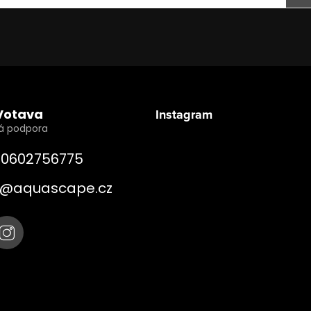
Votava
Instagram
0602756775
@
aquascape.cz