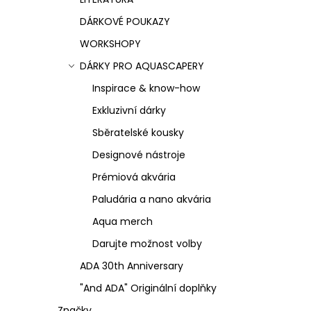
ý
DÁRKOVÉ POUKAZY
p
WORKSHOPY
i
DÁRKY PRO AQUASCAPERY
s
Inspirace & know-how
u
Exkluzivní dárky
Sběratelské kousky
Designové nástroje
Prémiová akvária
Paludária a nano akvária
Aqua merch
Darujte možnost volby
ADA 30th Anniversary
"And ADA" Originální doplňky
Značky