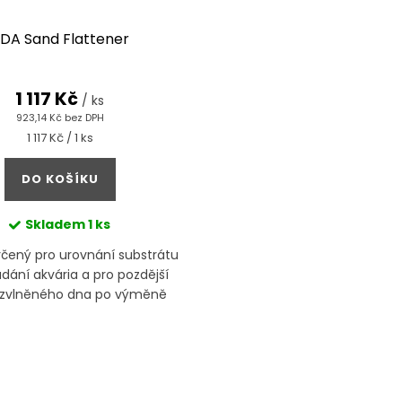
DA Sand Flattener
1 117 Kč
/ ks
923,14 Kč bez DPH
Měrná
1 117 Kč / 1 ks
cena:
DO KOŠÍKU
Skladem
1 ks
rčený pro urovnání substrátu
ádání akvária a pro pozdější
 zvlněného dna po výměně
vody