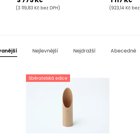
3 775 Kč
1 117 Kč
(3 119,83 Kč bez DPH)
(923,14 Kč be
vanější
Nejlevnější
Nejdražší
Abecedně
Sběratelská edice