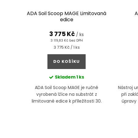
ADA Soil Scoop MAGE Limitovaná
A
edice
3 775 Kč
/ ks
3 119,83 Kč bez DPH
Měrná
3 775 Kč / 1 ks
cena:
DO KOŠÍKU
Skladem
1 ks
ADA Soil Scoop MAGE je ručně
Nástroj u
vyrobená lžíce na substrát z
při zakl
limitované edice k příležitosti 30.
úpravy
výročí Aqua Design
Amano. Limitovaná edice