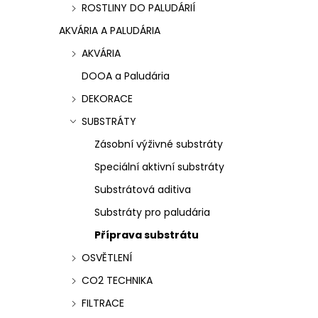
ROSTLINY DO PALUDÁRIÍ
r
o
AKVÁRIA A PALUDÁRIA
o
d
AKVÁRIA
d
u
DOOA a Paludária
u
DEKORACE
k
k
SUBSTRÁTY
t
Zásobní výživné substráty
t
ů
Speciální aktivní substráty
ů
Substrátová aditiva
Substráty pro paludária
Příprava substrátu
OSVĚTLENÍ
CO2 TECHNIKA
FILTRACE