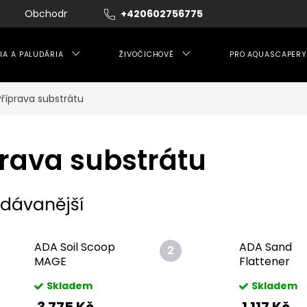
Obchodní podmínky
+420602756775
Moje objednávka
IA A PALUDÁRIA
ŽIVOČICHOVÉ
PRO AQUASCAPERY
Příprava substrátu
prava substrátu
dávanější
ADA Soil Scoop
ADA Sand
MAGE
Flattener
Limitovaná
Skladem
Skladem
edice