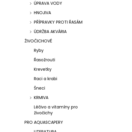
O
ÚPRAVA VODY
v
HNOJIVA
l
PŘÍPRAVKY PROTI ŘASÁM
á
ÚDRŽBA AKVÁRIA
d
ŽIVOČICHOVÉ
a
Ryby
c
Řasožrouti
í
Krevetky
p
Raci a krabi
r
Šneci
v
KRMIVA
k
Léčivo a vitamíny pro
živočichy
y
PRO AQUASCAPERY
v
LITERATURA