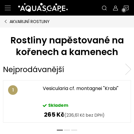
Přejít
N
na
obsah
AKVARIJNÍ ROSTLINY
K
Rostliny napěstované na
kořenech a kamenech
Nejprodávanější
Vesicularia cf. montagnei "Krabi"
Skladem
265 Kč
(236,61 Kč bez DPH)