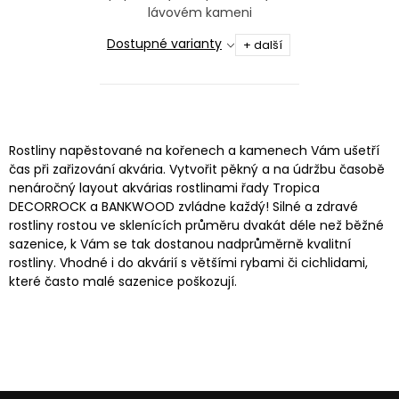
lávovém kameni
Dostupné varianty
+ další
O
v
Rostliny napěstované na kořenech a kamenech Vám ušetří
l
čas při zařizování akvária. Vytvořit pěkný a na údržbu časobě
á
nenáročný layout akvárias rostlinami řady Tropica
DECORROCK a BANKWOOD zvládne každý! Silné a zdravé
d
rostliny rostou ve sklenících průměru dvakát déle než běžné
a
sazenice, k Vám se tak dostanou nadprůměrně kvalitní
c
rostliny. Vhodné i do akvárií s většími rybami či cichlidami,
í
které často malé sazenice poškozují.
p
r
v
k