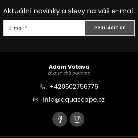
y
v
Aktuální novinky a slevy na váš e-mail
ý
p
E-mail
PŘIHLÁSIT SE
i
s
u
Z
á
Adam Votava
p
a
+420602756775
t
info
@
aquascape.cz
í