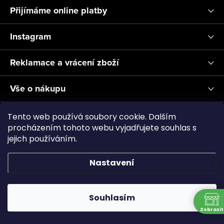
Přijímáme online platby
Instagram
Reklamace a vrácení zboží
Vše o nákupu
Informace pro Vás
Tento web používá soubory cookie. Dalším
procházením tohoto webu vyjadřujete souhlas s
jejich používáním.
Realizace a servis akvárií ↗
Plnění CO2
Showroom
Nastavení
Copyright 2026
Aquascape.cz
. Všechna práva vyhrazena.
Souhlasím
Vytvořil Shoptet
Zobrazit
N