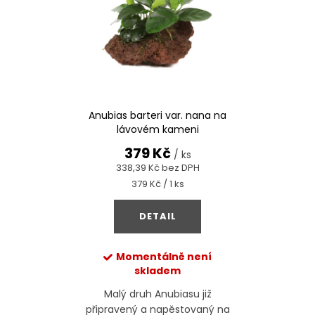
Anubias barteri var. nana na
lávovém kameni
379 Kč
/ ks
338,39 Kč bez DPH
Měrná
379 Kč / 1 ks
cena:
DETAIL
Momentálně není
skladem
Malý druh Anubiasu již
připravený a napěstovaný na