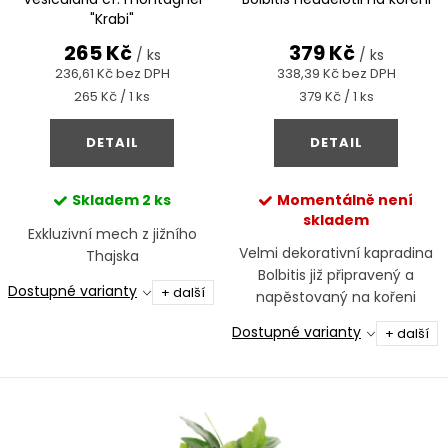
o
k
"Krabi"
d
265 Kč
379 Kč
t
/ ks
/ ks
u
236,61 Kč bez DPH
338,39 Kč bez DPH
ů
Měrná
Měrná
265 Kč / 1 ks
379 Kč / 1 ks
k
cena:
cena:
t
DETAIL
DETAIL
ů
Skladem
2 ks
Momentálně není
skladem
Exkluzivní mech z jižního
Velmi dekorativní kapradina
Thajska
Bolbitis již připravený a
Dostupné varianty
+ další
napěstovaný na kořeni
Dostupné varianty
+ další