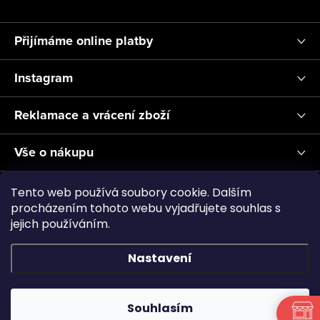
Přijímáme online platby
Instagram
Reklamace a vrácení zboží
Vše o nákupu
Informace pro Vás
Tento web používá soubory cookie. Dalším
procházením tohoto webu vyjadřujete souhlas s
jejich používáním.
Realizace a servis akvárií ↗
Plnění CO2
Showroom
Nastavení
Copyright 2026
Aquascape.cz
. Všechna práva vyhrazena.
Souhlasím
Vytvořil Shoptet