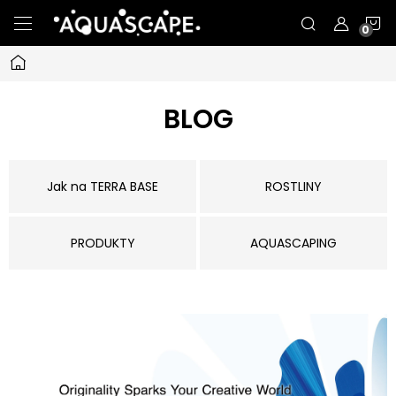
Přejít
N
na
obsah
Domů
K
BLOG
Jak na TERRA BASE
ROSTLINY
PRODUKTY
AQUASCAPING
V
ý
p