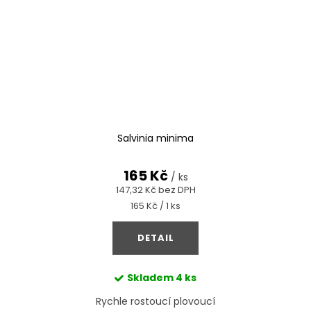
Salvinia minima
165 Kč
/ ks
147,32 Kč bez DPH
Měrná
165 Kč / 1 ks
cena:
DETAIL
Skladem
4 ks
Rychle rostoucí plovoucí