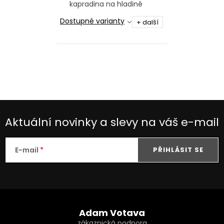
kapradina na hladině
Dostupné varianty
+ další
O
v
l
á
d
Aktuální novinky a slevy na váš e-mail
a
c
E-mail
PŘIHLÁSIT SE
í
p
r
Z
v
k
á
Adam Votava
y