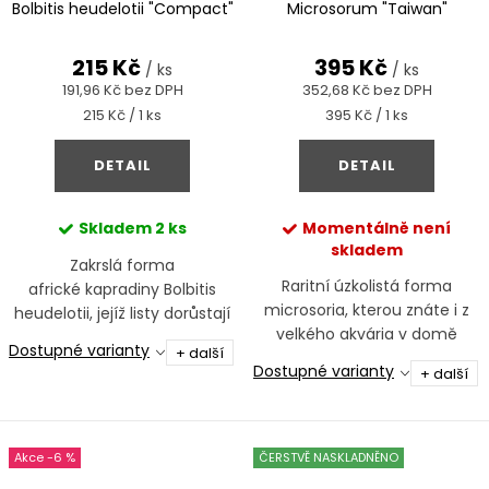
Bolbitis heudelotii "Compact"
Microsorum "Taiwan"
215 Kč
395 Kč
/ ks
/ ks
191,96 Kč bez DPH
352,68 Kč bez DPH
Měrná
Měrná
215 Kč / 1 ks
395 Kč / 1 ks
cena:
cena:
DETAIL
DETAIL
Skladem
2 ks
Momentálně není
skladem
Zakrslá forma
Raritní úzkolistá forma
africké kapradiny Bolbitis
microsoria, kterou znáte i z
heudelotii, jejíž listy dorůstají
velkého akvária v domě
délky 5-15 cm.
Dostupné varianty
+ další
Takashi Amana
Dostupné varianty
+ další
-6 %
ČERSTVĚ NASKLADNĚNO