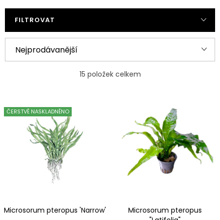
FILTROVAT
Ř
Nejprodávanější
a
Nejlevnější
z
15
položek celkem
e
Nejdražší
V
n
ČERSTVĚ NASKLADNĚNO
ý
Abecedně
í
p
p
i
r
s
o
p
d
r
u
Microsorum pteropus 'Narrow'
Microsorum pteropus
o