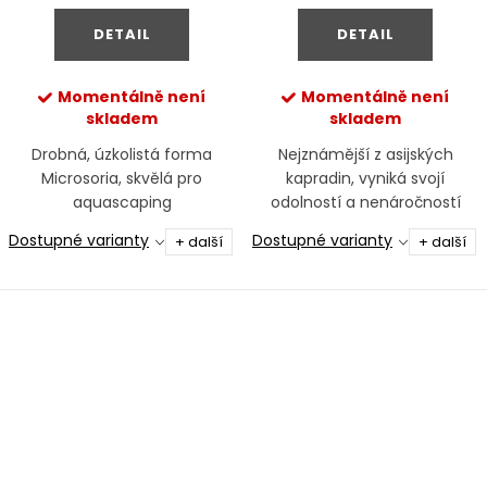
cena:
cena:
DETAIL
DETAIL
Momentálně není
Momentálně není
skladem
skladem
Drobná, úzkolistá forma
Nejznámější z asijských
Microsoria, skvělá pro
kapradin, vyniká svojí
aquascaping
odolností a nenáročností
Dostupné varianty
Dostupné varianty
+ další
+ další