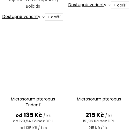
Dostupné varianty
+ další
Bolbitis
Dostupné varianty
+ další
Microsorum pteropus
Microsorum pteropus
'Trident'
135 Kč
215 Kč
od
/ ks
/ ks
od 120,54 Kč bez DPH
191,96 Kč bez DPH
Měrná
Měrná
od 135 Kč / 1 ks
215 Kč / 1 ks