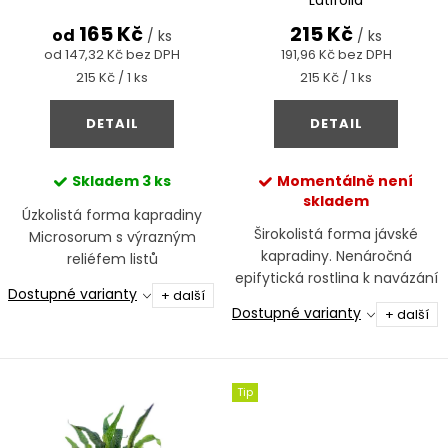
k
"Latifolia"
d
165 Kč
215 Kč
t
od
/ ks
/ ks
u
od 147,32 Kč bez DPH
191,96 Kč bez DPH
ů
Měrná
Měrná
215 Kč / 1 ks
215 Kč / 1 ks
k
cena:
cena:
t
DETAIL
DETAIL
ů
Skladem
3 ks
Momentálně není
skladem
Úzkolistá forma kapradiny
Širokolistá forma jávské
Microsorum s výrazným
kapradiny. Nenáročná
reliéfem listů
epifytická rostlina k navázání
Dostupné varianty
+ další
na kořeny a kameny, ideální i
Dostupné varianty
+ další
do stínu.
Tip