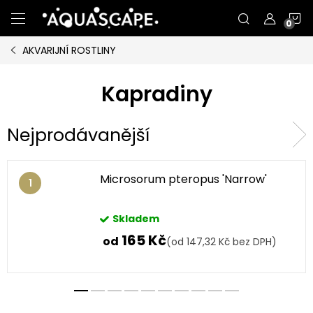
Přejít
N
na
obsah
AKVARIJNÍ ROSTLINY
K
Kapradiny
Nejprodávanější
Microsorum pteropus 'Narrow'
Skladem
165 Kč
od
(od 147,32 Kč bez DPH)