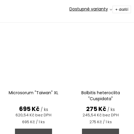
Dostupné varianty
+ další
Microsorum "Taiwan" XL
Bolbitis heteroclita
"Cuspidata"
695 Kč
275 Kč
/ ks
/ ks
620,54 Kč bez DPH
245,54 Kč bez DPH
Měrná
Měrná
695 Kč / 1 ks
275 Kč / 1 ks
cena:
cena: