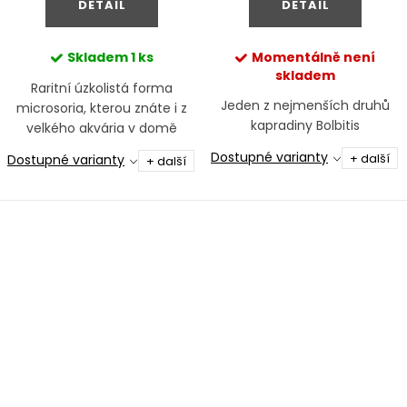
DETAIL
DETAIL
Skladem
1 ks
Momentálně není
skladem
Raritní úzkolistá forma
Jeden z nejmenších druhů
microsoria, kterou znáte i z
kapradiny Bolbitis
velkého akvária v domě
Takashi Amana
Dostupné varianty
+ další
Dostupné varianty
+ další