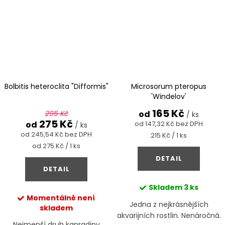
Bolbitis heteroclita "Difformis"
Microsorum pteropus
'Windelov'
165 Kč
295 Kč
od
/ ks
275 Kč
od
od 147,32 Kč bez DPH
/ ks
od 245,54 Kč bez DPH
Měrná
215 Kč / 1 ks
cena:
Měrná
od 275 Kč / 1 ks
cena:
DETAIL
DETAIL
Skladem
3 ks
Momentálně není
Jedna z nejkrásnějších
skladem
akvarijních rostlin. Nenáročná.
Nejmenší druh kapradiny