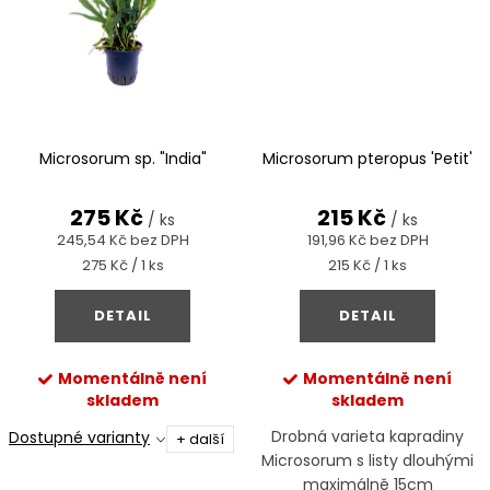
Microsorum sp. "India"
Microsorum pteropus 'Petit'
275 Kč
215 Kč
/ ks
/ ks
245,54 Kč bez DPH
191,96 Kč bez DPH
Měrná
Měrná
275 Kč / 1 ks
215 Kč / 1 ks
cena:
cena:
DETAIL
DETAIL
Momentálně není
Momentálně není
skladem
skladem
Drobná varieta kapradiny
Dostupné varianty
+ další
Microsorum s listy dlouhými
maximálně 15cm