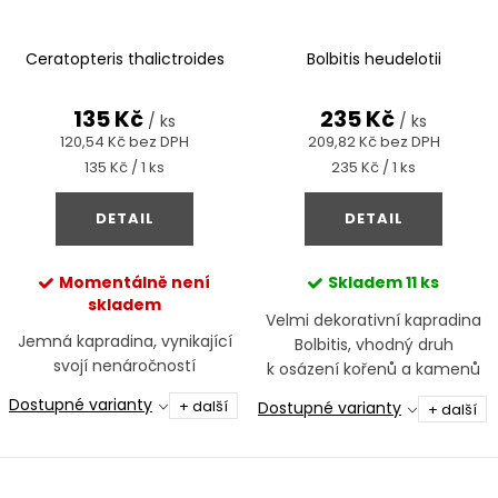
Ceratopteris thalictroides
Bolbitis heudelotii
135 Kč
235 Kč
/ ks
/ ks
120,54 Kč bez DPH
209,82 Kč bez DPH
Měrná
Měrná
135 Kč / 1 ks
235 Kč / 1 ks
cena:
cena:
DETAIL
DETAIL
Momentálně není
Skladem
11 ks
skladem
Velmi dekorativní kapradina
Jemná kapradina, vynikající
Bolbitis, vhodný druh
svojí nenáročností
k osázení kořenů a kamenů
Dostupné varianty
+ další
Dostupné varianty
+ další