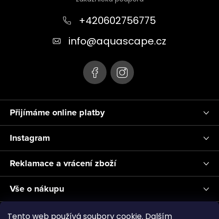
p
v
a
+420602756775
ý
t
p
info
@
aquascape.cz
i
í
s
u
Přijímáme online platby
Instagram
Reklamace a vrácení zboží
Vše o nákupu
Informace pro Vás
Tento web používá soubory cookie. Dalším