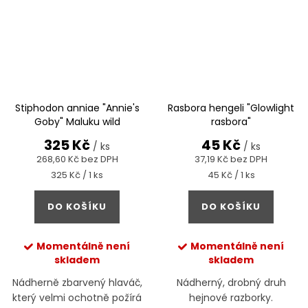
Stiphodon anniae "Annie's
Rasbora hengeli "Glowlight
Goby" Maluku wild
rasbora"
325 Kč
45 Kč
/ ks
/ ks
268,60 Kč bez DPH
37,19 Kč bez DPH
Měrná
Měrná
325 Kč / 1 ks
45 Kč / 1 ks
cena:
cena:
DO KOŠÍKU
DO KOŠÍKU
Momentálně není
Momentálně není
skladem
skladem
Nádherně zbarvený hlaváč,
Nádherný, drobný druh
který velmi ochotně požírá
hejnové razborky.