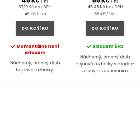
45 Kč
55 Kč
/ ks
/ ks
37,19 Kč bez DPH
45,45 Kč bez DPH
Měrná
Měrná
45 Kč / 1 ks
55 Kč / 1 ks
cena:
cena:
DO KOŠÍKU
DO KOŠÍKU
Momentálně není
Skladem
6 ks
skladem
Nádherný, drobný druh
Nádherný, drobný druh
hejnové razborky s modro-
hejnové razborky.
zeleným zabarvením.