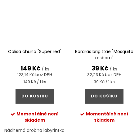
Colisa chuna "Super red"
Boraras brigittae "Mosquito
rasbora"
149 Kč
39 Kč
/ ks
/ ks
123,14 Kč bez DPH
32,23 Kč bez DPH
Měrná
Měrná
149 Kč / 1 ks
39 Kč / 1 ks
cena:
cena:
DO KOŠÍKU
DO KOŠÍKU
Momentálně není
Momentálně není
skladem
skladem
Nádherná drobná labyrintka.