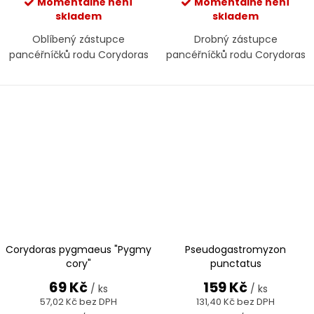
Momentálně není
Momentálně není
skladem
skladem
Oblíbený zástupce
Drobný zástupce
pancéřníčků rodu Corydoras
pancéřníčků rodu Corydoras
Corydoras pygmaeus "Pygmy
Pseudogastromyzon
cory"
punctatus
69 Kč
159 Kč
/ ks
/ ks
57,02 Kč bez DPH
131,40 Kč bez DPH