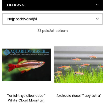
FILTROVAT
Ř
Nejprodávanější
a
Nejlevnější
z
33
položek celkem
e
Nejdražší
V
n
ý
Abecedně
í
p
p
i
r
s
o
p
d
r
u
Tanichthys albonudes "
Axelrodia riesei "Ruby tetra"
o
k
White Cloud Mountain