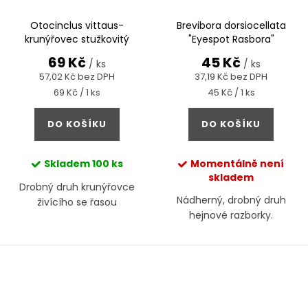
Otocinclus vittaus-
Brevibora dorsiocellata
krunýřovec stužkovitý
"Eyespot Rasbora"
69 Kč
45 Kč
/ ks
/ ks
57,02 Kč bez DPH
37,19 Kč bez DPH
Měrná
Měrná
69 Kč / 1 ks
45 Kč / 1 ks
cena:
cena:
DO KOŠÍKU
DO KOŠÍKU
Skladem
100 ks
Momentálně není
skladem
Drobný druh krunýřovce
Nádherný, drobný druh
živícího se řasou
hejnové razborky.