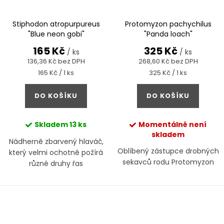
Stiphodon atropurpureus
Protomyzon pachychilus
"Blue neon gobi"
"Panda loach"
165 Kč
325 Kč
/ ks
/ ks
136,36 Kč bez DPH
268,60 Kč bez DPH
Měrná
Měrná
165 Kč / 1 ks
325 Kč / 1 ks
cena:
cena:
DO KOŠÍKU
DO KOŠÍKU
Skladem
13 ks
Momentálně není
skladem
Nádherně zbarvený hlaváč,
Oblíbený zástupce drobných
který velmi ochotně požírá
sekavců rodu Protomyzon
různé druhy řas