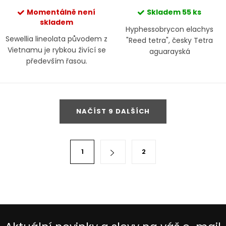
Momentálně není
Skladem
55 ks
skladem
Hyphessobrycon elachys
Sewellia lineolata původem z
"Reed tetra", česky Tetra
Vietnamu je rybkou živící se
aguarayská
především řasou.
O
NAČÍST 9 DALŠÍCH
v
l
á
S
1
2
d
t
a
r
c
á
í
n
p
k
r