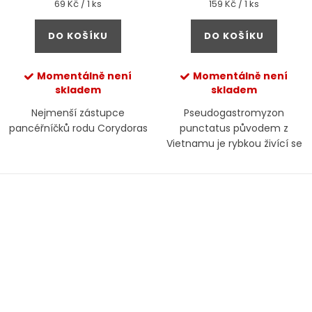
Měrná
Měrná
69 Kč / 1 ks
159 Kč / 1 ks
cena:
cena:
DO KOŠÍKU
DO KOŠÍKU
Momentálně není
Momentálně není
skladem
skladem
Nejmenší zástupce
Pseudogastromyzon
pancéřníčků rodu Corydoras
punctatus původem z
Vietnamu je rybkou živící se
především řasou.