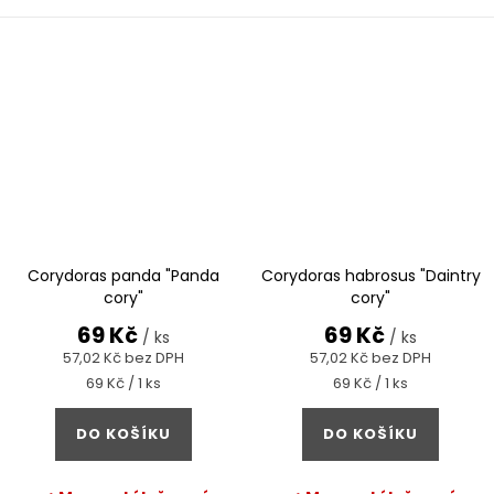
Corydoras panda "Panda
Corydoras habrosus "Daintry
cory"
cory"
69 Kč
69 Kč
/ ks
/ ks
57,02 Kč bez DPH
57,02 Kč bez DPH
Měrná
Měrná
69 Kč / 1 ks
69 Kč / 1 ks
cena:
cena:
DO KOŠÍKU
DO KOŠÍKU