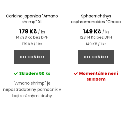
Caridina japonica "Amano
Sphaerrichthys
shrimp" XL
osphromenoides "Choco
gourami"
179 Kč
149 Kč
/ ks
/ ks
147,93 Kč bez DPH
123,14 Kč bez DPH
Měrná
Měrná
179 Kč / 1 ks
149 Kč / 1 ks
cena:
cena:
DO KOŠÍKU
DO KOŠÍKU
Skladem
50 ks
Momentálně není
skladem
"Amano shrimp" je
nepostradatelný pomocník v
boji s různými druhy
vláknitých řas