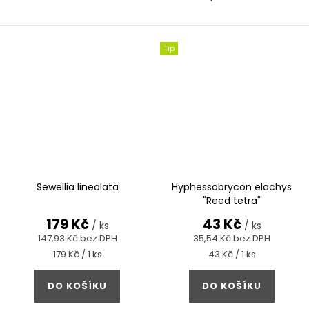
Tip
Sewellia lineolata
Hyphessobrycon elachys
"Reed tetra"
179 Kč
43 Kč
/ ks
/ ks
147,93 Kč bez DPH
35,54 Kč bez DPH
Měrná
Měrná
179 Kč / 1 ks
43 Kč / 1 ks
cena:
cena:
DO KOŠÍKU
DO KOŠÍKU