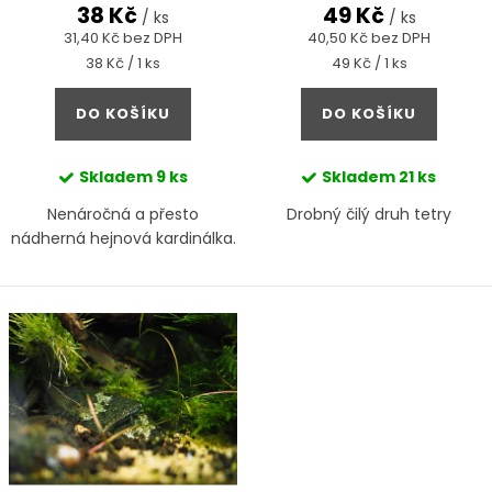
d
Minnow"
38 Kč
49 Kč
t
/ ks
/ ks
u
31,40 Kč bez DPH
40,50 Kč bez DPH
ů
Měrná
Měrná
38 Kč / 1 ks
49 Kč / 1 ks
k
cena:
cena:
t
DO KOŠÍKU
DO KOŠÍKU
ů
Skladem
9 ks
Skladem
21 ks
Nenáročná a přesto
Drobný čilý druh tetry
nádherná hejnová kardinálka.