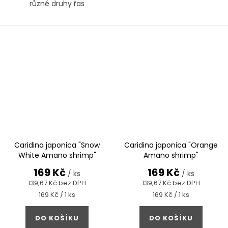
různé druhy řas
Caridina japonica "Snow
Caridina japonica "Orange
White Amano shrimp"
Amano shrimp"
169 Kč
169 Kč
/ ks
/ ks
139,67 Kč bez DPH
139,67 Kč bez DPH
Měrná
Měrná
169 Kč / 1 ks
169 Kč / 1 ks
cena:
cena:
DO KOŠÍKU
DO KOŠÍKU