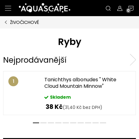
Přejít
N
na
obsah
ŽIVOČICHOVÉ
K
Ryby
Nejprodávanější
Tanichthys albonudes " White
Cloud Mountain Minnow"
Skladem
38 Kč
(31,40 Kč bez DPH)