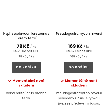
Hyphessobrycon loretoensis
Pseudogastromyzon myersi
"Loreto tetra"
79 Kč
169 Kč
/ ks
/ ks
65,29 Kč bez DPH
139,67 Kč bez DPH
Měrná
Měrná
79 Kč / 1 ks
169 Kč / 1 ks
cena:
cena:
DO KOŠÍKU
DO KOŠÍKU
Momentálně není
Momentálně není
skladem
skladem
Velmi raritní druh drobné
Pseudogastromyzon myersi
tetry.
původem z Asie je rybkou
živící se především řasou.