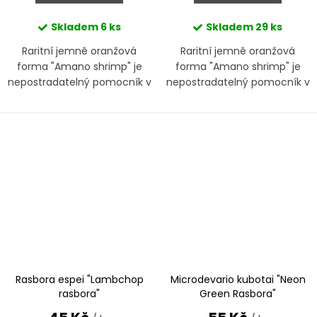
Skladem
6 ks
Skladem
29 ks
Raritní jemně oranžová
Raritní jemně oranžová
forma "Amano shrimp" je
forma "Amano shrimp" je
nepostradatelný pomocník v
nepostradatelný pomocník v
boji s různými druhy
boji s různými druhy
vláknitých řas
vláknitých řas
Rasbora espei "Lambchop
Microdevario kubotai "Neon
rasbora"
Green Rasbora"