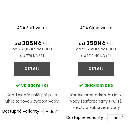
ADA Soft water
ADA Clear water
305 Kč
359 Kč
od
od
/ ks
/ ks
od 252,07 Kč bez DPH
od 296,69 Kč bez DPH
Měrná
Měrná
od 779 Kč / 1 l
od 1 119,40 Kč / 1 l
cena:
cena:
DETAIL
DETAIL
Skladem
1 ks
Skladem
2 ks
Kondicionér snižující pH a
Kondicionér odstraňující z
uhličitanovou tvrdost vody
vody fosforečnany (PO4),
zákaly a zabarvení vody
Dostupné varianty
+ další
Dostupné varianty
+ další