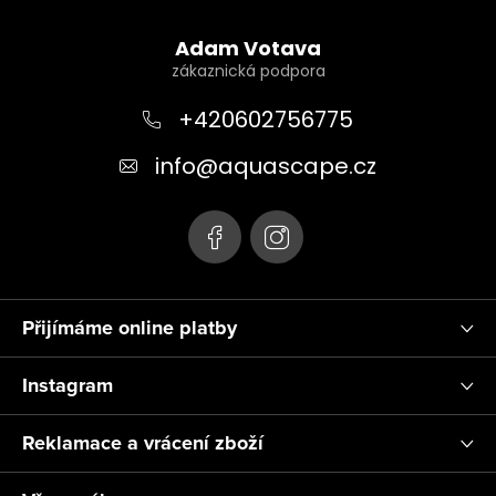
Z
v
k
á
Adam Votava
y
p
v
a
+420602756775
ý
t
p
info
@
aquascape.cz
i
í
s
u
Přijímáme online platby
Instagram
Reklamace a vrácení zboží