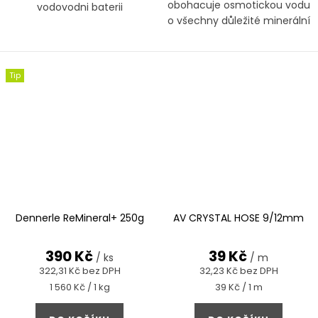
obohacuje osmotickou vodu
vodovodni baterii
o všechny důležité minerální
látky
Tip
Dennerle ReMineral+ 250g
AV CRYSTAL HOSE 9/12mm
390 Kč
39 Kč
/ ks
/ m
322,31 Kč bez DPH
32,23 Kč bez DPH
Měrná
Měrná
1 560 Kč / 1 kg
39 Kč / 1 m
cena:
cena: