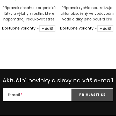
Přípravek obsahuje organické
Přípravek rychle neutralizuje
látky a výluhy z rostlin, které
chlór obsažený ve vodovodní
napomáhají redukovat stres
vodě a díky jeho použití činí
rybek a krevet a posilují
výměnu vody v akváriu
Dostupné varianty
Dostupné varianty
+ další
+ další
činnost prospěšných bakterií
rychlou a bezpečnou
O
v
l
á
d
Aktuální novinky a slevy na váš e-mail
a
c
E-mail
PŘIHLÁSIT SE
í
p
r