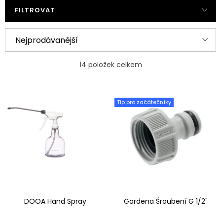
FILTROVAT
Ř
Nejprodávanější
a
Nejlevnější
z
14
položek celkem
e
Nejdražší
V
n
Tip pro začátečníky
ý
Abecedně
í
p
p
i
r
s
o
p
d
r
u
DOOA Hand Spray
Gardena Šroubení G 1/2"
o
k