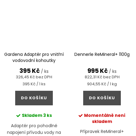
Gardena Adaptér pro vnitřní
Dennerle ReMineral+ 1100g
vodovodní kohoutky
395 Kč
995 Kč
/ ks
/ ks
326,45 Kč bez DPH
822,31 Kč bez DPH
Měrná
Měrná
395 Kč / 1 ks
904,55 Kč / 1 kg
cena:
cena:
DO KOŠÍKU
DO KOŠÍKU
Skladem
3 ks
Momentálně není
skladem
Adaptér pro pohodlné
Přípravek ReMineral+
napojení přívodu vody na