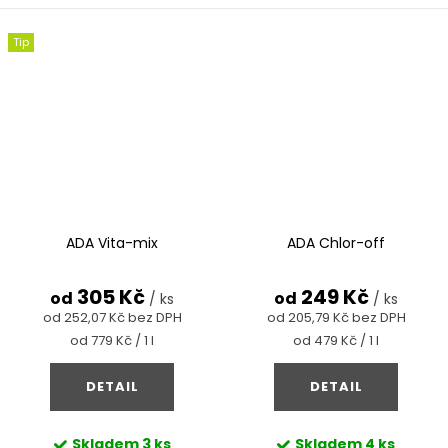
Tip
ADA Vita-mix
ADA Chlor-off
305 Kč
249 Kč
od
od
/ ks
/ ks
od 252,07 Kč bez DPH
od 205,79 Kč bez DPH
Měrná
Měrná
od 779 Kč / 1 l
od 479 Kč / 1 l
cena:
cena:
DETAIL
DETAIL
Skladem
3 ks
Skladem
4 ks