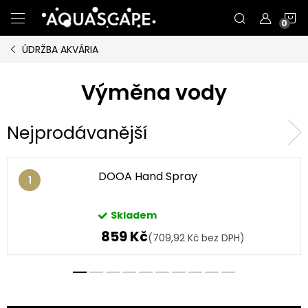
Přejít
N
na
obsah
ÚDRŽBA AKVÁRIA
K
Výměna vody
Nejprodávanější
DOOA Hand Spray
Skladem
859 Kč
(709,92 Kč bez DPH)