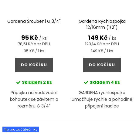
Gardena Šroubení G 3/4"
Gardena Rychlospojka
12/16mm (1/2")
95 Kč
149 Kč
/ ks
/ ks
78,51 Kč bez DPH
123,14 Kč bez DPH
Měrná
Měrná
95 Kč / 1 ks
149 Kč / 1 ks
cena:
cena:
DO KOŠÍKU
DO KOŠÍKU
Skladem
2 ks
Skladem
4 ks
Přípojka na vodovodní
GARDENA rychlospojka
kohoutek se závitem o
umožňuje rychlé a pohodlné
rozměru G 3/4"
připojení hadice
Tip pro začátečníky