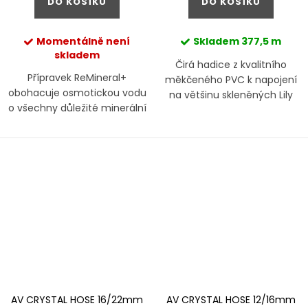
DO KOŠÍKU
DO KOŠÍKU
Momentálně není
Skladem
377,5 m
skladem
Čirá hadice z kvalitního
Přípravek ReMineral+
měkčeného PVC k napojení
obohacuje osmotickou vodu
na většinu skleněných Lily
o všechny důležité minerální
Pipes, externích filtrů či jen
látky
pro pravidelnou výměnu
vody
AV CRYSTAL HOSE 16/22mm
AV CRYSTAL HOSE 12/16mm