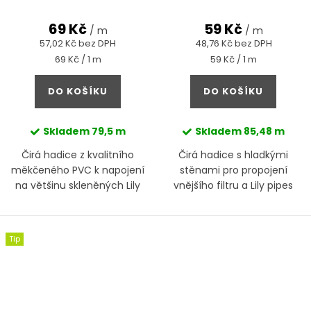
69 Kč
59 Kč
/ m
/ m
57,02 Kč bez DPH
48,76 Kč bez DPH
Měrná
Měrná
69 Kč / 1 m
59 Kč / 1 m
cena:
cena:
DO KOŠÍKU
DO KOŠÍKU
Skladem
79,5 m
Skladem
85,48 m
Čirá hadice z kvalitního
Čirá hadice s hladkými
měkčeného PVC k napojení
stěnami pro propojení
na většinu skleněných Lily
vnějšího filtru a Lily pipes
Pipes, externích filtrů či jen
pro pravidelnou výměnu
vody
Tip