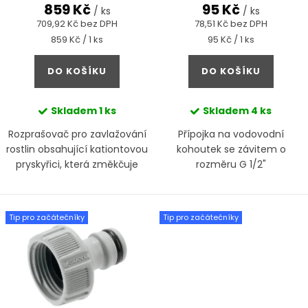
d
859 Kč
95 Kč
t
/ ks
/ ks
u
709,92 Kč bez DPH
78,51 Kč bez DPH
ů
Měrná
Měrná
859 Kč / 1 ks
95 Kč / 1 ks
k
cena:
cena:
t
DO KOŠÍKU
DO KOŠÍKU
ů
Skladem
1 ks
Skladem
4 ks
Rozprašovač pro zavlažování
Přípojka na vodovodní
rostlin obsahující kationtovou
kohoutek se závitem o
pryskyřici, která změkčuje
rozměru G 1/2"
tvrdou vodu
Tip pro začátečníky
Tip pro začátečníky