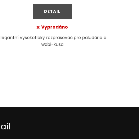
cena:
DETAIL
Vyprodáno
Elegantní vysokotlaký rozprašovač pro paludária a
wabi-kusa
ail