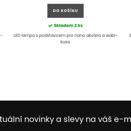
cena:
DO KOŠÍKU
Skladem
2 ks
i-
LED lampa s podstavcem pro nano akvária a wabi-
kusa.
tuální novinky a slevy na váš e-m