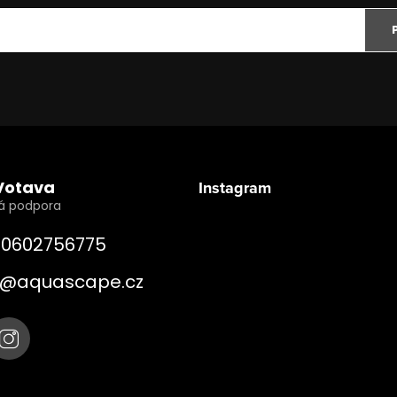
Votava
Instagram
0602756775
@
aquascape.cz