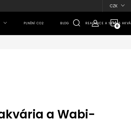
CZK
NÁKU
PLNĚNÍ CO2
BLOG
REALIZACE A SERVIS AKVÁ
KOŠÍ
 akvária a Wabi-