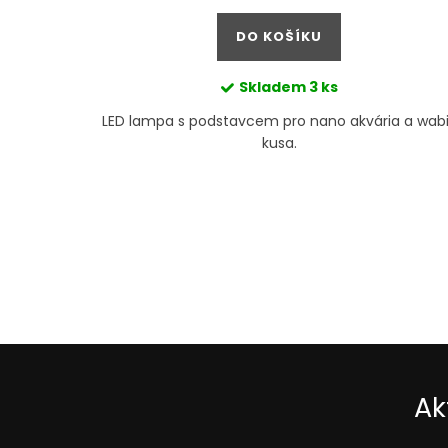
cena:
ů
DO KOŠÍKU
Skladem
3 ks
LED lampa s podstavcem pro nano akvária a wab
kusa.
O
v
l
á
d
Ak
a