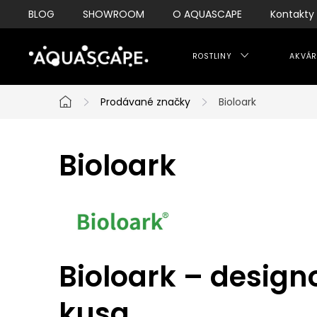
Přejít
BLOG
SHOWROOM
O AQUASCAPE
Kontakty
na
obsah
ROSTLINY
AKVÁR
Prodávané značky
Bioloark
Domů
Bioloark
Bioloark – desig
kusa