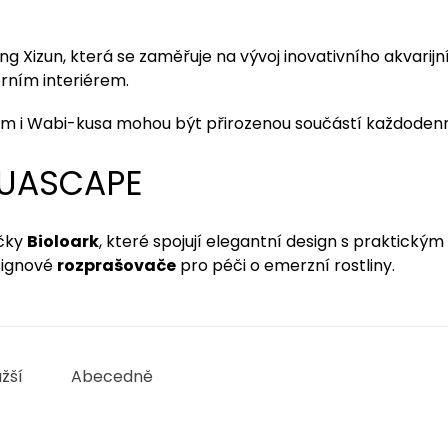
g Xizun, která se zaměřuje na vývoj inovativního akvarij
rním interiérem.
rium i Wabi-kusa mohou být přirozenou součástí každoden
QUASCAPE
ačky
Bioloark
, které spojují elegantní design s praktický
signové
rozprašovače
pro péči o emerzní rostliny.
žší
Abecedně