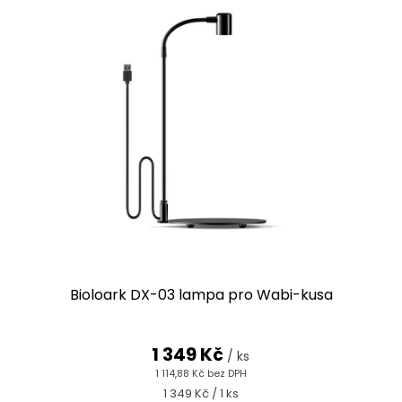
Bioloark DX-03 lampa pro Wabi-kusa
1 349 Kč
/ ks
1 114,88 Kč bez DPH
Měrná
1 349 Kč / 1 ks