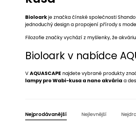
Bioloark
je značka čínské společnosti Shandon
jednoduchý design a propojení přírody s mode
Filozofie značky vychází z myšlenky, že akvá
Bioloark v nabídce A
V
AQUASCAPE
najdete vybrané produkty zn
lampy pro Wabi-kusa a nano akvária
a de
Ř
Nejprodávanější
Nejlevnější
Nejdra
a