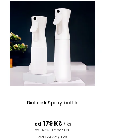
Bioloark Spray bottle
179 Kč
od
/ ks
od 147,93 Kč bez DPH
Měrná
od 179 Kč / 1 ks