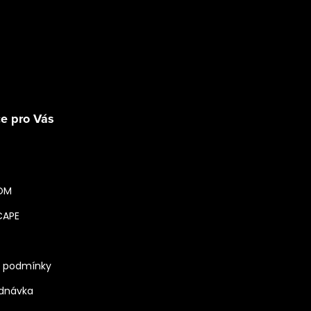
Sledovat na Instagra
e pro Vás
OM
CAPE
 podmínky
ednávka