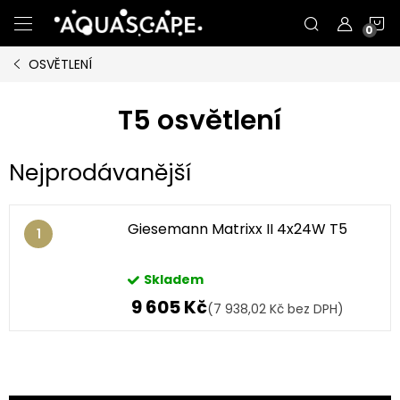
Přejít
N
na
obsah
OSVĚTLENÍ
K
T5 osvětlení
Nejprodávanější
Giesemann Matrixx II 4x24W T5
Skladem
9 605 Kč
(7 938,02 Kč bez DPH)