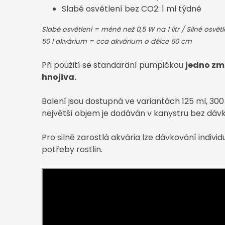
Slabé osvětlení bez CO2: 1 ml týdně
Slabé osvětlení = méně než 0,5 W na 1 litr /
Silné osvětl
50 l akvárium = cca akvárium o délce 60 cm
Při použití se standardní pumpičkou
jedno zm
hnojiva.
Balení jsou dostupná ve variantách 125 ml, 300 
největší objem je dodáván v kanystru bez dáv
Pro silně zarostlá akvária lze dávkování individ
potřeby rostlin.