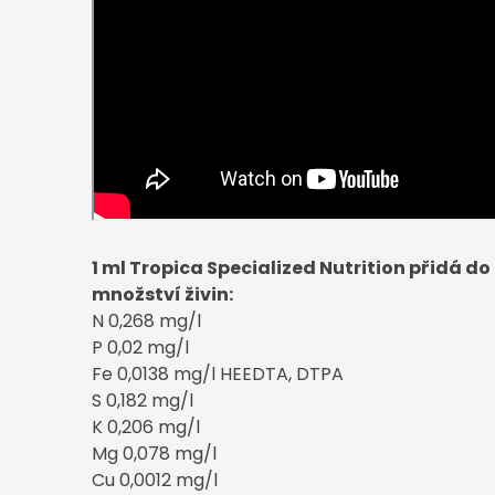
1 ml Tropica Specialized Nutrition přidá do 
množství živin:
N 0,268 mg/l
P 0,02 mg/l
Fe 0,0138 mg/l HEEDTA, DTPA
S 0,182 mg/l
K 0,206 mg/l
Mg 0,078 mg/l
Cu 0,0012 mg/l