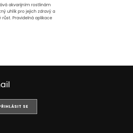
ává akvarijním rostlinám
ný uhlík pro jejich zdravý a
 růst. Pravidelná aplikace
ň pomáhá omezovat výskyt
řas v nádrži.
ail
PŘIHLÁSIT SE