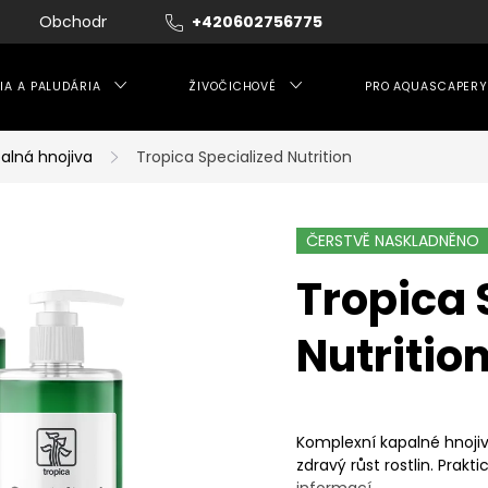
Obchodní podmínky
+420602756775
Moje objednávka
IA A PALUDÁRIA
ŽIVOČICHOVÉ
PRO AQUASCAPERY
alná hnojiva
Tropica Specialized Nutrition
ČERSTVĚ NASKLADNĚNO
Tropica 
Nutritio
Komplexní kapalné hnojiv
zdravý růst rostlin. Pra
informací