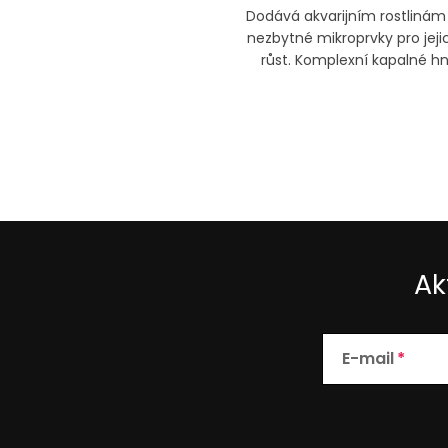
Dodává akvarijním rostlinám 
nezbytné mikroprvky pro jejic
růst. Komplexní kapalné hn
praktickým dávkování
Ak
E-mail