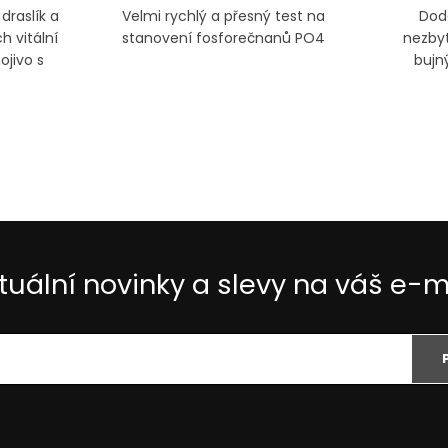
draslík a
Velmi rychlý a přesný test na
Dod
h vitální
stanovení fosforečnanů PO4
nezbyt
ojivo s
bujný
m.
zárove
tuální novinky a slevy na váš e-m