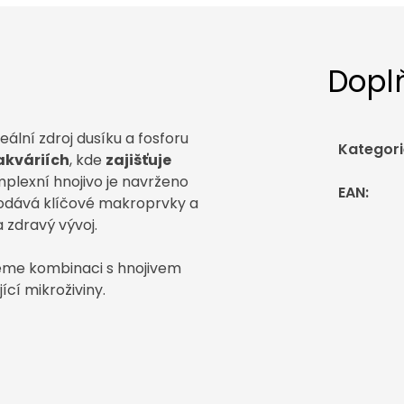
Dopl
eální zdroj dusíku a fosforu
Kategori
akváriích
, kde
zajišťuje
mplexní hnojivo je navrženo
EAN
:
 dodává klíčové makroprvky a
 zdravý vývoj.
eme kombinaci s hnojivem
ící mikroživiny.