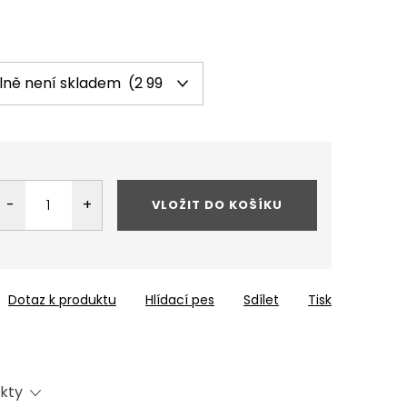
VLOŽIT DO KOŠÍKU
Dotaz k produktu
Hlídací pes
Sdílet
Tisk
ukty