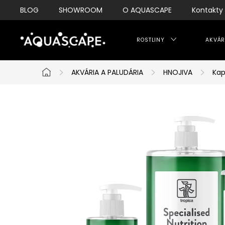
Přejít
BLOG
SHOWROOM
O AQUASCAPE
Kontakty
na
obsah
ROSTLINY
AKVÁR
AKVÁRIA A PALUDÁRIA
HNOJIVA
Kap
Domů