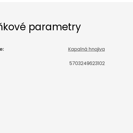
ňkové parametry
e
:
Kapalná hnojiva
5703249623102