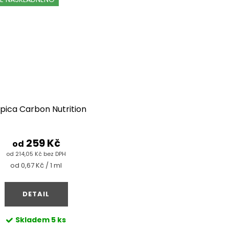
pica Carbon Nutrition
259 Kč
od
od 214,05 Kč bez DPH
Měrná
od 0,67 Kč / 1 ml
cena:
DETAIL
Skladem
5 ks