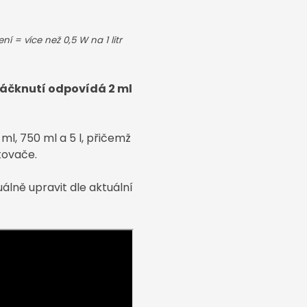
ení = více než 0,5 W na 1 litr
áčknutí odpovídá 2 ml
ml, 750 ml a 5 l, přičemž
kovače.
uálně upravit dle aktuální