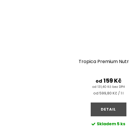
Tropica Premium Nutri
159 Kč
od
od 131,40 Kč bez DPH
Měrná
od 599,80 Kč / 1 l
cena:
DETAIL
Skladem
5 ks