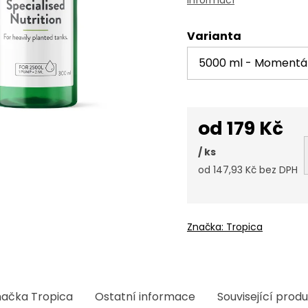
Varianta
od
179 Kč
/ ks
od
147,93 Kč
bez DPH
Měrná
cena:
Značka:
Tropica
načka
Tropica
Ostatní informace
Související prod