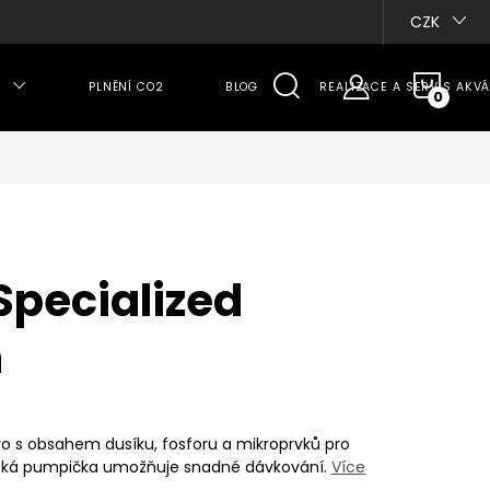
CZK
NÁKU
PLNĚNÍ CO2
BLOG
REALIZACE A SERVIS AKVÁ
KOŠÍ
Specialized
n
o s obsahem dusíku, fosforu a mikroprvků pro
ktická pumpička umožňuje snadné dávkování.
Více