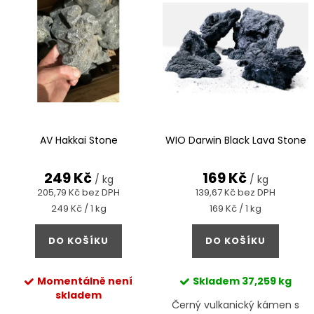
ý
Abecedně
í
p
p
i
r
s
o
p
d
r
u
AV Hakkai Stone
WIO Darwin Black Lava Stone
o
k
d
249 Kč
169 Kč
t
/ kg
/ kg
u
205,79 Kč bez DPH
139,67 Kč bez DPH
ů
Měrná
Měrná
249 Kč / 1 kg
169 Kč / 1 kg
k
cena:
cena:
t
DO KOŠÍKU
DO KOŠÍKU
ů
Momentálně není
Skladem
37,259 kg
skladem
Černý vulkanický kámen s