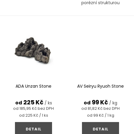
porézní strukturou
ADA Unzan Stone
AV Seiryu Ryuoh Stone
225 Kč
99 Kč
od
od
/ ks
/ kg
od 185,95 Kč bez DPH
od 81,82 Kč bez DPH
Měrná
Měrná
od 225 Kč / 1 ks
od 99 Kč / 1 kg
cena:
cena:
DETAIL
DETAIL