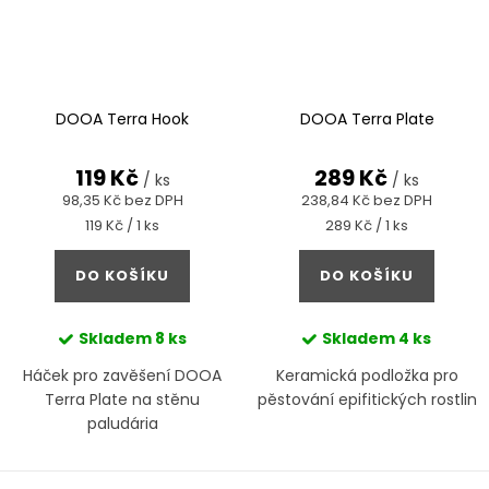
DOOA Terra Hook
DOOA Terra Plate
119 Kč
289 Kč
/ ks
/ ks
98,35 Kč bez DPH
238,84 Kč bez DPH
Měrná
Měrná
119 Kč / 1 ks
289 Kč / 1 ks
cena:
cena:
DO KOŠÍKU
DO KOŠÍKU
Skladem
8 ks
Skladem
4 ks
Háček pro zavěšení DOOA
Keramická podložka pro
Terra Plate na stěnu
pěstování epifitických rostlin
paludária