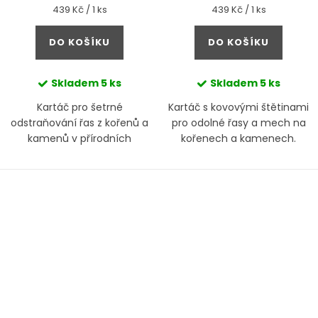
Měrná
Měrná
439 Kč / 1 ks
439 Kč / 1 ks
cena:
cena:
DO KOŠÍKU
DO KOŠÍKU
Skladem
5 ks
Skladem
5 ks
Kartáč pro šetrné
Kartáč s kovovými štětinami
odstraňování řas z kořenů a
pro odolné řasy a mech na
kamenů v přírodních
kořenech a kamenech.
akváriích.