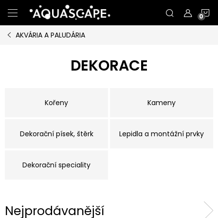
Přejít
N
na
obsah
AKVÁRIA A PALUDÁRIA
K
DEKORACE
Kořeny
Kameny
Dekorační písek, štěrk
Lepidla a montážní prvky
Dekorační speciality
Nejprodávanější