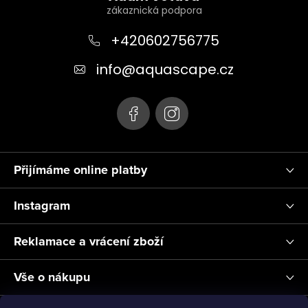
s
p
u
a
+420602756775
t
info
@
aquascape.cz
í
Přijímáme online platby
Instagram
Reklamace a vrácení zboží
Vše o nákupu