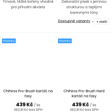
Tmavé, těžké kořeny vhodné
Dekorační písek s jemnou
pro přírodní akvária
strukturou a teplými
barevnými tóny
Dostupné varianty
+ další
Novinka
Novinka
Chihiros Pro-Brush kartáč na
Chihiros Pro-Brush Hard
řasy
kartáč na řasy
439 Kč
439 Kč
/ ks
/ ks
362,81 Kč bez DPH
362,81 Kč bez DPH