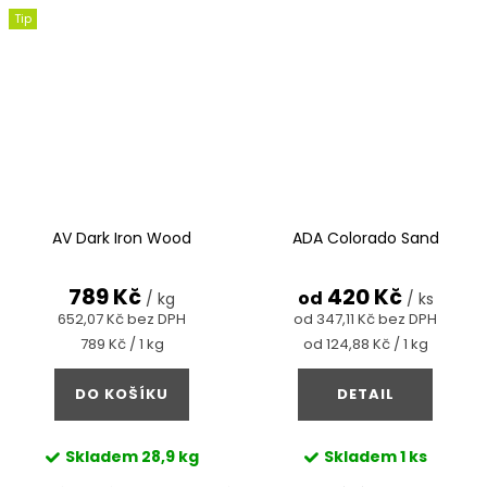
Tip
AV Dark Iron Wood
ADA Colorado Sand
789 Kč
420 Kč
od
/ kg
/ ks
652,07 Kč bez DPH
od 347,11 Kč bez DPH
Měrná
Měrná
789 Kč / 1 kg
od 124,88 Kč / 1 kg
cena:
cena:
DO KOŠÍKU
DETAIL
Skladem
28,9 kg
Skladem
1 ks