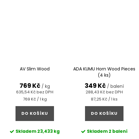
AV Slim Wood
ADA KUMU Horn Wood Pieces
(4 ks)
769 Kč
349 Kč
/ kg
/ balení
635,54 Kč bez DPH
288,43 Kč bez DPH
Měrná
Měrná
769 Kč / 1 kg
87,25 Kč / 1 ks
cena:
cena:
DO KOŠÍKU
DO KOŠÍKU
Skladem
23,433 kg
Skladem
2 balení