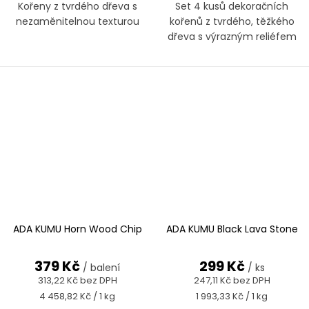
Kořeny z tvrdého dřeva s
Set 4 kusů dekoračních
nezaměnitelnou texturou
kořenů z tvrdého, těžkého
dřeva s výrazným reliéfem
ADA KUMU Horn Wood Chip
ADA KUMU Black Lava Stone
379 Kč
299 Kč
/ balení
/ ks
313,22 Kč bez DPH
247,11 Kč bez DPH
Měrná
Měrná
4 458,82 Kč / 1 kg
1 993,33 Kč / 1 kg