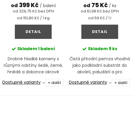
399 Kč
75 Kč
od
od
/ balení
/ ks
od 329,75 Kč bez DPH
od 61,98 Kč bez DPH
Měrná
Měrná
od 151,80 Kč / 1 kg
od 59 Kč / 1 l
cena:
cena:
DETAIL
DETAIL
Skladem
1 balení
Skladem
9 ks
Drobné hladké kameny s
Čistá přírodní pemza vhodná
různými odstíny šedé, černé,
jako podkladní substrát do
hnědé a dokonce okrově
akvárií, paludárií a pro
červené barvy.
vylehčení pěstebního
Dostupné varianty
Dostupné varianty
+ další
+ další
substrátu pro rostliny.