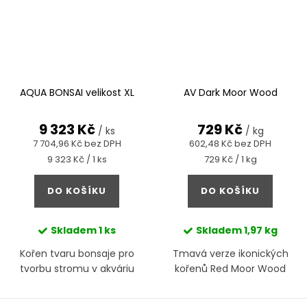
AQUA BONSAI velikost XL
AV Dark Moor Wood
9 323 Kč
729 Kč
/ ks
/ kg
7 704,96 Kč bez DPH
602,48 Kč bez DPH
Měrná
Měrná
9 323 Kč / 1 ks
729 Kč / 1 kg
cena:
cena:
DO KOŠÍKU
DO KOŠÍKU
Skladem
1 ks
Skladem
1,97 kg
Kořen tvaru bonsaje pro
Tmavá verze ikonických
tvorbu stromu v akváriu
kořenů Red Moor Wood