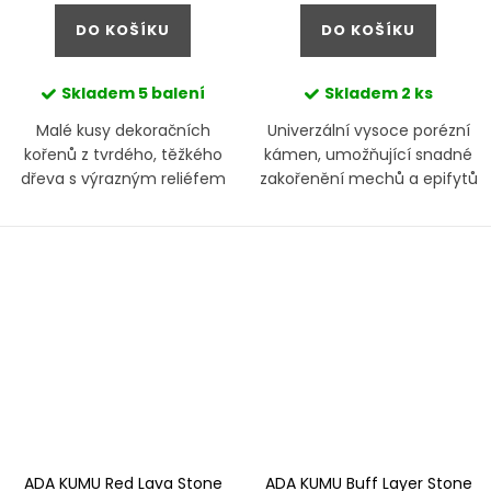
cena:
cena:
DO KOŠÍKU
DO KOŠÍKU
Skladem
5 balení
Skladem
2 ks
Malé kusy dekoračních
Univerzální vysoce porézní
kořenů z tvrdého, těžkého
kámen, umožňující snadné
dřeva s výrazným reliéfem
zakořenění mechů a epifytů
ADA KUMU Red Lava Stone
ADA KUMU Buff Layer Stone