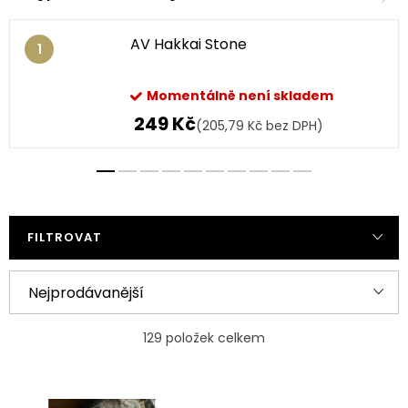
AV Hakkai Stone
Momentálně není skladem
249 Kč
(205,79 Kč bez DPH)
FILTROVAT
Ř
Nejprodávanější
a
Nejlevnější
z
129
položek celkem
e
Nejdražší
V
n