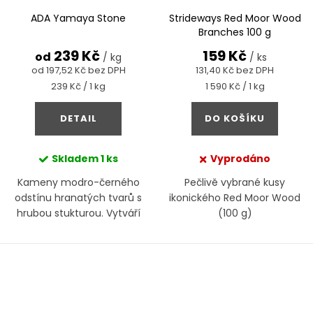
ADA Yamaya Stone
Strideways Red Moor Wood
Branches 100 g
239 Kč
159 Kč
od
/ kg
/ ks
od 197,52 Kč bez DPH
131,40 Kč bez DPH
Měrná
Měrná
239 Kč / 1 kg
1 590 Kč / 1 kg
cena:
cena:
DETAIL
DO KOŠÍKU
Skladem
1 ks
Vyprodáno
Kameny modro-černého
Pečlivě vybrané kusy
odstínu hranatých tvarů s
ikonického Red Moor Wood
hrubou stukturou. Vytváří
(100 g)
zajímavé kompozice i při
ležérním uspořádání.