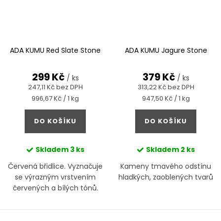
ADA KUMU Red Slate Stone
ADA KUMU Jagure Stone
299 Kč
379 Kč
/ ks
/ ks
247,11 Kč bez DPH
313,22 Kč bez DPH
Měrná
Měrná
996,67 Kč / 1 kg
947,50 Kč / 1 kg
cena:
cena:
DO KOŠÍKU
DO KOŠÍKU
Skladem
3 ks
Skladem
2 ks
Červená břidlice. Vyznačuje
Kameny tmavého odstínu
se výrazným vrstvením
hladkých, zaoblených tvarů
červených a bílých tónů.
Tvary jsou ploché a hrubé,
snadno se na sebe skládají