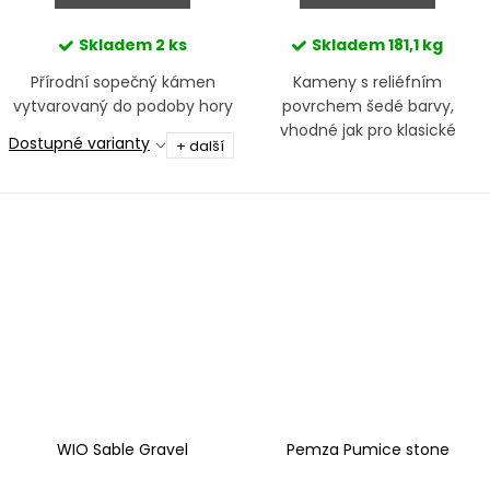
Skladem
2 ks
Skladem
181,1 kg
Přírodní sopečný kámen
Kameny s reliéfním
vytvarovaný do podoby hory
povrchem šedé barvy,
vhodné jak pro klasické
Dostupné varianty
+ další
Iwagumi, tak i složité layouty
WIO Sable Gravel
Pemza Pumice stone