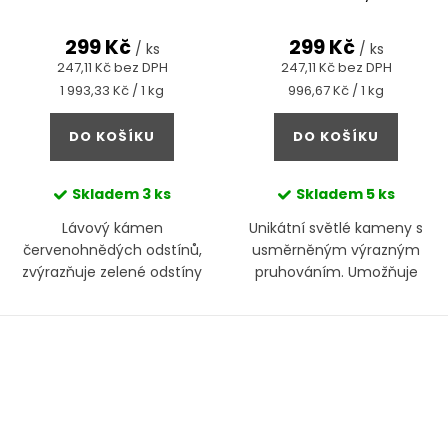
299 Kč
299 Kč
/ ks
/ ks
247,11 Kč bez DPH
247,11 Kč bez DPH
Měrná
Měrná
1 993,33 Kč / 1 kg
996,67 Kč / 1 kg
cena:
cena:
DO KOŠÍKU
DO KOŠÍKU
Skladem
3 ks
Skladem
5 ks
Lávový kámen
Unikátní světlé kameny s
červenohnědých odstínů,
usměrněným výrazným
zvýrazňuje zelené odstíny
pruhováním. Umožňuje
rostlin
vytvořit jednotu v kompozici