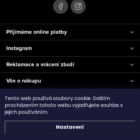
Přijímáme online platby
Instagram
Reklamace a vrácení zboží
Vše o nákupu
Informace pro Vás
Tento web používá soubory cookie. Dalším
procházením tohoto webu vyjadřujete souhlas s
jejich používáním.
Realizace a servis akvárií ↗
Plnění CO2
Showroom
Nastavení