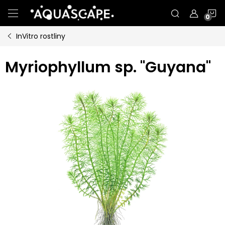
Přejít
N
na
obsah
InVitro rostliny
K
Myriophyllum sp. "Guyana"