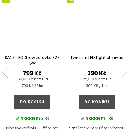
SANSI LED Grow žárovka E27
Twinstar LED Light stmívač
15W
799 Kč
390 Kč
660,33 Kč bez DPH
322,31 Kč bez DPH
Měrná
Měrná
799 Kč / 1 ks
390 Kč / 1 ks
cena:
cena:
DO KOŠÍKU
DO KOŠÍKU
Skladem
3 ks
Skladem
1 ks
Plnospektrální LED žárovka
Stmívač a regulátor výkonu