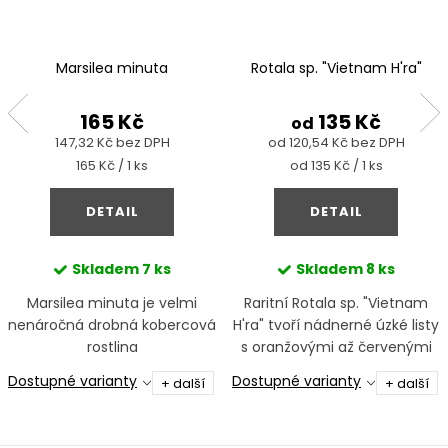
Marsilea minuta
Rotala sp. "Vietnam H'ra"
165 Kč
135 Kč
od
147,32 Kč bez DPH
od 120,54 Kč bez DPH
Měrná
Měrná
165 Kč / 1 ks
od 135 Kč / 1 ks
cena:
cena:
DETAIL
DETAIL
Skladem
7 ks
Skladem
8 ks
Marsilea minuta je velmi
Raritní Rotala sp. "Vietnam
nenáročná drobná kobercová
H'ra" tvoří nádnerné úzké listy
rostlina
s oranžovými až červenými
tóny
Dostupné varianty
Dostupné varianty
+ další
+ další