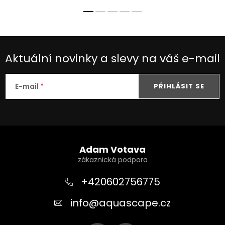
Aktuální novinky a slevy na váš e-mail
E-mail
PŘIHLÁSIT SE
Z
á
Adam Votava
p
a
+420602756775
t
info
@
aquascape.cz
í