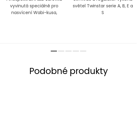
vyvinutá speciálně pro
světel Twinstar serie A, B, E a
nasvícení Wabi-kusa,
S
paludárií, tropických rostlin,
bonsaí a malých akvárií