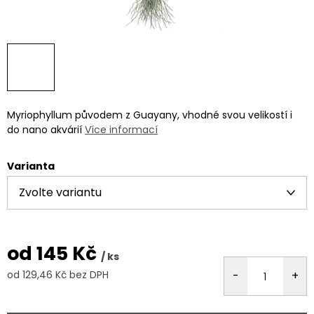
Myriophyllum původem z Guayany, vhodné svou velikostí i
do nano akvárií
Více informací
Varianta
od
145 Kč
/ ks
od
129,46 Kč
bez DPH
Měrná
cena: