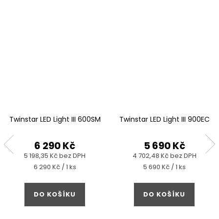
Twinstar LED Light III 600SM
Twinstar LED Light III 900EC
6 290 Kč
5 690 Kč
5 198,35 Kč bez DPH
4 702,48 Kč bez DPH
Měrná
Měrná
6 290 Kč / 1 ks
5 690 Kč / 1 ks
cena:
cena:
DO KOŠÍKU
DO KOŠÍKU