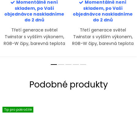
Momentálně není
Momentálně není
skladem, po Vaší
skladem, po Vaší
objednávce naskladníme
objednávce naskladníme
do 2 dnů
do 2 dnů
Třetí generace světel
Třetí generace světel
Twinstar s vyšším výkonem,
Twinstar s vyšším výkonem,
RGB-W čipy, barevná teplota
RGB-W čipy, barevná teplota
cca 6500K. S-Line je nejvyšší
cca 6500 K. E-Line je základní
řadou světel Twinstar.
řadou pro pokročilé
aquascapery, která dodá
dostatek světla středně...
Tip pro pokročilé