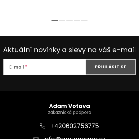
Aktuální novinky a slevy na váš e-mail
E-mail
PŘIHLÁSIT SE
Z
á
Adam Votava
p
a
+420602756775
t