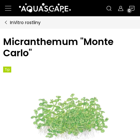
Přejít
N
na
obsah
InVitro rostliny
K
Micranthemum "Monte
Carlo"
Tip