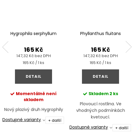
Hygrophila serphyllum
Phyllanthus fluitans
165 Kč
165 Kč
147,32 Kč bez DPH
147,32 Kč bez DPH
Měrná
Měrná
165 Kč / 1 ks
165 Kč / 1 ks
cena:
cena:
DETAIL
DETAIL
Momentálně není
Skladem
2 ks
skladem
Plovoucí rostlina. Ve
Nový plazivý druh Hygrophily
vhodných podmínkách
kvetoucí.
Dostupné varianty
+ další
Dostupné varianty
+ další