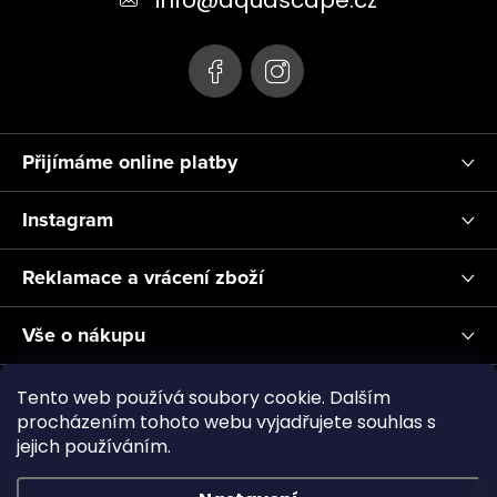
info
@
aquascape.cz
í
Přijímáme online platby
Instagram
Reklamace a vrácení zboží
Vše o nákupu
Informace pro Vás
Tento web používá soubory cookie. Dalším
procházením tohoto webu vyjadřujete souhlas s
jejich používáním.
Realizace a servis akvárií ↗
Plnění CO2
Showroom