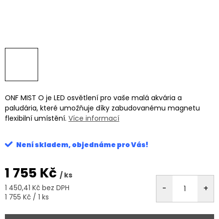
ONF MIST O je LED osvětlení pro vaše malá akvária a
paludária, které umožňuje díky zabudovanému magnetu
flexibilní umístění.
Více informací
Není skladem, objednáme pro Vás!
1 755 Kč
/ ks
1 450,41 Kč bez DPH
Měrná
1 755 Kč / 1 ks
cena: