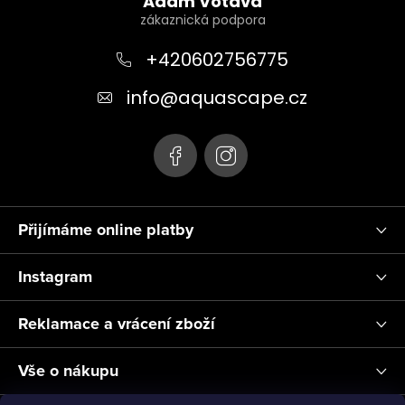
á
Adam Votava
p
a
+420602756775
t
info
@
aquascape.cz
í
Přijímáme online platby
Instagram
Reklamace a vrácení zboží
Vše o nákupu