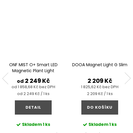
ONF MIST O+ Smart LED
DOOA Magnet Light G Slim
Magnetic Plant Light
2 249 Kč
2 209 Kč
od
od 1 858,68 Kč bez DPH
1 825,62 Kč bez DPH
Měrná
Měrná
od 2 249 Kč / 1 ks
2 209 Kč / 1 ks
cena:
cena:
DETAIL
DO KOŠÍKU
Skladem
1 ks
Skladem
1 ks