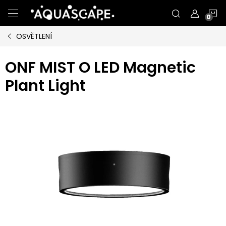
Přejít
N
na
obsah
OSVĚTLENÍ
K
ONF MIST O LED Magnetic
Plant Light