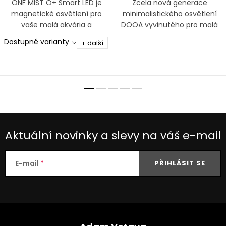
ONF MIST O+ Smart LED je
Zcela nová generace
magnetické osvětlení pro
minimalistického osvětlení
vaše malá akvária a
DOOA vyvinutého pro malá
paludária, které je možné
akvária a paludária
Dostupné varianty
+ další
ovládat pomocí aplikace.
Aktuální novinky a slevy na váš e-mail
E-mail
PŘIHLÁSIT SE
Z