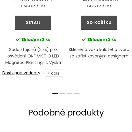
Měrná
Měrná
1 749 Kč / 1 ks
1 495 Kč / 1 ks
cena:
cena:
DETAIL
DO KOŠÍKU
Skladem
2 ks
Skladem
3 ks
Sada stojanů (2 ks) pro
Skleněná váza kulatého tvaru
osvětlení ONF MIST O LED
se sofistikovaným designem
Magnetic Plant Light. Výška
30/45 cm.
Dostupné varianty
+ další