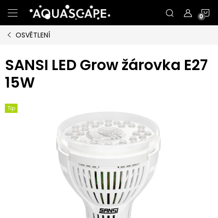
Přejít
N
na
obsah
OSVĚTLENÍ
K
SANSI LED Grow žárovka E27
15W
Tip