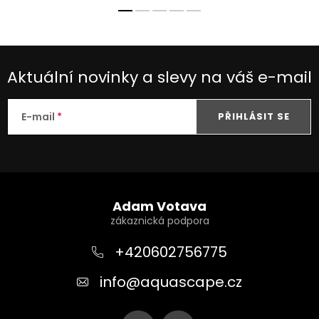
Aktuální novinky a slevy na váš e-mail
E-mail
PŘIHLÁSIT SE
Z
á
Adam Votava
p
a
+420602756775
t
info
@
aquascape.cz
í