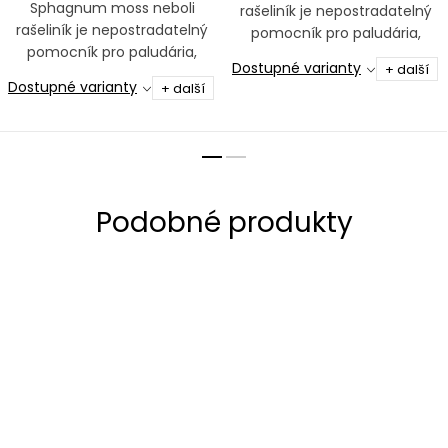
Sphagnum moss neboli
rašeliník je nepostradatelný
rašeliník je nepostradatelný
pomocník pro paludária,
pomocník pro paludária,
uzavřené ekosystémy,
Dostupné varianty
+ další
uzavřené ekosystémy,
tropické rostliny a orchideje
Dostupné varianty
+ další
tropické rostliny a orchideje