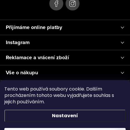
Přijímáme online platby
Instagram
Reklamace a vrácení zboží
Vše o nákupu
Informace pro Vás
Tento web používá soubory cookie. Dalším
procházením tohoto webu vyjadřujete souhlas s
jejich používáním.
Realizace a servis akvárií ↗
Plnění CO2
Showroom
Nastavení
Copyright 2026
Aquascape.cz
. Všechna práva vyhrazena.