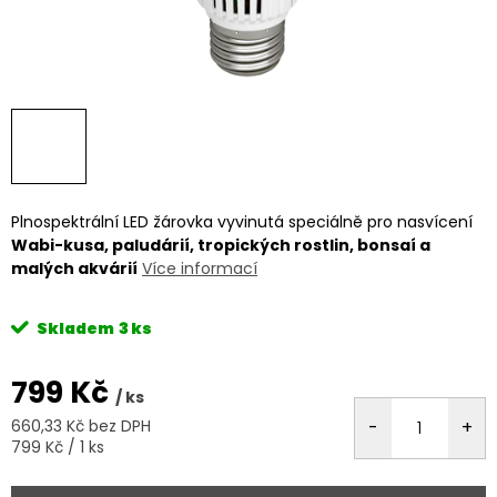
Plnospektrální LED žárovka vyvinutá speciálně pro nasvícení
Wabi-kusa, paludárií, tropických rostlin, bonsaí a
malých akvárií
Více informací
Skladem
3 ks
799 Kč
/ ks
660,33 Kč bez DPH
Měrná
799 Kč / 1 ks
cena: