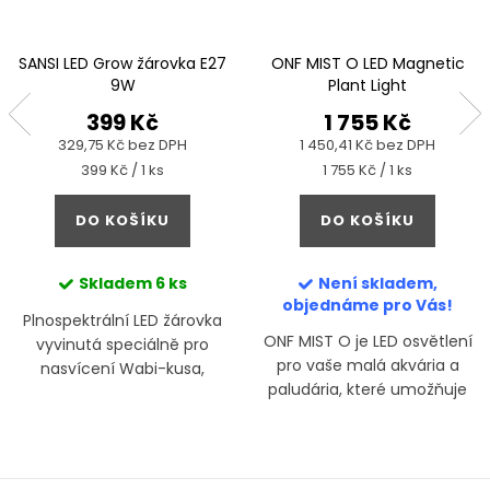
SANSI LED Grow žárovka E27
ONF MIST O LED Magnetic
9W
Plant Light
399 Kč
1 755 Kč
329,75 Kč bez DPH
1 450,41 Kč bez DPH
Měrná
Měrná
399 Kč / 1 ks
1 755 Kč / 1 ks
cena:
cena:
DO KOŠÍKU
DO KOŠÍKU
Skladem
6 ks
Není skladem,
objednáme pro Vás!
Plnospektrální LED žárovka
ONF MIST O je LED osvětlení
vyvinutá speciálně pro
pro vaše malá akvária a
nasvícení Wabi-kusa,
paludária, které umožňuje
paludárií, tropických rostlin,
díky zabudovanému
bonsaí a malých akvárií
magnetu flexibilní umístění.