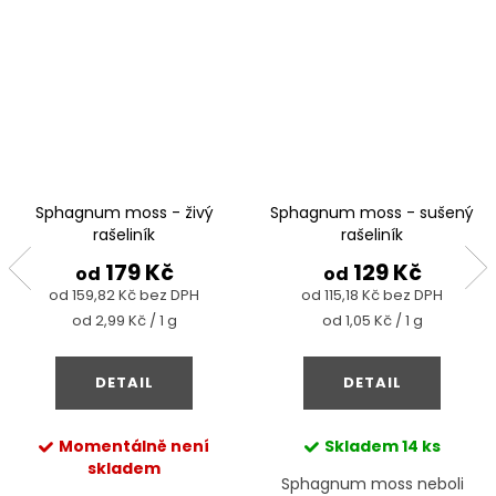
Sphagnum moss - živý
Sphagnum moss - sušený
rašeliník
rašeliník
179 Kč
129 Kč
od
od
od 159,82 Kč bez DPH
od 115,18 Kč bez DPH
Měrná
Měrná
od 2,99 Kč / 1 g
od 1,05 Kč / 1 g
cena:
cena:
DETAIL
DETAIL
Momentálně není
Skladem
14 ks
skladem
Sphagnum moss neboli