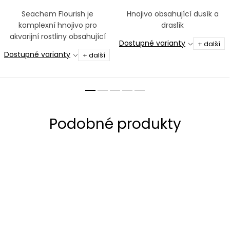
Seachem Flourish je
Hnojivo obsahující dusík a
komplexní hnojivo pro
draslík
akvarijní rostliny obsahující
Dostupné varianty
+ další
široké spektrum látek
Dostupné varianty
+ další
potřebných pro zdravý růst
akvarijních rostlin