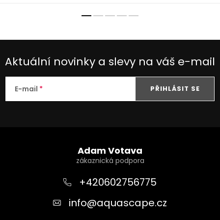
Aktuální novinky a slevy na váš e-mail
E-mail
PŘIHLÁSIT SE
Z
á
Adam Votava
p
a
+420602756775
t
info
@
aquascape.cz
í