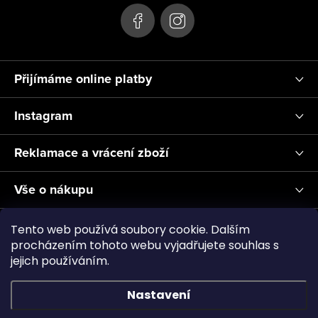
Přijímáme online platby
Instagram
Reklamace a vrácení zboží
Vše o nákupu
Informace pro Vás
Tento web používá soubory cookie. Dalším
procházením tohoto webu vyjadřujete souhlas s
jejich používáním.
Realizace a servis akvárií ↗
Plnění CO2
Showroom
Nastavení