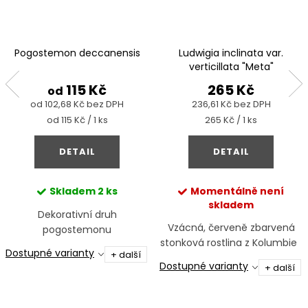
Pogostemon deccanensis
Ludwigia inclinata var.
verticillata "Meta"
115 Kč
265 Kč
od
od 102,68 Kč bez DPH
236,61 Kč bez DPH
Měrná
Měrná
od 115 Kč / 1 ks
265 Kč / 1 ks
cena:
cena:
DETAIL
DETAIL
Skladem
2 ks
Momentálně není
skladem
Dekorativní druh
Vzácná, červeně zbarvená
pogostemonu
stonková rostlina z Kolumbie
Dostupné varianty
+ další
Dostupné varianty
+ další