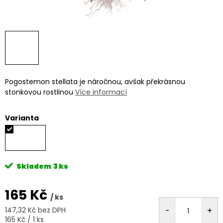
Pogostemon stellata je náročnou, avšak překrásnou
stonkovou rostlinou
Více informací
Varianta
Skladem
3 ks
165 Kč
/ ks
147,32 Kč bez DPH
Měrná
165 Kč / 1 ks