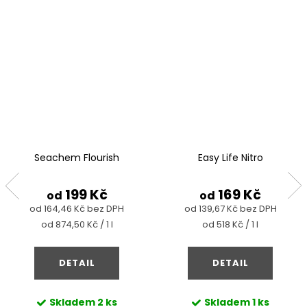
Seachem Flourish
Easy Life Nitro
199 Kč
169 Kč
od
od
od 164,46 Kč bez DPH
od 139,67 Kč bez DPH
Měrná
Měrná
od 874,50 Kč / 1 l
od 518 Kč / 1 l
cena:
cena:
DETAIL
DETAIL
Skladem
2 ks
Skladem
1 ks