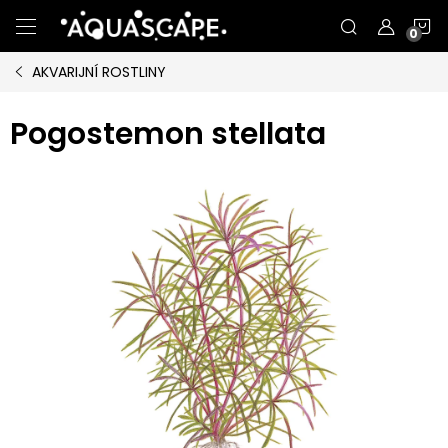
Přejít
N
na
obsah
AKVARIJNÍ ROSTLINY
K
Pogostemon stellata