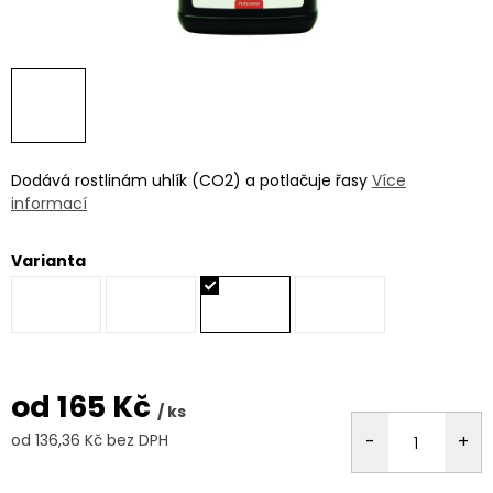
Dodává rostlinám uhlík (CO2) a potlačuje řasy
Více
informací
Varianta
od
165 Kč
/ ks
od
136,36 Kč
bez DPH
Měrná
cena: