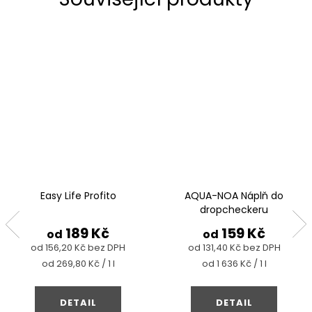
Easy Life Profito
AQUA-NOA Náplň do
dropcheckeru
189 Kč
159 Kč
od
od
od 156,20 Kč bez DPH
od 131,40 Kč bez DPH
Měrná
Měrná
od 269,80 Kč / 1 l
od 1 636 Kč / 1 l
cena:
cena:
DETAIL
DETAIL