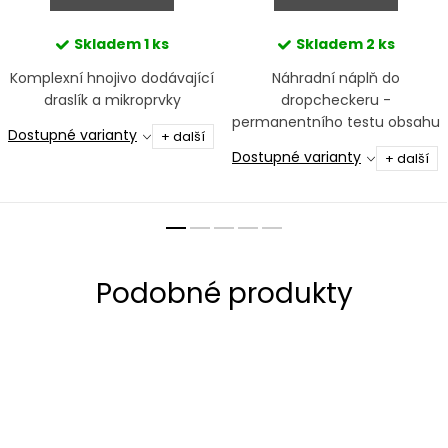
Skladem
1 ks
Skladem
2 ks
Komplexní hnojivo dodávající
Náhradní náplň do
draslík a mikroprvky
dropcheckeru -
permanentního testu obsahu
Dostupné varianty
+ další
CO2 v akváriu, nabízíme ve
Dostupné varianty
+ další
dvou koncentracích - v
20 mg/L nebo 30 mg/L CO2