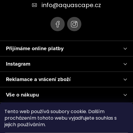
t
info
@
aquascape.cz
í
Přijímáme online platby
Instagram
Reklamace a vrácení zboží
Vše o nákupu
Informace pro Vás
Tento web používá soubory cookie. Dalším
procházením tohoto webu vyjadřujete souhlas s
jejich používáním.
Realizace a servis akvárií ↗
Plnění CO2
Showroom