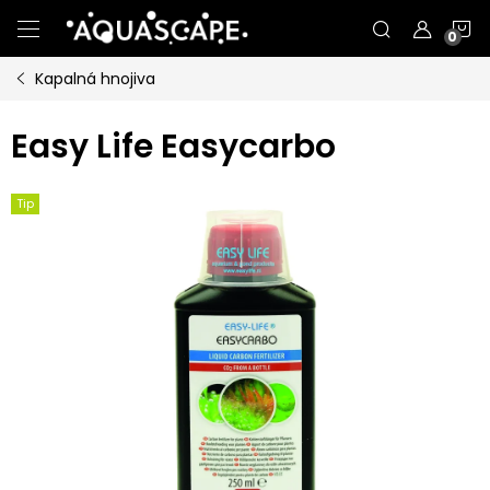
Přejít
N
na
obsah
Kapalná hnojiva
K
Easy Life Easycarbo
Tip