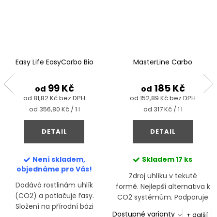
Easy Life EasyCarbo Bio
MasterLine Carbo
99 Kč
185 Kč
od
od
od 81,82 Kč bez DPH
od 152,89 Kč bez DPH
Měrná
Měrná
od 356,80 Kč / 1 l
od 317 Kč / 1 l
cena:
cena:
DETAIL
DETAIL
Není skladem,
Skladem
17 ks
objednáme pro Vás!
Zdroj uhlíku v tekuté
Dodává rostlinám uhlík
formě. Nejlepší alternativa k
(CO2) a potlačuje řasy.
CO2 systémům. Podporuje
Složení na přírodní bázi
zdravý růst rostlin a
Dostupné varianty
+ další