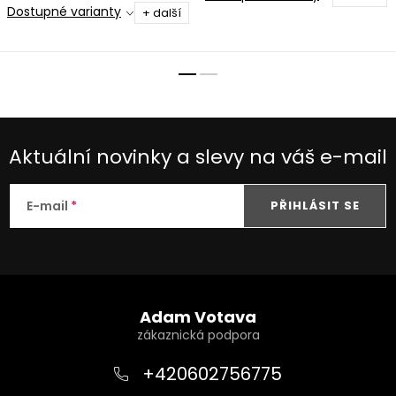
podstatný úbytek řas.
Dostupné varianty
+ další
Aktuální novinky a slevy na váš e-mail
E-mail
PŘIHLÁSIT SE
Z
á
Adam Votava
p
a
+420602756775