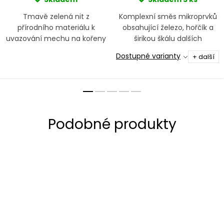
Tmavě zelená nit z
Komplexní směs mikroprvků
přírodního materiálu k
obsahující železo, hořčík a
uvazování mechu na kořeny
širikou škálu dalších
a kameny
mikroprvků důležitých pro
Dostupné varianty
+ další
správný vývoj nových listů a
pigmentu rostlin