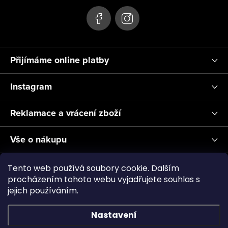
Přijímáme online platby
Instagram
Reklamace a vrácení zboží
Vše o nákupu
Informace pro Vás
Tento web používá soubory cookie. Dalším
procházením tohoto webu vyjadřujete souhlas s
jejich používáním.
Realizace a servis akvárií ↗
Plnění CO2
Showroom
Nastavení