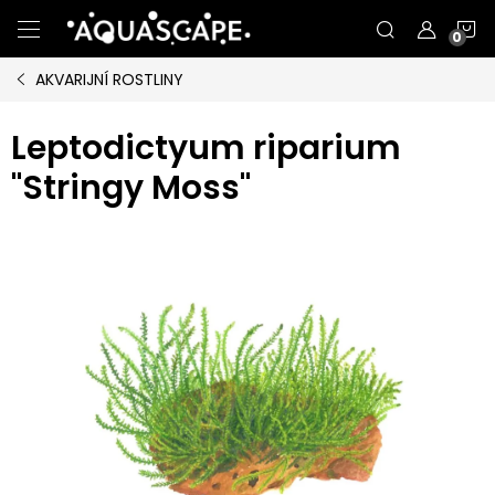
Přejít
N
na
obsah
AKVARIJNÍ ROSTLINY
K
Leptodictyum riparium
"Stringy Moss"