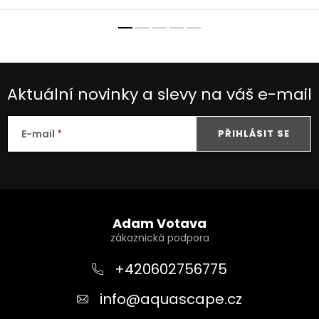
Aktuální novinky a slevy na váš e-mail
E-mail
PŘIHLÁSIT SE
Z
á
Adam Votava
p
a
+420602756775
t
info
@
aquascape.cz
í