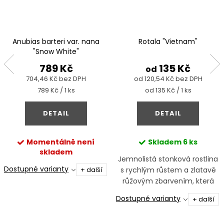
Anubias barteri var. nana
Rotala "Vietnam"
"Snow White"
789 Kč
135 Kč
od
704,46 Kč bez DPH
od 120,54 Kč bez DPH
Měrná
Měrná
789 Kč / 1 ks
od 135 Kč / 1 ks
cena:
cena:
DETAIL
DETAIL
Momentálně není
Skladem
6 ks
skladem
Jemnolistá stonková rostlina
Dostupné varianty
+ další
s rychlým růstem a zlatavě
růžovým zbarvením, která
vytváří výrazný barevný efekt
Dostupné varianty
+ další
ve střední části i pozadí
akvária.