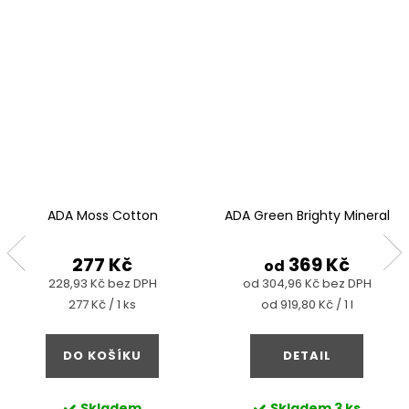
ADA Moss Cotton
ADA Green Brighty Mineral
277 Kč
369 Kč
od
228,93 Kč bez DPH
od 304,96 Kč bez DPH
Měrná
Měrná
277 Kč / 1 ks
od 919,80 Kč / 1 l
cena:
cena:
DO KOŠÍKU
DETAIL
Skladem
Skladem
3 ks