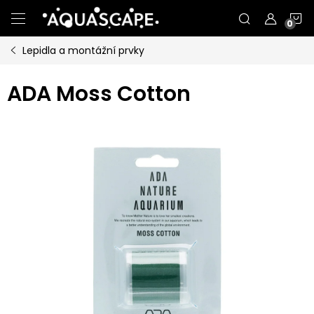
Přejít
N
na
obsah
Lepidla a montážní prvky
K
ADA Moss Cotton