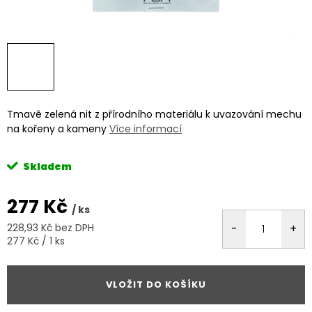
Tmavě zelená nit z přírodního materiálu k uvazování mechu
na kořeny a kameny
Více informací
Skladem
277 Kč
/ ks
228,93 Kč bez DPH
Měrná
277 Kč / 1 ks
cena:
VLOŽIT DO KOŠÍKU