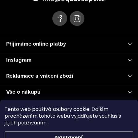
í
Přijímáme online platby
Instagram
Reklamace a vrácení zboží
Vše o nákupu
Informace pro Vás
Tento web používá soubory cookie. Dalším
procházením tohoto webu vyjadřujete souhlas s
jejich používáním.
Realizace a servis akvárií ↗
Plnění CO2
Showroom
Nastavení