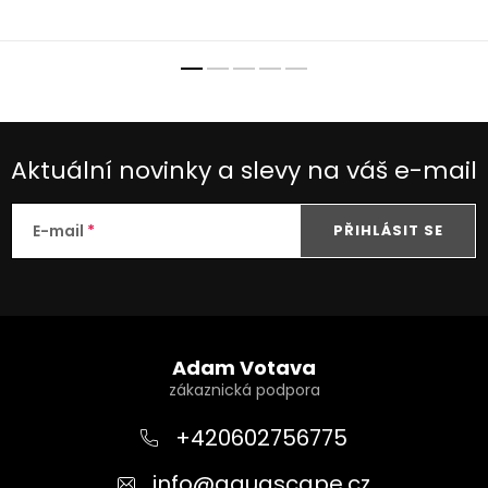
Aktuální novinky a slevy na váš e-mail
E-mail
PŘIHLÁSIT SE
Z
á
Adam Votava
p
a
+420602756775
t
info
@
aquascape.cz