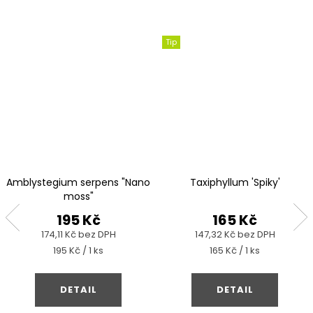
Tip
Amblystegium serpens "Nano
Taxiphyllum 'Spiky'
moss"
195 Kč
165 Kč
174,11 Kč bez DPH
147,32 Kč bez DPH
Měrná
Měrná
195 Kč / 1 ks
165 Kč / 1 ks
cena:
cena:
DETAIL
DETAIL