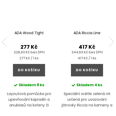
ADA Wood Tight
ADA Riccia Line
277 Kč
417 Kč
228,93 Kč bez DPH
344,63 Kč bez DPH
Měrná
Měrná
277 Kč / 1 ks
417 Kč / 1 ks
cena:
cena:
DO KOŠÍKU
DO KOŠÍKU
Skladem
9 ks
Skladem
4 ks
Layoutová pomůcka pro
Speciální světle zelená nit
upevňování kapradin a
určená pro uvazování
anubiasů na kořeny či
játrovky Riccia na kameny a
kameny
kořeny