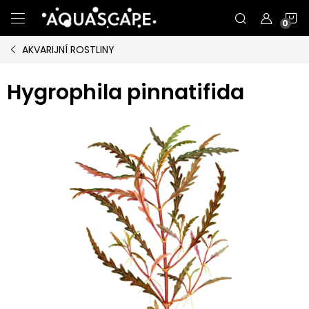
Přejít
N
na
obsah
AKVARIJNÍ ROSTLINY
K
Hygrophila pinnatifida