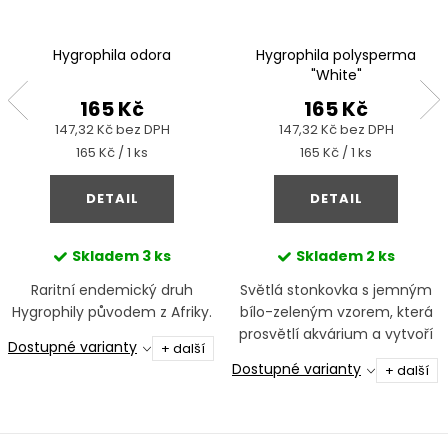
Hygrophila odora
Hygrophila polysperma
"White"
165 Kč
165 Kč
147,32 Kč bez DPH
147,32 Kč bez DPH
Měrná
Měrná
165 Kč / 1 ks
165 Kč / 1 ks
cena:
cena:
DETAIL
DETAIL
Skladem
3 ks
Skladem
2 ks
Raritní endemický druh
Světlá stonkovka s jemným
Hygrophily původem z Afriky.
bílo-zeleným vzorem, která
prosvětlí akvárium a vytvoří
Dostupné varianty
+ další
výrazný kontrast.
Dostupné varianty
+ další