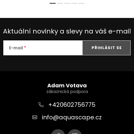
Aktuální novinky a slevy na váš e-mail
E-mail
PŘIHLÁSIT SE
Z
á
Adam Votava
p
a
+420602756775
t
info
@
aquascape.cz
í