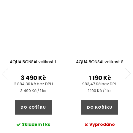
AQUA BONSAI velikost L
AQUA BONSAI velikost S
3 490 Kč
1 190 Kč
2 884,30 Kč bez DPH
983,47 Kč bez DPH
Měrná
Měrná
3 490 Kč / 1 ks
1 190 Kč / 1 ks
cena:
cena:
DO KOŠÍKU
DO KOŠÍKU
Skladem
1 ks
Vyprodáno