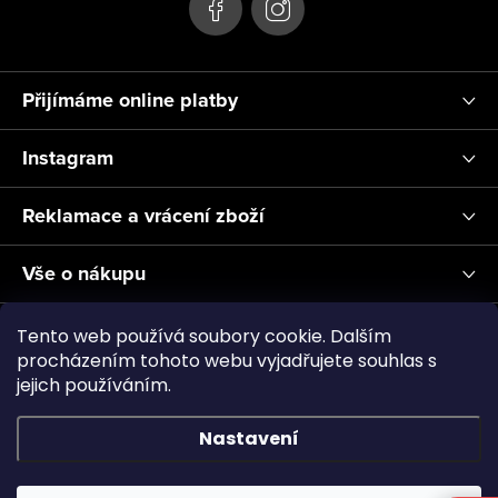
Přijímáme online platby
Instagram
Reklamace a vrácení zboží
Vše o nákupu
Informace pro Vás
Tento web používá soubory cookie. Dalším
procházením tohoto webu vyjadřujete souhlas s
jejich používáním.
Realizace a servis akvárií ↗
Plnění CO2
Showroom
Nastavení
Copyright 2026
Aquascape.cz
. Všechna práva vyhrazena.