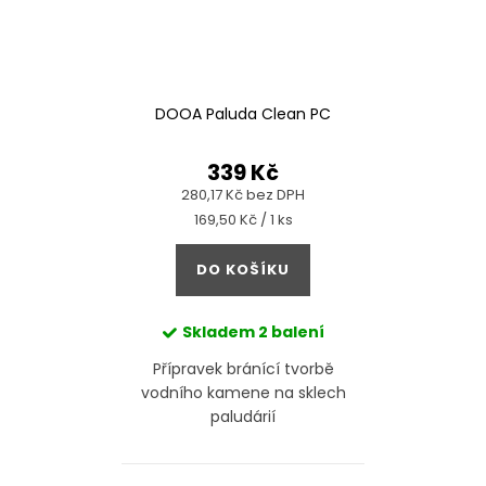
DOOA Paluda Clean PC
339 Kč
280,17 Kč bez DPH
Měrná
169,50 Kč / 1 ks
cena:
DO KOŠÍKU
Skladem
2 balení
Přípravek bránící tvorbě
vodního kamene na sklech
paludárií