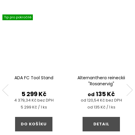
Tip pro pokročilé
ADA FC Tool Stand
Alternanthera reineckii
"Rosanervig"
5 299 Kč
135 Kč
od
4 379,34 Kč bez DPH
od 120,54 Kč bez DPH
Měrná
Měrná
5 299 Kč / 1 ks
od 135 Kč / 1 ks
cena:
cena:
DO KOŠÍKU
DETAIL