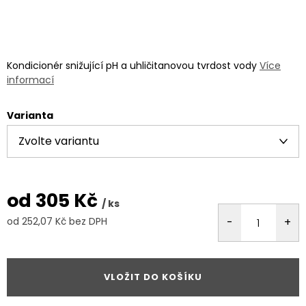
Kondicionér snižující pH a uhličitanovou tvrdost vody
Více
informací
Varianta
od
305 Kč
/ ks
od
252,07 Kč
bez DPH
Měrná
cena:
VLOŽIT DO KOŠÍKU