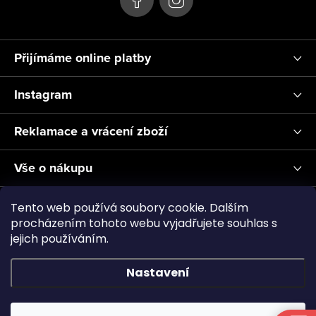
Přijímáme online platby
Instagram
Reklamace a vrácení zboží
Vše o nákupu
Informace pro Vás
Tento web používá soubory cookie. Dalším
procházením tohoto webu vyjadřujete souhlas s
jejich používáním.
Realizace a servis akvárií ↗
Plnění CO2
Showroom
Nastavení
Copyright 2026
Aquascape.cz
. Všechna práva vyhrazena.