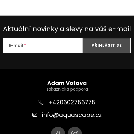
Aktuální novinky a slevy na váš e-mail
E-mail
PŘIHLÁSIT SE
Z
á
Adam Votava
p
a
+420602756775
t
info
@
aquascape.cz
í