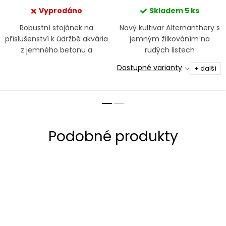
Vyprodáno
Skladem
5 ks
Robustní stojánek na
Nový kultivar Alternanthery s
příslušenství k údržbě akvária
jemným žilkováním na
z jemného betonu a
rudých listech
nerezové oceli
Dostupné varianty
+ další