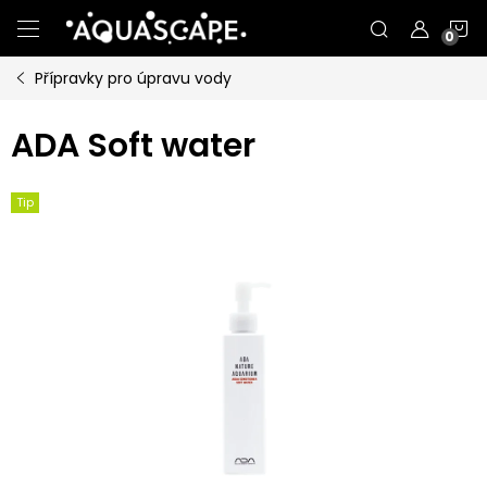
Přejít
N
na
obsah
Přípravky pro úpravu vody
K
ADA Soft water
Tip