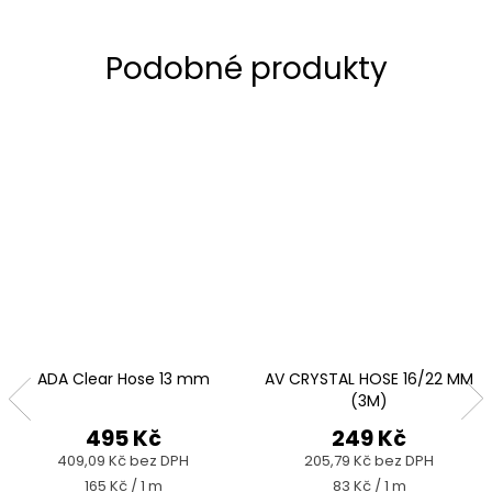
ADA Clear Hose 13 mm
AV CRYSTAL HOSE 16/22 MM
(3M)
495 Kč
249 Kč
409,09 Kč bez DPH
205,79 Kč bez DPH
Měrná
Měrná
165 Kč / 1 m
83 Kč / 1 m