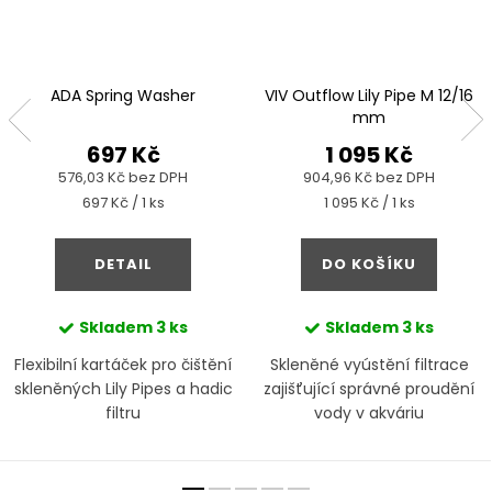
ADA Spring Washer
VIV Outflow Lily Pipe M 12/16
mm
697 Kč
1 095 Kč
576,03 Kč bez DPH
904,96 Kč bez DPH
Měrná
Měrná
697 Kč / 1 ks
1 095 Kč / 1 ks
cena:
cena:
DETAIL
DO KOŠÍKU
Skladem
3 ks
Skladem
3 ks
Flexibilní kartáček pro čištění
Skleněné vyústění filtrace
skleněných Lily Pipes a hadic
zajišťující správné proudění
filtru
vody v akváriu