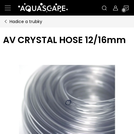
Přejít
N
na
obsah
Hadice a trubky
K
AV CRYSTAL HOSE 12/16mm