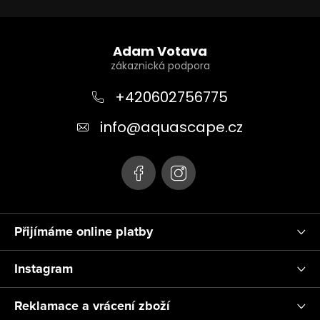
Z
á
Adam Votava
p
a
+420602756775
t
info
@
aquascape.cz
í
Přijímáme online platby
Instagram
Reklamace a vrácení zboží