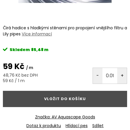
Čirá hadice s hladkými stěnami pro propojení vnějšího filtru a
Lily pipes
Více informací
Skladem
85,48 m
59 Kč
/ m
48,76 Kč bez DPH
Měrná
59 Kč / 1 m
cena:
VLOŽIT DO KOŠÍKU
Značka:
AV Aquascape Goods
Dotaz k produktu
Hlídací pes
Sdílet