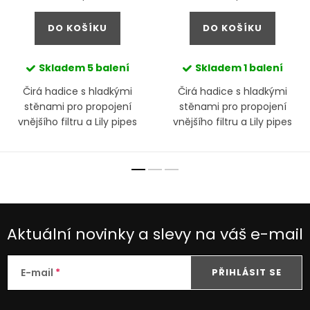
cena:
cena:
DO KOŠÍKU
DO KOŠÍKU
Skladem
5 balení
Skladem
1 balení
Čirá hadice s hladkými
Čirá hadice s hladkými
stěnami pro propojení
stěnami pro propojení
vnějšího filtru a Lily pipes
vnějšího filtru a Lily pipes
Aktuální novinky a slevy na váš e-mail
E-mail
PŘIHLÁSIT SE