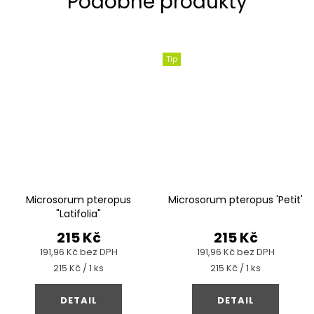
Tip
Microsorum pteropus
Microsorum pteropus 'Petit'
"Latifolia"
215 Kč
215 Kč
191,96 Kč bez DPH
191,96 Kč bez DPH
Měrná
Měrná
215 Kč / 1 ks
215 Kč / 1 ks
cena:
cena:
DETAIL
DETAIL