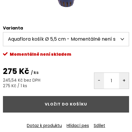
Varianta
Momentálně není skladem
275 Kč
/ ks
245,54 Kč bez DPH
Měrná
275 Kč / 1 ks
cena:
VLOŽIT DO KOŠÍKU
Dotaz k produktu
Hlídací pes
Sdílet