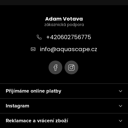
Z
á
Adam Votava
p
a
+420602756775
t
info
@
aquascape.cz
í
Přijímáme online platby
Instagram
Reklamace a vrácení zboží