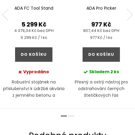
ADA FC Tool Stand
ADA Pro Picker
5 299 Kč
977 Kč
4 379,34 Kč bez DPH
807,44 Kč bez DPH
Měrná
Měrná
5 299 Kč / 1 ks
977 Kč / 1 ks
cena:
cena:
DO KOŠÍKU
DO KOŠÍKU
Vyprodáno
Skladem
2 ks
Robustní stojánek na
Přesný a ostrý nástroj pro
příslušenství k údržbě akvária
odstraňování černých
z jemného betonu a
štetičkových řas
nerezové oceli