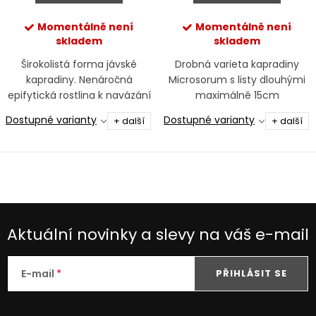
Momentálně není
Momentálně není
skladem
skladem
Širokolistá forma jávské
Drobná varieta kapradiny
kapradiny. Nenáročná
Microsorum s listy dlouhými
epifytická rostlina k navázání
maximálně 15cm
na kořeny a kameny, ideální i
Dostupné varianty
Dostupné varianty
+ další
+ další
do stínu.
Aktuální novinky a slevy na váš e-mail
E-mail
PŘIHLÁSIT SE