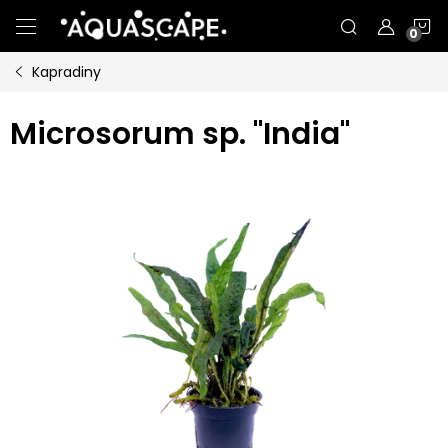
Přejít
N
na
obsah
Kapradiny
K
Microsorum sp. "India"