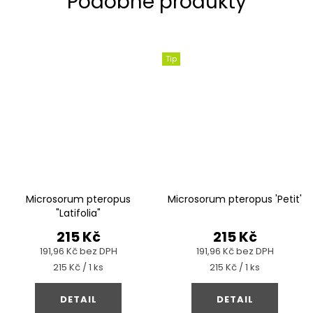
Tip
Microsorum pteropus
Microsorum pteropus 'Petit'
"Latifolia"
215 Kč
215 Kč
191,96 Kč bez DPH
191,96 Kč bez DPH
Měrná
Měrná
215 Kč / 1 ks
215 Kč / 1 ks
cena:
cena:
DETAIL
DETAIL