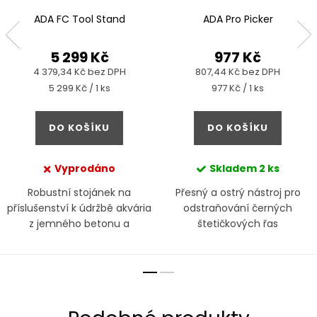
ADA FC Tool Stand
ADA Pro Picker
5 299 Kč
977 Kč
4 379,34 Kč bez DPH
807,44 Kč bez DPH
Měrná
Měrná
5 299 Kč / 1 ks
977 Kč / 1 ks
cena:
cena:
DO KOŠÍKU
DO KOŠÍKU
Vyprodáno
Skladem
2 ks
Robustní stojánek na
Přesný a ostrý nástroj pro
příslušenství k údržbě akvária
odstraňování černých
z jemného betonu a
štetičkových řas
nerezové oceli