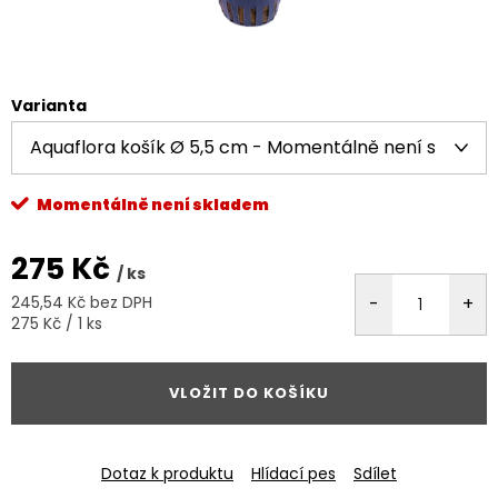
Varianta
Momentálně není skladem
275 Kč
/ ks
245,54 Kč bez DPH
Měrná
275 Kč / 1 ks
cena:
VLOŽIT DO KOŠÍKU
Dotaz k produktu
Hlídací pes
Sdílet