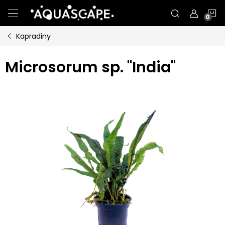
Přejít
N
na
obsah
Kapradiny
K
Microsorum sp. "India"