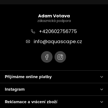
Z
á
Adam Votava
p
a
+420602756775
t
info
@
aquascape.cz
í
Přijímáme online platby
Instagram
Reklamace a vrácení zboží