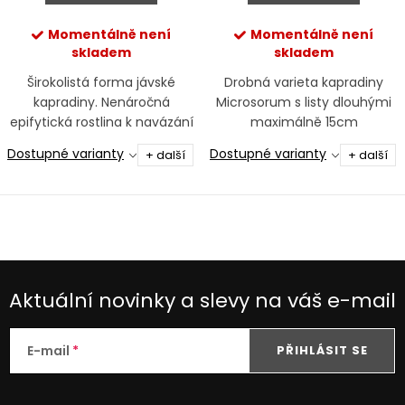
Momentálně není
Momentálně není
skladem
skladem
Širokolistá forma jávské
Drobná varieta kapradiny
kapradiny. Nenáročná
Microsorum s listy dlouhými
epifytická rostlina k navázání
maximálně 15cm
na kořeny a kameny, ideální i
Dostupné varianty
Dostupné varianty
+ další
+ další
do stínu.
Aktuální novinky a slevy na váš e-mail
E-mail
PŘIHLÁSIT SE