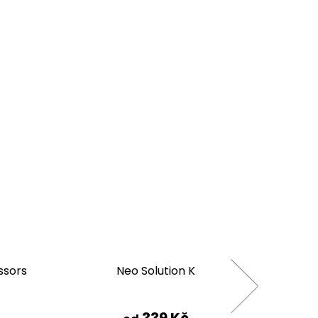
ssors
Neo Solution K
ADA G