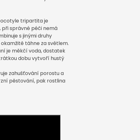
ocotyle tripartita je
, při správné péči nemá
binuje s jinými druhy
ak okamžitě táhne za světlem.
ní je měkčí voda, dostatek
 krátkou dobu vytvoří hustý
ruje zahušťování porostu a
zní pěstování, pak rostlina