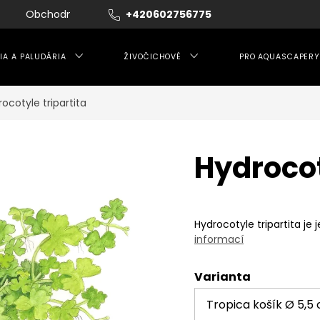
Obchodní podmínky
+420602756775
Moje objednávka
IA A PALUDÁRIA
ŽIVOČICHOVÉ
PRO AQUASCAPERY
ocotyle tripartita
Hydrocot
Hydrocotyle tripartita j
informací
Varianta