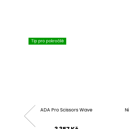
Tip pro pokročilé
ADA Pro Scissors Wave
N