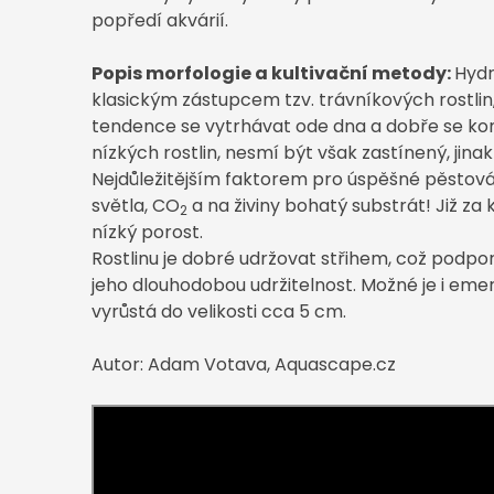
popředí akvárií.
Popis morfologie a kultivační metody:
Hydr
klasickým zástupcem tzv. trávníkových rostlin
tendence se vytrhávat ode dna a dobře se kom
nízkých rostlin, nesmí být však zastínený, jin
Nejdůležitějším faktorem pro úspěšné pěstová
světla, CO
a na živiny bohatý substrát! Již za
2
nízký porost.
Rostlinu je dobré udržovat střihem, což podpo
jeho dlouhodobou udržitelnost. Možné je i emer
vyrůstá do velikosti cca 5 cm.
Autor: Adam Votava, Aquascape.cz