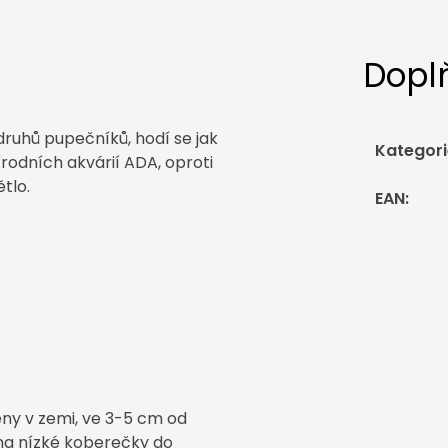
Dopl
druhů pupečníků, hodí se jak
Kategori
írodních akvárií ADA, oproti
tlo.
EAN
:
ěny v zemi, ve 3-5 cm od
 na nízké koberečky do