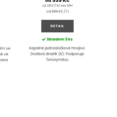
339 Kč
od
od 280,17 Kč bez DPH
Měrná
od 699 Kč / 1 l
cena:
DETAIL
Skladem
3 ks
Kapalné jednosložkové hnojivo.
Kapalné 
tím ve
Dodává draslík (K). Podporuje
životně 
né ve
fotosyntézu
uhliči
pera
vhodné 