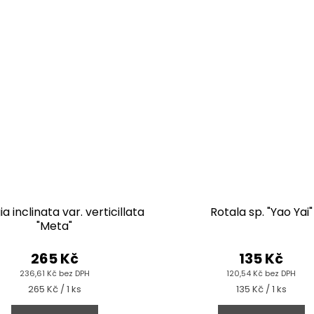
a inclinata var. verticillata
Rotala sp. "Yao Yai"
"Meta"
265 Kč
135 Kč
236,61 Kč bez DPH
120,54 Kč bez DPH
Měrná
Měrná
265 Kč / 1 ks
135 Kč / 1 ks
cena:
cena: