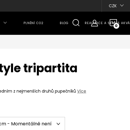
CZK
NÁKU
PLNĚNÍ CO2
BLOG
REALIZACE A SERVIS AKVÁ
KOŠÍ
yle tripartita
e jedním z nejmenších druhů pupečníků
Více