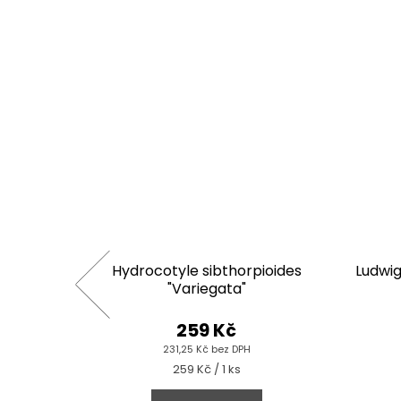
Pearl"
Hydrocotyle sibthorpioides
Ludwigi
"Variegata"
259 Kč
231,25 Kč bez DPH
Měrná
259 Kč / 1 ks
cena: