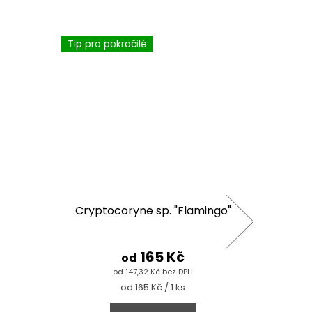
Tip pro pokročilé
Cryptocoryne sp. "Flamingo"
Pers
165 Kč
od
od 147,32 Kč bez DPH
Měrná
od 165 Kč / 1 ks
cena: