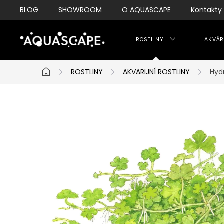
Přejít
BLOG
SHOWROOM
O AQUASCAPE
Kontakty
na
obsah
ROSTLINY
AKVÁR
ROSTLINY
AKVARIJNÍ ROSTLINY
Hydr
Domů