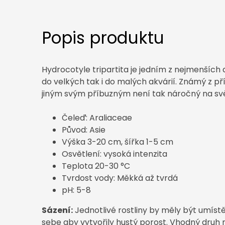
Popis produktu
Hydrocotyle tripartita je jedním z nejmenších 
do velkých tak i do malých akvárií. Známý z př
jiným svým příbuzným není tak náročný na svě
Čeleď: Araliaceae
Původ: Asie
Výška 3-20 cm, šířka 1-5 cm
Osvětlení: vysoká intenzita
Teplota 20-30 °C
Tvrdost vody: Měkká až tvrdá
pH: 5-8
Sázení:
Jednotlivé rostliny by měly být umíst
sebe aby vytvořily hustý porost. Vhodný druh