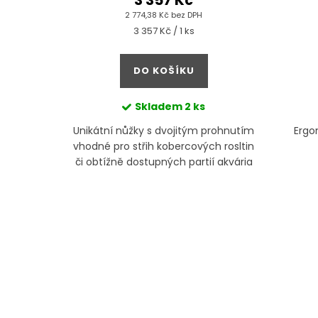
3 357 Kč
2 774,38 Kč bez DPH
Měrná
3 357 Kč / 1 ks
cena:
DO KOŠÍKU
Skladem
2 ks
í draslík
Unikátní nůžky s dvojitým prohnutím
Ergo
vhodné pro střih kobercových rosltin
či obtížně dostupných partií akvária