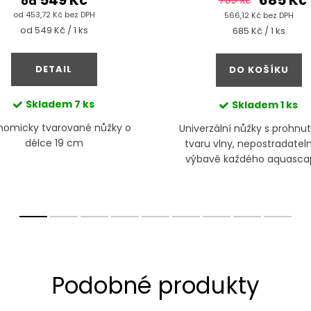
549 Kč
685 Kč
od
769 Kč
od 453,72 Kč bez DPH
566,12 Kč bez DPH
Měrná
od 549 Kč / 1 ks
Měrná
685 Kč / 1 ks
cena:
cena:
DETAIL
DO KOŠÍKU
Skladem
7 ks
Skladem
1 ks
nomicky tvarované nůžky o
Univerzální nůžky s prohnu
délce 19 cm
tvaru vlny, nepostradatel
výbavě každého aquasca