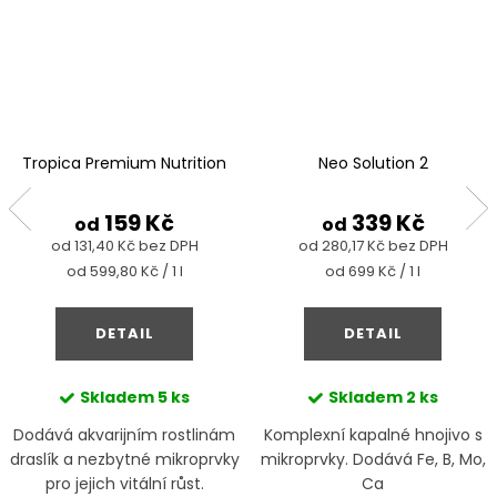
Tropica Premium Nutrition
Neo Solution 2
159 Kč
339 Kč
od
od
od 131,40 Kč bez DPH
od 280,17 Kč bez DPH
Měrná
Měrná
od 599,80 Kč / 1 l
od 699 Kč / 1 l
cena:
cena:
DETAIL
DETAIL
Skladem
5 ks
Skladem
2 ks
Dodává akvarijním rostlinám
Komplexní kapalné hnojivo s
draslík a nezbytné mikroprvky
mikroprvky. Dodává Fe, B, Mo,
pro jejich vitální růst.
Ca