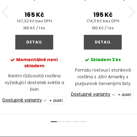
165 Kč
195 Kč
147,32 Kč bez DPH
174,11 Kč bez DPH
Měrná
Měrná
165 Kč / 1 ks
195 Kč / 1 ks
cena:
cena:
DETAIL
DETAIL
Momentálně není
Skladem
3 ks
skladem
Pomalu rostoucí stonková
Raritní růžicovitá rostlina
rostlina z Jižní Ameriky s
vyžadující dostatek světla a
purpurově červenými listy
živin
Dostupné varianty
+ další
Dostupné varianty
+ další