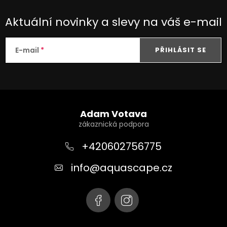
Aktuální novinky a slevy na váš e-mail
E-mail
PŘIHLÁSIT SE
Z
á
Adam Votava
p
a
+420602756775
t
info
@
aquascape.cz
í