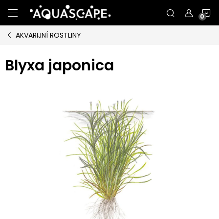
Přejít
N
na
obsah
AKVARIJNÍ ROSTLINY
K
Blyxa japonica