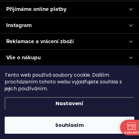
Přijímáme online platby
Instagram
Reklamace a vrácení zboží
Vše o nákupu
Informace pro Vás
Tento web používá soubory cookie. Dalším
procházením tohoto webu vyjadřujete souhlas s
jejich používáním.
Realizace a servis akvárií ↗
Plnění CO2
Showroom
Nastavení
Copyright 2026
Aquascape.cz
. Všechna práva vyhrazena.
Souhlasím
Vytvořil Shoptet
Zobrazit