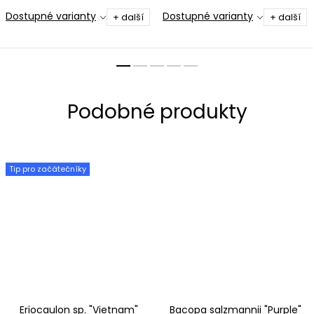
Komplexní kapalné hnojivo s
Dostupné varianty
Dostupné varianty
+ další
+ další
praktickým dávkováním.
Tip pro začátečníky
Eriocaulon sp. "Vietnam"
Bacopa salzmannii "Purple"