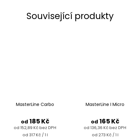
Související produkty
MasterLine Carbo
MasterLine I Micro
185 Kč
165 Kč
od
od
od 152,89 Kč bez DPH
od 136,36 Kč bez DPH
Měrná
Měrná
od 317 Kč / 1 l
od 273 Kč / 1 l