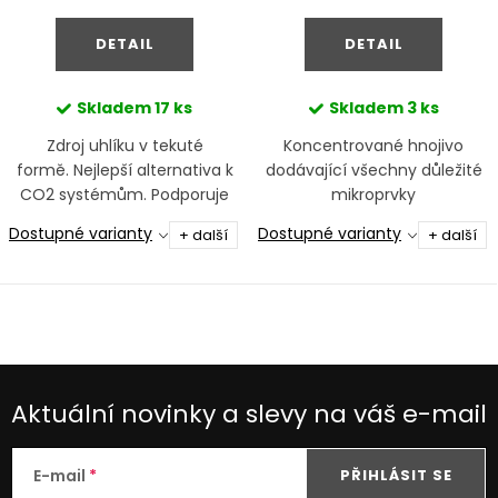
cena:
cena:
DETAIL
DETAIL
Skladem
17 ks
Skladem
3 ks
Zdroj uhlíku v tekuté
Koncentrované hnojivo
formě. Nejlepší alternativa k
dodávající všechny důležité
CO2 systémům. Podporuje
mikroprvky
zdravý růst rostlin a
Dostupné varianty
Dostupné varianty
+ další
+ další
podstatný úbytek řas.
Aktuální novinky a slevy na váš e-mail
E-mail
PŘIHLÁSIT SE