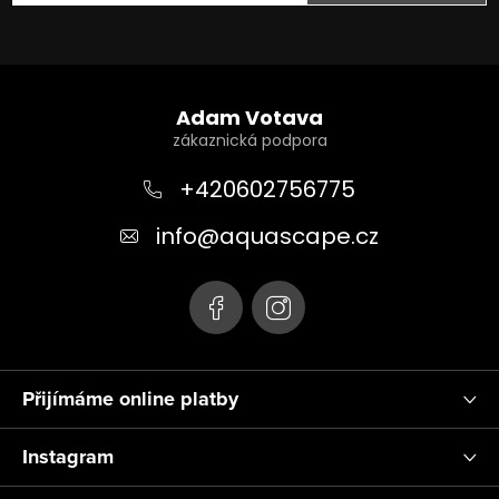
Z
á
Adam Votava
p
a
+420602756775
t
info
@
aquascape.cz
í
Přijímáme online platby
Instagram