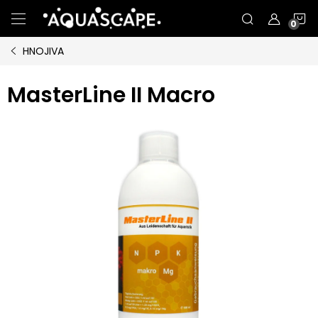
Přejít
N
na
obsah
HNOJIVA
K
MasterLine II Macro