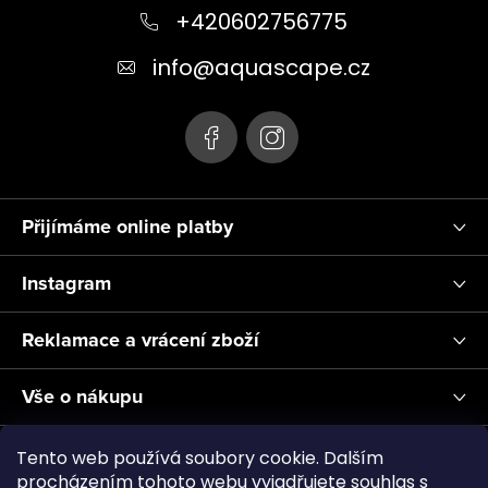
a
+420602756775
t
info
@
aquascape.cz
í
Přijímáme online platby
Instagram
Reklamace a vrácení zboží
Vše o nákupu
Informace pro Vás
Tento web používá soubory cookie. Dalším
procházením tohoto webu vyjadřujete souhlas s