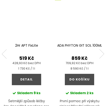
2Hr APT FixLite
ADA PHYTON GIT SOL 100ML
519 Kč
859 Kč
428,93 Kč bez DPH
709,92 Kč bez DPH
Měrná
Měrná
1 730 Kč / 1 l
8 590 Kč / 1 l
cena:
cena:
DETAIL
DO KOŠÍKU
Skladem
9 ks
Skladem
2 ks
Šetrnější způsob léčby
První pomoc při výskytu