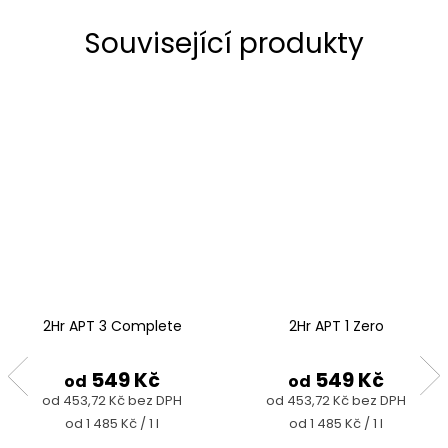
Související produkty
2Hr APT 3 Complete
2Hr APT 1 Zero
549 Kč
549 Kč
od
od
od 453,72 Kč bez DPH
od 453,72 Kč bez DPH
Měrná
Měrná
od 1 485 Kč / 1 l
od 1 485 Kč / 1 l
cena:
cena: