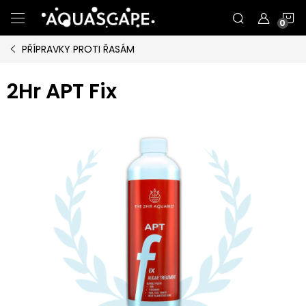
Přejít
N
na
obsah
PŘÍPRAVKY PROTI ŘASÁM
K
2Hr APT Fix