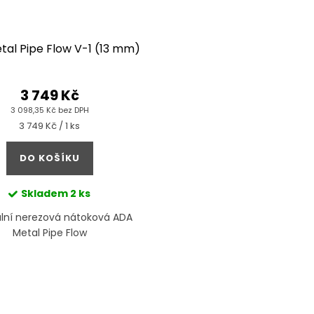
al Pipe Flow V-1 (13 mm)
3 749 Kč
3 098,35 Kč bez DPH
Měrná
3 749 Kč / 1 ks
cena:
DO KOŠÍKU
Skladem
2 ks
ální nerezová nátoková ADA
Metal Pipe Flow