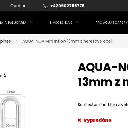
Obchodní podmínky
+420602756775
Moje objednávka
IA A PALUDÁRIA
ŽIVOČICHOVÉ
PRO AQUASCAPERY
y pipes
AQUA-NOA Mini Inflow 13mm z nerezové oceli
AQUA-NO
13mm z n
Sání externího filtru z ve
Vyprodáno