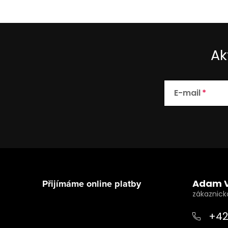
Ak
E-mail
Z
á
Přijímáme online platby
Adam 
p
a
+42