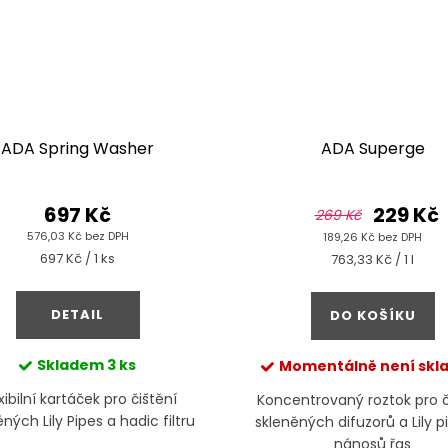
ADA Spring Washer
ADA Superge
697 Kč
229 Kč
269 Kč
576,03 Kč bez DPH
189,26 Kč bez DPH
Měrná
697 Kč / 1 ks
Měrná
763,33 Kč / 1 l
cena:
cena:
DETAIL
DO KOŠÍKU
Skladem
3 ks
Momentálně není sk
xibilní kartáček pro čištění
Koncentrovaný roztok pro č
ných Lily Pipes a hadic filtru
skleněných difuzorů a Lily p
nánosů řas