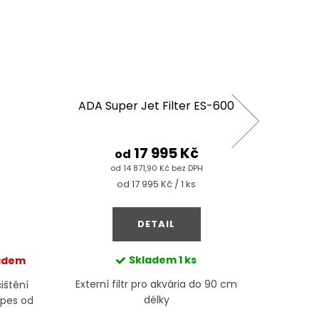
ADA Super Jet Filter ES-600
ADA S
17 995 Kč
od
od 14 871,90 Kč bez DPH
Měrná
od 17 995 Kč / 1 ks
cena:
DETAIL
Skladem
1 ks
Mom
ladem
Externí filtr pro akvária do 90 cm
Externí
ištění
délky
ipes od