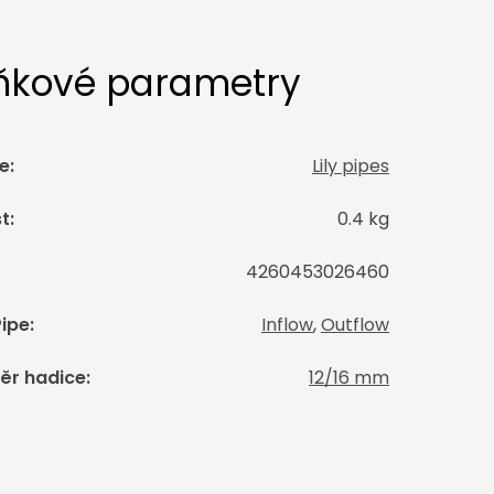
ňkové parametry
e
:
Lily pipes
t
:
0.4 kg
4260453026460
Pipe
:
Inflow
,
Outflow
ěr hadice
:
12/16 mm