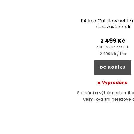
EA In a Out flow set 1
nerezové oceli
2 499 Kč
2 065,29 Kč bez DPH
Měrná
2 499 Kč / 1 ks
cena:
DO KOŠÍKU
Vyprodáno
Set sání a výtoku externího 
velmi kvalitní nerezové o