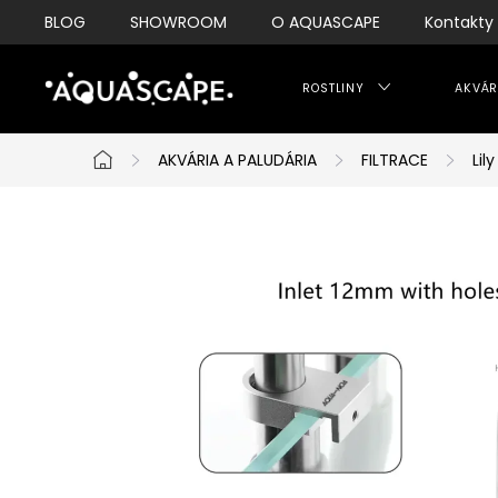
Přejít
BLOG
SHOWROOM
O AQUASCAPE
Kontakty
na
obsah
ROSTLINY
AKVÁR
AKVÁRIA A PALUDÁRIA
FILTRACE
Lil
Domů