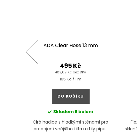
/16mm
ADA Clear Hose 13 mm
495 Kč
409,09 Kč bez DPH
Měrná
165 Kč / 1 m
cena:
DO KOŠÍKU
 m
Skladem
5 balení
ěnami pro
Čirá hadice s hladkými stěnami pro
Fle
ily pipes
propojení vnějšího filtru a Lily pipes
skleně