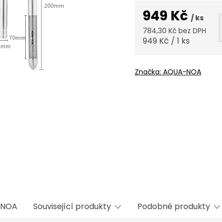
949 Kč
/ ks
784,30 Kč bez DPH
Měrná
949 Kč / 1 ks
cena:
Značka:
AQUA-NOA
NOA
Související produkty
Podobné produkty