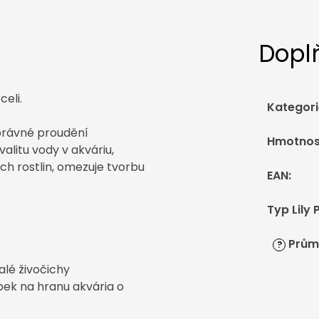
Dopl
celi.
Kategori
 správné proudění
Hmotnos
kvalitu vody v akváriu,
ch rostlin, omezuje tvorbu
EAN
:
Typ Lily 
Prům
?
lé živočichy
bek na hranu akvária o