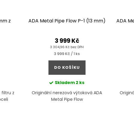
7mm z
ADA Metal Pipe Flow P-1 (13 mm)
ADA Met
3 999 Kč
3 304,96 Kč bez DPH
Měrná
3 999 Kč / 1 ks
cena:
DO KOŠÍKU
Skladem
2 ks
filtru z
Originální nerezová výtoková ADA
Origin
celi
Metal Pipe Flow