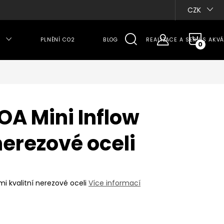
CZK
NÁKU
PLNĚNÍ CO2
BLOG
REALIZACE A SERVIS AKVÁ
KOŠÍ
A Mini Inflow
erezové oceli
lmi kvalitní nerezové oceli
Více informací