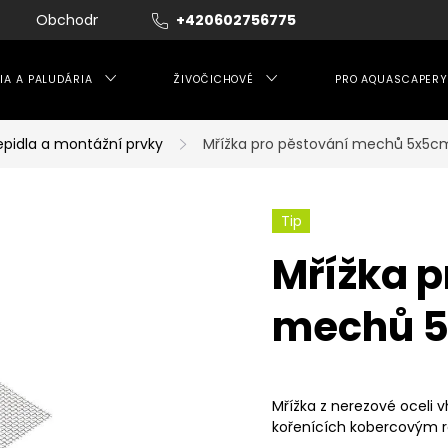
Obchodní podmínky
+420602756775
Moje objednávka
IA A PALUDÁRIA
ŽIVOČICHOVÉ
PRO AQUASCAPERY
epidla a montážní prvky
Mřížka pro pěstování mechů 5x5c
Tip
Mřížka p
mechů 
Mřížka z nerezové oceli 
kořenících kobercovým ro