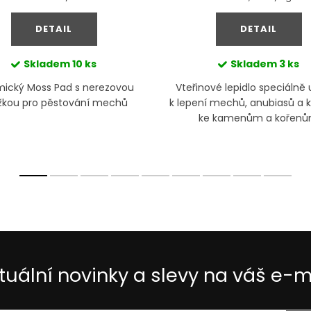
cena:
cena:
DETAIL
DETAIL
Skladem
10 ks
Skladem
3 ks
mický Moss Pad s nerezovou
Vteřinové lepidlo speciálně
žkou pro pěstování mechů
k lepení mechů, anubiasů a 
ke kamenům a kořen
tuální novinky a slevy na váš e-m