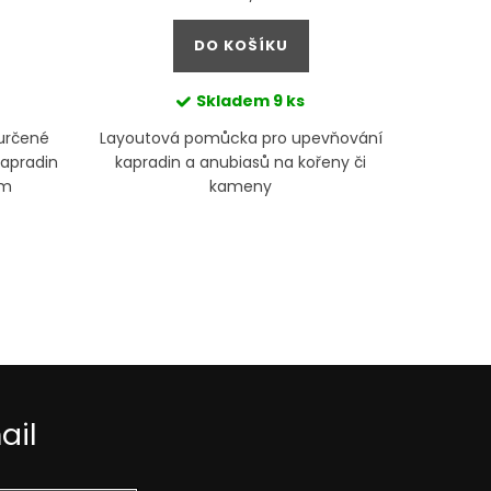
cena:
DO KOŠÍKU
Skladem
9 ks
 určené
Layoutová pomůcka pro upevňování
Lepidlo 
kapradin
kapradin a anubiasů na kořeny či
m
ům
kameny
sl
ail