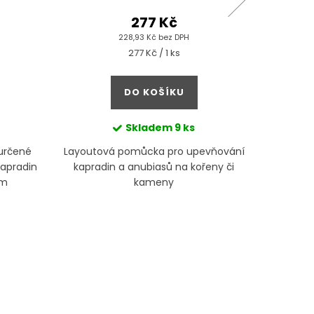
277 Kč
228,93 Kč bez DPH
Měrná
277 Kč / 1 ks
cena:
DO KOŠÍKU
Skladem
9 ks
 určené
Layoutová pomůcka pro upevňování
Malé k
kapradin
kapradin a anubiasů na kořeny či
tvrdého
ům
kameny