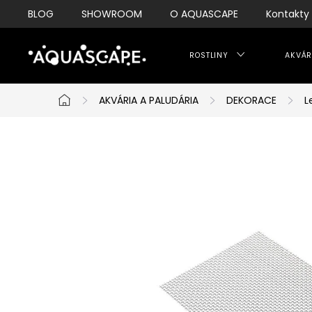
Přejít
BLOG
SHOWROOM
O AQUASCAPE
Kontakty
na
obsah
ROSTLINY
AKVÁR
AKVÁRIA A PALUDÁRIA
DEKORACE
L
Domů