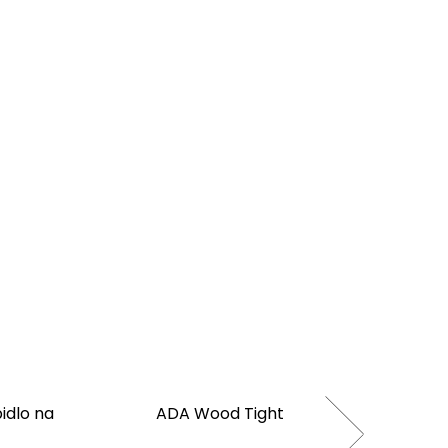
idlo na
ADA Wood Tight
ADA 