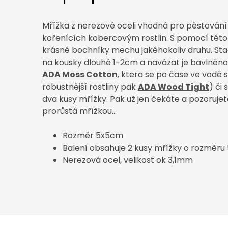
Mřížka z nerezové oceli vhodná pro pěstování 
kořenících kobercovým rostlin. S pomocí tét
krásné bochníky mechu jakéhokoliv druhu. St
na kousky dlouhé 1-2cm a navázat je bavlněn
ADA Moss Cotton
, ktera se po čase ve vodě 
robustnější rostliny pak
ADA Wood Tight
) či
dva kusy mřížky. Pak už jen čekáte a pozoruje
prorůstá mřížkou...
Rozměr 5x5cm
Balení obsahuje 2 kusy mřížky o rozměr
Nerezová ocel, velikost ok 3,1mm