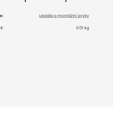
e
:
Lepidla a montážní prvky
t
:
0.01 kg