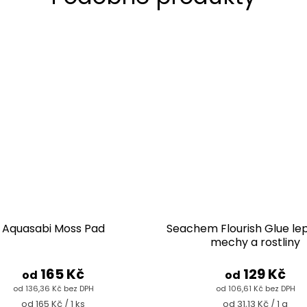
Aquasabi Moss Pad
Seachem Flourish Glue lep
mechy a rostliny
165 Kč
129 Kč
od
od
od 136,36 Kč bez DPH
od 106,61 Kč bez DPH
Měrná
Měrná
od 165 Kč / 1 ks
od 31,13 Kč / 1 g