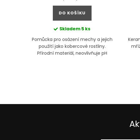
cena:
DO KOŠÍKU
Skladem
5 ks
určená pro
Pomůcka pro osázení mechy a jejich
Kera
na kameny
použití jako kobercové rostliny.
mří
Přírodní materiál, neovlivňuje pH
vody, zaoblené hrany.
Ak