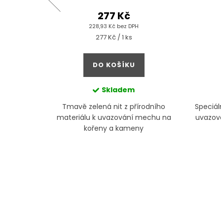
277 Kč
228,93 Kč bez DPH
Měrná
277 Kč / 1 ks
cena:
DO KOŠÍKU
kg
Skladem
va s
Tmavě zelená nit z přírodního
Speciál
urou
materiálu k uvazování mechu na
uvazová
kořeny a kameny