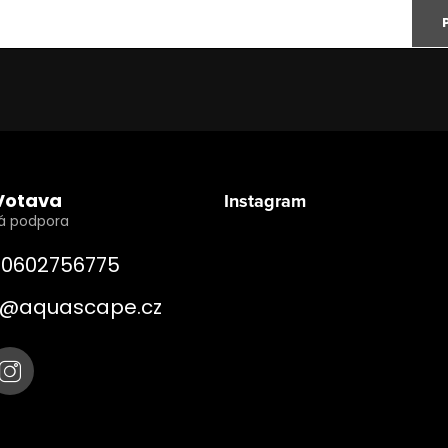
Votava
Instagram
0602756775
@
aquascape.cz