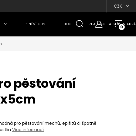
CZK
NÁKU
PLNĚNÍ CO2
BLOG
REALIZACE A SERVIS AKVÁ
KOŠÍ
m
ro pěstování
5x5cm
vhodná pro pěstování mechů, epifitů či špatně
stlin
Více informací