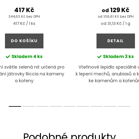
417 Kč
129 Kč
od
344,63 Kč bez DPH
od 106,61 Kč bez DPH
Měrná
Měrná
417 Kč / 1 ks
od 31,13 Kč / 1 g
cena:
cena:
DO KOŠÍKU
DETAIL
Skladem
4 ks
Skladem
3 ks
ní světle zelená nit určená pro
Vteřinové lepidlo speciálně
ní játrovky Riccia na kameny
k lepení mechů, anubiasů a 
a kořeny
ke kamenům a kořen