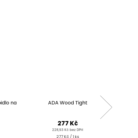
idlo na
ADA Wood Tight
Sea
277 Kč
228,93 Kč bez DPH
Měrná
277 Kč / 1 ks