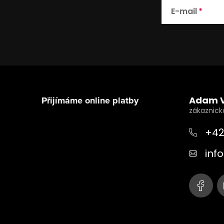
E-mail
Z
á
Přijímáme online platby
Adam 
p
a
+42
t
info
í