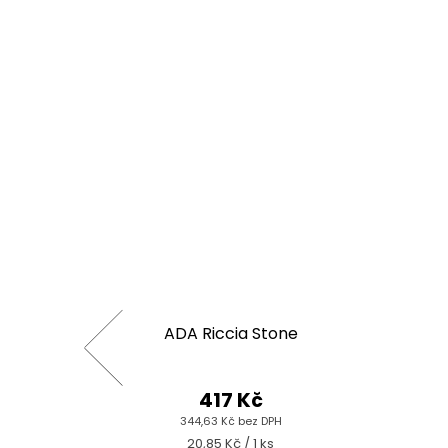
ADA Riccia Stone
417 Kč
344,63 Kč bez DPH
Měrná
20,85 Kč / 1 ks