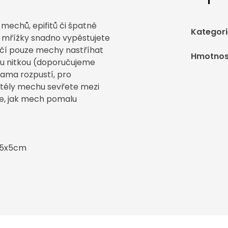
mechů, epifitů či špatně
Kategori
o mřížky snadno vypěstujete
ačí pouze mechy nastříhat
Hmotnos
ou nitkou (doporučujeme
sama rozpustí, pro
 stély mechu sevřete mezi
te, jak mech pomalu
u 5x5cm