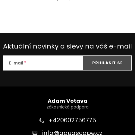
Aktuální novinky a slevy na váš e-mail
E-mail
PŘIHLÁSIT SE
Z
á
Adam Votava
p
a
+420602756775
t
info
@
aquascape.cz