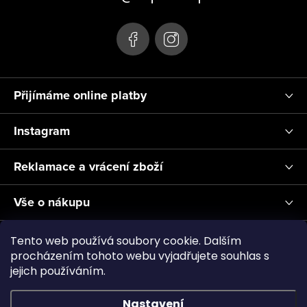
í
Přijímáme online platby
Instagram
Reklamace a vrácení zboží
Vše o nákupu
Informace pro Vás
Tento web používá soubory cookie. Dalším
procházením tohoto webu vyjadřujete souhlas s
jejich používáním.
Realizace a servis akvárií ↗
Plnění CO2
Showroom
Nastavení