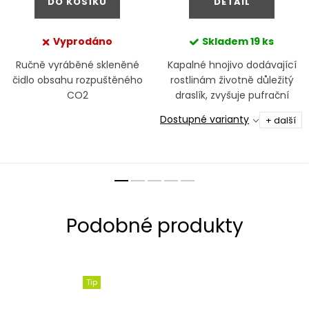
DO KOŠÍKU
DETAIL
Vyprodáno
Skladem
19 ks
Ručně vyráběné skleněné
Kapalné hnojivo dodávající
čidlo obsahu rozpuštěného
rostlinám životně důležitý
CO2
draslík, zvyšuje pufrační
kapacitu vody a stabilizuje
Dostupné varianty
+ další
tím tak pH vody v akváriu
Tip