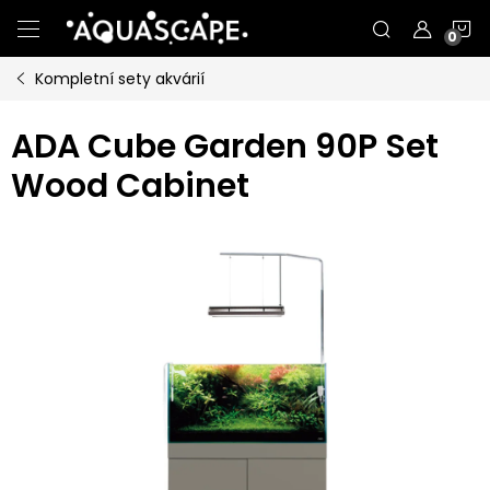
Přejít
N
na
obsah
Kompletní sety akvárií
K
ADA Cube Garden 90P Set
Wood Cabinet