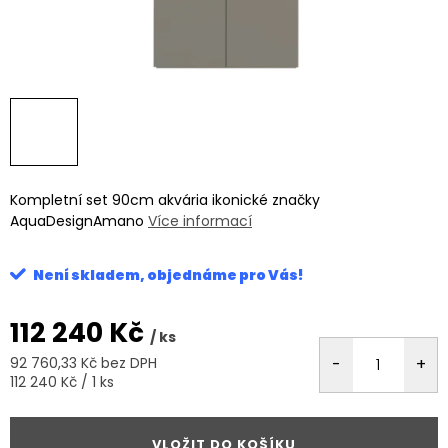
Kompletní set 90cm akvária ikonické značky
AquaDesignAmano
Více informací
Není skladem, objednáme pro Vás!
112 240 Kč
/ ks
92 760,33 Kč bez DPH
Měrná
112 240 Kč / 1 ks
cena:
VLOŽIT DO KOŠÍKU