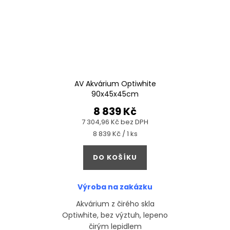
AV Akvárium Optiwhite
90x45x45cm
8 839 Kč
7 304,96 Kč bez DPH
Měrná
8 839 Kč / 1 ks
cena:
DO KOŠÍKU
Výroba na zakázku
Akvárium z čirého skla
Optiwhite, bez výztuh, lepeno
čirým lepidlem