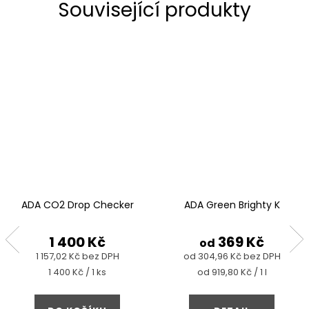
Související produkty
ADA CO2 Drop Checker
ADA Green Brighty K
1 400 Kč
369 Kč
od
1 157,02 Kč bez DPH
od 304,96 Kč bez DPH
Měrná
Měrná
1 400 Kč / 1 ks
od 919,80 Kč / 1 l
cena:
cena: