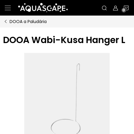
Přejít
N
na
obsah
DOOA a Paludária
K
DOOA Wabi-Kusa Hanger L