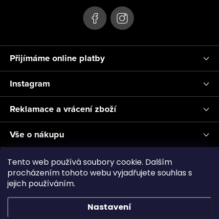
Přijímáme online platby
Instagram
Reklamace a vrácení zboží
Vše o nákupu
Informace pro Vás
Tento web používá soubory cookie. Dalším
procházením tohoto webu vyjadřujete souhlas s
jejich používáním.
Realizace a servis akvárií ↗
Plnění CO2
Showroom
Nastavení