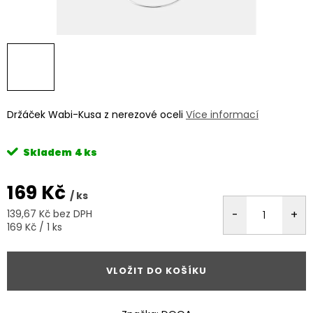
Držáček Wabi-Kusa z nerezové oceli
Více informací
Skladem
4 ks
169 Kč
/ ks
139,67 Kč bez DPH
Měrná
169 Kč / 1 ks
cena:
VLOŽIT DO KOŠÍKU