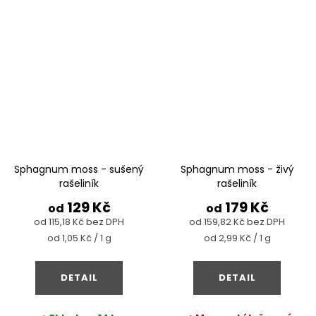
Sphagnum moss - sušený
Sphagnum moss - živý
rašeliník
rašeliník
129 Kč
179 Kč
od
od
od 115,18 Kč bez DPH
od 159,82 Kč bez DPH
Měrná
Měrná
od 1,05 Kč / 1 g
od 2,99 Kč / 1 g
cena:
cena:
DETAIL
DETAIL