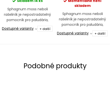
Skladem
14 ks
Momentálně není
skladem
Sphagnum moss neboli
Sphagnum moss neboli
rašeliník je nepostradatelný
rašeliník je nepostradatelný
pomocník pro paludária,
pomocník pro paludária,
uzavřené ekosystémy,
Dostupné varianty
+ další
uzavřené ekosystémy,
tropické rostliny a orchideje
Dostupné varianty
+ další
tropické rostliny a orchideje