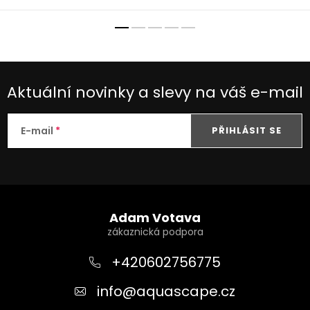
Aktuální novinky a slevy na váš e-mail
E-mail
PŘIHLÁSIT SE
Z
á
Adam Votava
p
a
+420602756775
t
info
@
aquascape.cz
í