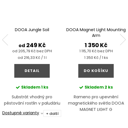
DOOA Jungle Soil
DOOA Magnet Light Mounting
Arm
249 Kč
1 350 Kč
od
od 205,79 Kč bez DPH
1 115,70 Kč bez DPH
Měrná
Měrná
od 216,33 Kč / 1 l
1 350 Kč / 1 ks
cena:
cena:
DETAIL
DO KOŠÍKU
Skladem
1 ks
Skladem
2 ks
Substrát vhodný pro
Rameno pro upevnění
pěstování rostlin v paludáriu
magnetického světla DOOA
MAGNET LIGHT G
Dostupné varianty
+ další