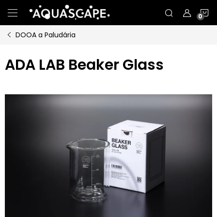
Přejít
N
na
obsah
DOOA a Paludária
K
ADA LAB Beaker Glass