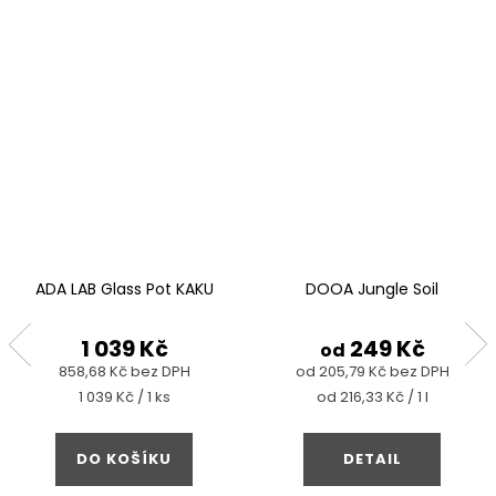
ADA LAB Glass Pot KAKU
DOOA Jungle Soil
1 039 Kč
249 Kč
od
858,68 Kč bez DPH
od 205,79 Kč bez DPH
Měrná
Měrná
1 039 Kč / 1 ks
od 216,33 Kč / 1 l
cena:
cena:
DO KOŠÍKU
DETAIL