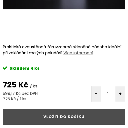
Praktická dvoustěnná žáruvzdorná skleněná nádoba ideální
při zakládání malých paludárií
Více informací
Skladem
4 ks
725 Kč
/ ks
599,17 Kč bez DPH
Měrná
725 Kč / 1 ks
cena:
VLOŽIT DO KOŠÍKU