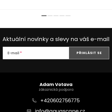
malá paludária.
mikrosvět.
Aktuální novinky a slevy na váš e-mail
E-mail
PŘIHLÁSIT SE
Z
á
Adam Votava
p
a
+420602756775
t
info
@
aquascape.cz