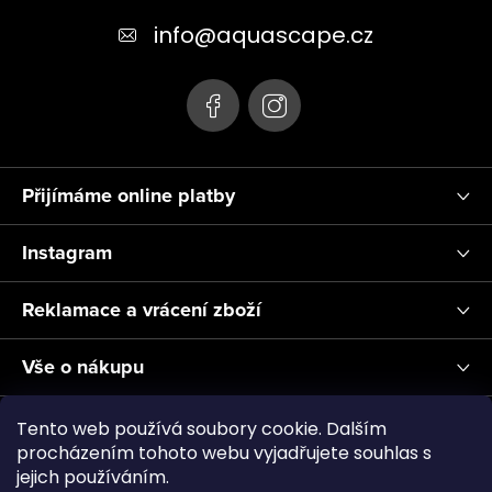
t
info
@
aquascape.cz
í
Přijímáme online platby
Instagram
Reklamace a vrácení zboží
Vše o nákupu
Informace pro Vás
Tento web používá soubory cookie. Dalším
procházením tohoto webu vyjadřujete souhlas s
jejich používáním.