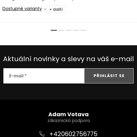
30/45 cm.
hodnoty pro malá akvária
Dostupné varianty
+ další
Aktuální novinky a slevy na váš e-mail
E-mail
PŘIHLÁSIT SE
Z
á
Adam Votava
p
a
+420602756775