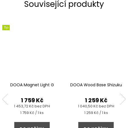
Související produkty
Tip
DOOA Magnet Light G
DOOA Wood Base Shizuku
1 759 Kč
1 259 Kč
1 453,72 Kč bez DPH
1 040,50 Kč bez DPH
Měrná
Měrná
1 759 Kč / 1 ks
1 259 Kč / 1 ks
cena:
cena: