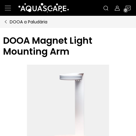
Přejít
N
na
obsah
DOOA a Paludária
K
DOOA Magnet Light
Mounting Arm