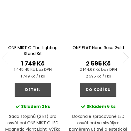
ONF MIST O The Lighting
ONF FLAT Nano Rose Gold
Stand Kit
1 749 Kč
2 595 Kč
1 445,45 Kč bez DPH
2 144,63 Kč bez DPH
Měrná
Měrná
1 749 Kč / 1 ks
2 595 Kč / 1 ks
cena:
cena:
DETAIL
DO KOŠÍKU
Skladem
2 ks
Skladem
6 ks
Sada stojanů (2 ks) pro
Dokonale zpracované LED
osvětlení ONF MIST O LED
osvětlení se skvělým
Magnetic Plant Light. Výška
poměrem užitné a estetické