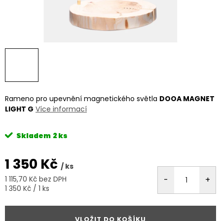
Rameno pro upevnění magnetického světla
DOOA MAGNET
LIGHT G
Více informací
Skladem
2 ks
1 350 Kč
/ ks
1 115,70 Kč bez DPH
Měrná
1 350 Kč / 1 ks
cena:
VLOŽIT DO KOŠÍKU