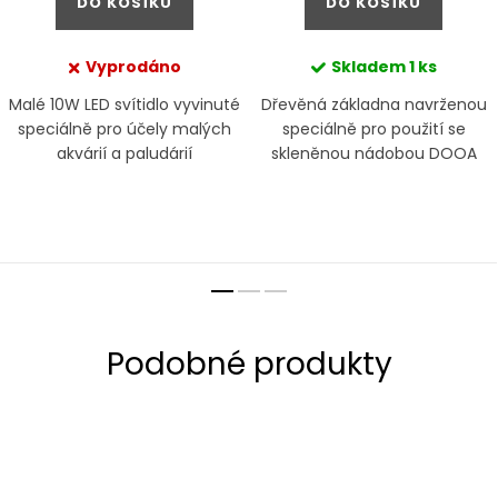
DO KOŠÍKU
DO KOŠÍKU
Vyprodáno
Skladem
1 ks
Malé 10W LED svítidlo vyvinuté
Dřevěná základna navrženou
speciálně pro účely malých
speciálně pro použití se
akvárií a paludárií
skleněnou nádobou DOOA
Glass Pot Shizuku