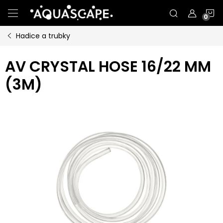
Přejít
N
na
obsah
Hadice a trubky
K
AV CRYSTAL HOSE 16/22 MM
(3M)