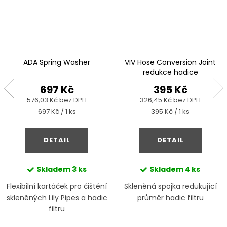
ADA Spring Washer
VIV Hose Conversion Joint
redukce hadice
697 Kč
395 Kč
576,03 Kč bez DPH
326,45 Kč bez DPH
Měrná
Měrná
697 Kč / 1 ks
395 Kč / 1 ks
cena:
cena:
DETAIL
DETAIL
Skladem
3 ks
Skladem
4 ks
Flexibilní kartáček pro čištění
Skleněná spojka redukující
skleněných Lily Pipes a hadic
průměr hadic filtru
filtru