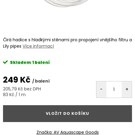
Čirá hadice s hladkými stěnami pro propojení vnějšího filtru a
Lily pipes
Více informací
Skladem
1 balení
249 Kč
/ balení
205,79 Kč bez DPH
Měrná
83 Kč / 1 m
cena:
VLOŽIT DO KOŠÍKU
Značka:
AV Aquascape Goods