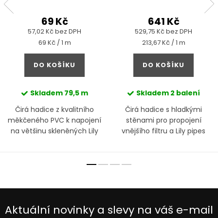
69 Kč
641 Kč
57,02 Kč bez DPH
529,75 Kč bez DPH
Měrná
Měrná
69 Kč / 1 m
213,67 Kč / 1 m
cena:
cena:
DO KOŠÍKU
DO KOŠÍKU
Skladem
79,5 m
Skladem
2 balení
Čirá hadice z kvalitního
Čirá hadice s hladkými
měkčeného PVC k napojení
stěnami pro propojení
na většinu skleněných Lily
vnějšího filtru a Lily pipes
Pipes, externích filtrů či jen
pro pravidelnou výměnu
vody
Aktuální novinky a slevy na váš e-mail