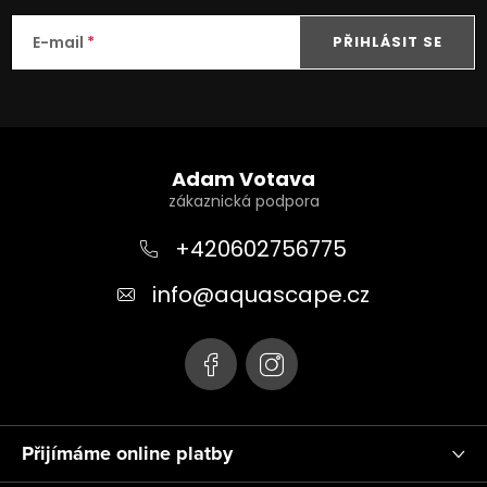
E-mail
PŘIHLÁSIT SE
Z
á
Adam Votava
p
a
+420602756775
t
info
@
aquascape.cz
í
Přijímáme online platby