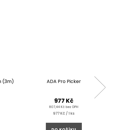
Tip pro 
m (3m)
ADA Pro Picker
977 Kč
807,44 Kč bez DPH
Měrná
977 Kč / 1 ks
cena:
DO KOŠÍKU