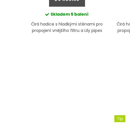
Skladem
5 balení
slušenství
Čirá hadice s hladkými stěnami pro
Čirá h
ií. Druhá
propojení vnějšího filtru a Lily pipes
propoj
Tip