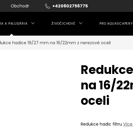
Obchodní podmínky
+420602756775
Moje objednávka
IA A PALUDÁRIA
ŽIVOČICHOVÉ
PRO AQUASCAPERY
dukce hadice 19/27 mm na 16/22mm z nerezové oceli
Redukce
na 16/2
oceli
Redukce hadic filtru
Více