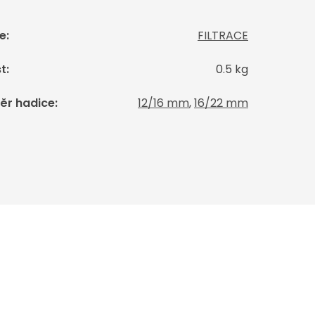
e
:
FILTRACE
t
:
0.5 kg
ěr hadice
:
12/16 mm
,
16/22 mm