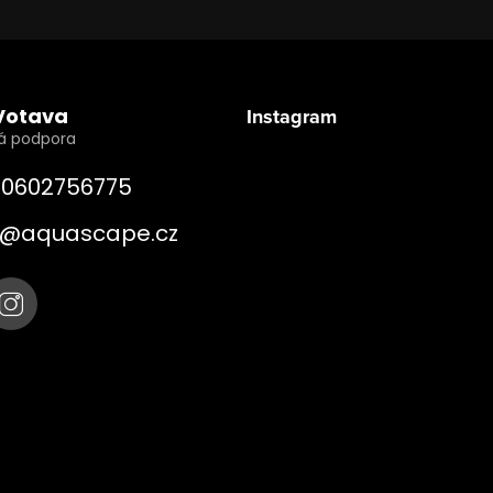
Votava
Instagram
0602756775
@
aquascape.cz