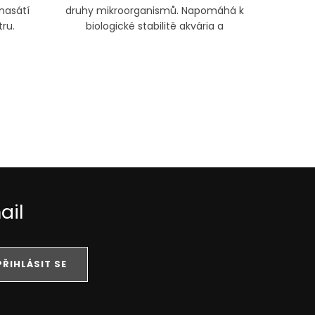
nasátí
druhy mikroorganismů. Napomáhá k
velm
ru.
biologické stabilitě akvária a
podporuje koloběh živin.
ail
PŘIHLÁSIT SE