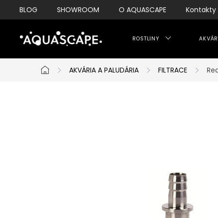
Přejít
BLOG
SHOWROOM
O AQUASCAPE
Kontakty
na
obsah
ROSTLINY
AKVÁR
AKVÁRIA A PALUDÁRIA
FILTRACE
Re
Domů