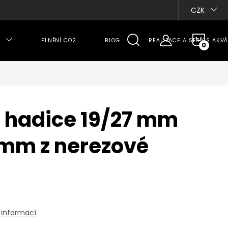
CZK
NÁKU
PLNĚNÍ CO2
BLOG
REALIZACE A SERVIS AKVÁ
KOŠÍ
 hadice 19/27 mm
2mm z nerezové
 informací