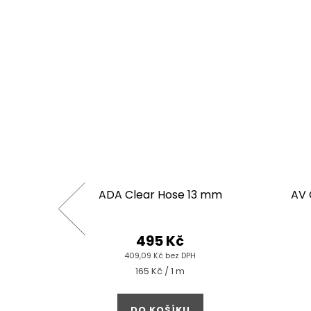
II
ADA Clear Hose 13 mm
AV 
495 Kč
409,09 Kč bez DPH
Měrná
165 Kč / 1 m
cena:
DO KOŠÍKU