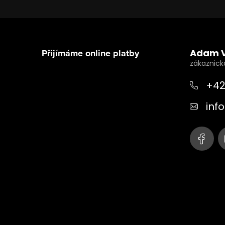
Z
á
Přijímáme online platby
Adam 
p
a
+42
t
info
í