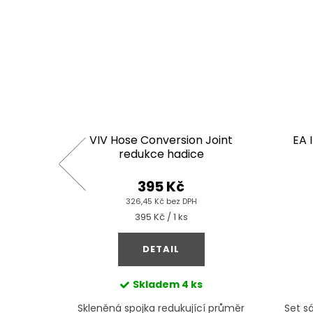
50 (2273)
VIV Hose Conversion Joint
EA 
redukce hadice
395 Kč
326,45 Kč bez DPH
Měrná
395 Kč / 1 ks
cena:
DETAIL
adem, po
Skladem
4 ks
dníme do
Skleněná spojka redukující průměr
Set sá