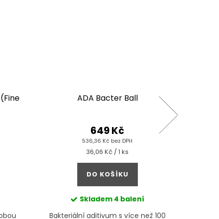
(Fine
ADA Bacter Ball
EA In
649 Kč
536,36 Kč bez DPH
Měrná
36,06 Kč / 1 ks
cena:
DO KOŠÍKU
Skladem
4 balení
 obou
Bakteriální aditivum s více než 100
Set sán