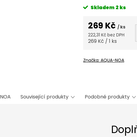
Skladem
2 ks
269 Kč
/ ks
222,31 Kč bez DPH
Měrná
269 Kč / 1 ks
cena:
Značka:
AQUA-NOA
NOA
Související produkty
Podobné produkty
Dopl