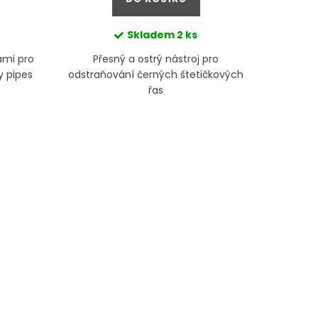
Skladem
2 ks
ami pro
Přesný a ostrý nástroj pro
Robustní
ly pipes
odstraňování černých štetičkových
údržbě 
řas
Tip