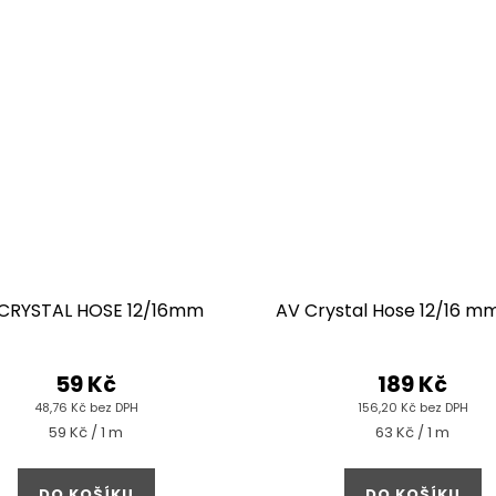
CRYSTAL HOSE 12/16mm
AV Crystal Hose 12/16 m
59 Kč
189 Kč
48,76 Kč bez DPH
156,20 Kč bez DPH
Měrná
Měrná
59 Kč / 1 m
63 Kč / 1 m
cena:
cena:
DO KOŠÍKU
DO KOŠÍKU