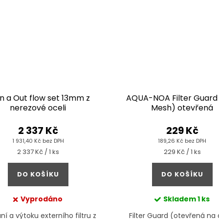
In a Out flow set 13mm z
AQUA-NOA Filter Guard 
nerezové oceli
Mesh) otevřená
2 337 Kč
229 Kč
1 931,40 Kč bez DPH
189,26 Kč bez DPH
Měrná
Měrná
2 337 Kč / 1 ks
229 Kč / 1 ks
cena:
cena:
DO KOŠÍKU
DO KOŠÍKU
Vyprodáno
Skladem
1 ks
ní a výtoku externího filtru z
Filter Guard (otevřená na