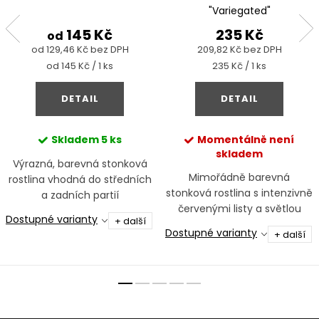
"Variegated"
145 Kč
235 Kč
od
od 129,46 Kč bez DPH
209,82 Kč bez DPH
Měrná
Měrná
od 145 Kč / 1 ks
235 Kč / 1 ks
cena:
cena:
DETAIL
DETAIL
Skladem
5 ks
Momentálně není
skladem
Výrazná, barevná stonková
Mimořádně barevná
rostlina vhodná do středních
stonková rostlina s intenzivně
a zadních partií
červenými listy a světlou
Dostupné varianty
+ další
žilnatinou, určená jako
Dostupné varianty
+ další
výrazný akcent do středu a
pozadí akvária.