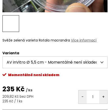
Svěže zelená varieta Rotala macrandra
Více informací
Varianta
Momentálně není skladem
235 Kč
/ ks
209,82 Kč bez DPH
Měrná
235 Kč / 1 ks
cena: