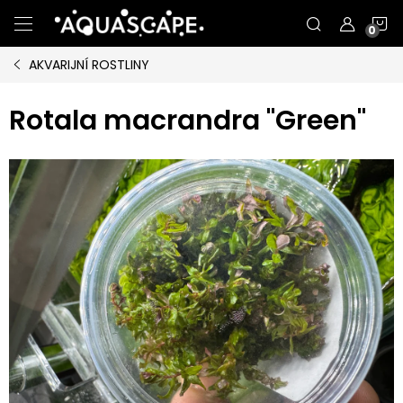
Přejít
N
na
obsah
AKVARIJNÍ ROSTLINY
K
Rotala macrandra "Green"