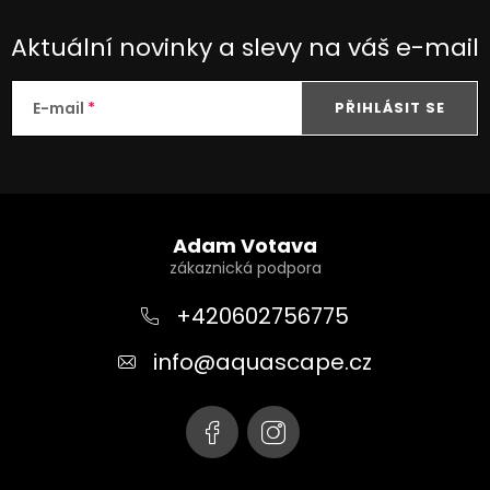
Aktuální novinky a slevy na váš e-mail
E-mail
PŘIHLÁSIT SE
Z
á
Adam Votava
p
a
+420602756775
t
info
@
aquascape.cz
í