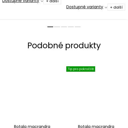
Dostupné varianty
+ další
uhličitanovou tvrdost a pH
Dostupné varianty
+ další
vody, vhodné pro
dlouhodobě udržovaná
akvária
Tip pro pokročilé
Rotala macrandra
Rotala macrandra