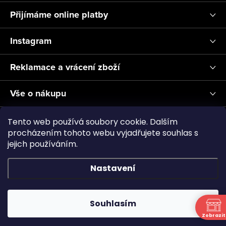
Přijímáme online platby
Instagram
Reklamace a vrácení zboží
Vše o nákupu
Informace pro Vás
Tento web používá soubory cookie. Dalším
procházením tohoto webu vyjadřujete souhlas s
jejich používáním.
Realizace a servis akvárií ↗
Plnění CO2
Showroom
Nastavení
Copyright 2026
Aquascape.cz
. Všechna práva vyhrazena.
Souhlasím
Vytvořil Shoptet
Zobrazit