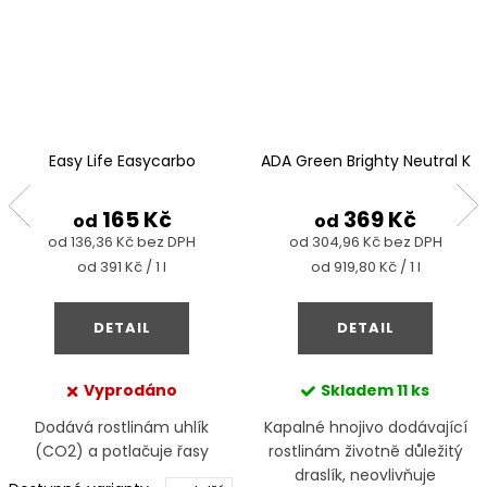
Easy Life Easycarbo
ADA Green Brighty Neutral K
165 Kč
369 Kč
od
od
od 136,36 Kč bez DPH
od 304,96 Kč bez DPH
Měrná
Měrná
od 391 Kč / 1 l
od 919,80 Kč / 1 l
cena:
cena:
DETAIL
DETAIL
Vyprodáno
Skladem
11 ks
Dodává rostlinám uhlík
Kapalné hnojivo dodávající
(CO2) a potlačuje řasy
rostlinám životně důležitý
draslík, neovlivňuje