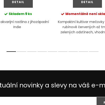
DETAIL
DETAIL
Skladem
9 ks
Momentálně není sk
kvarijní rostlina z jihozápadní
Kompaktní kultivar mečovky s
Indie
rubínově červených až t
zelených odstínech, vhodn
výrazný solitér do popředí či
akvária.
tuální novinky a slevy na váš e-m