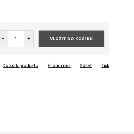
VLOŽIT DO KOŠÍKU
Dotaz k produktu
Hlídací pes
Sdílet
Tisk