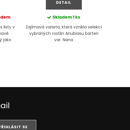
DETAIL
ladem
Skladem
1 ks
Mom
 listy v
Zajímavá varieta, která vznikla selekcí
mavě
vybraných rostlin Anubiasu barteri
ý jako
var. Nana
 středu
ail
PŘIHLÁSIT SE