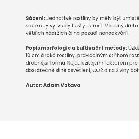
Sázení
:
Jednotlivé
rostliny
by měly být
umíst
sebe aby vytvořily hustý porost. Vhodný druh d
větších nádržích či na pozadí nanoakvárií.
Popis
morfologie
a
kultivační metody
:
Úzké 
10 cm široké rostliny, pravidelným střihem ros
drobnější formu.
Nejdůležitějším faktorem pro
dostatečně silné osvětlení, CO2 a na živiny bo
Autor: Adam Votava