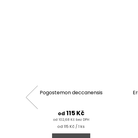
Kitty"
Pogostemon deccanensis
Er
115 Kč
od
od 102,68 Kč bez DPH
Měrná
od 115 Kč / 1 ks
cena: