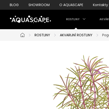
Přejít
BLOG
SHOWROOM
O AQUASCAPE
Kontakty
na
obsah
ROSTLINY
AKVÁR
ROSTLINY
AKVARIJNÍ ROSTLINY
Pog
Domů