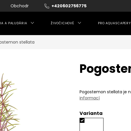
Obchodní podmínky
+420602756775
Moje objednávka
IA A PALUDÁRIA
ŽIVOČICHOVÉ
PRO AQUASCAPERY
ostemon stellata
Pogoste
Pogostemon stellata je n
informací
Varianta