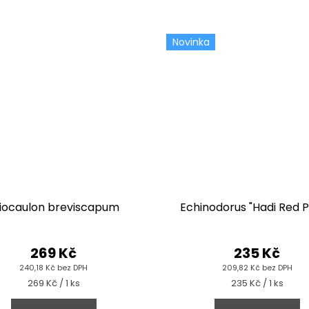
Novinka
iocaulon breviscapum
Echinodorus "Hadi Red P
269 Kč
235 Kč
240,18 Kč bez DPH
209,82 Kč bez DPH
Měrná
Měrná
269 Kč / 1 ks
235 Kč / 1 ks
cena:
cena: