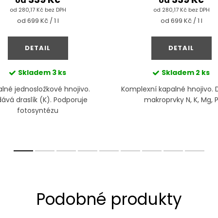
od
od
od 280,17 Kč bez DPH
od 280,17 Kč bez DPH
Měrná
Měrná
od 699 Kč / 1 l
od 699 Kč / 1 l
cena:
cena:
DETAIL
DETAIL
Skladem
3 ks
Skladem
2 ks
lné jednosložkové hnojivo.
Komplexní kapalné hnojivo.
ává draslík (K). Podporuje
makroprvky N, K, Mg, 
fotosyntézu