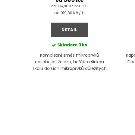
od
od 304,96 Kč bez DPH
Měrná
od 919,80 Kč / 1 l
cena:
DETAIL
Skladem
3 ks
 draslík a
Komplexní směs mikroprvků
Kapa
ch vitální
obsahující železo, hořčík a širikou
Dod
nojivo s
škálu dalších mikroprvků důležitých
ím.
pro správný vývoj nových listů a
pigmentu rostlin