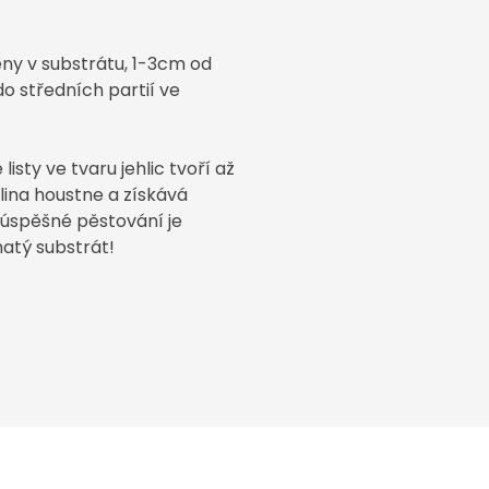
ěny
v substrátu,
1-3
cm od
o středních partií ve
listy ve tvaru jehlic tvoří až
tlina houstne a získává
 úspěšné pěstování je
hatý substrát!