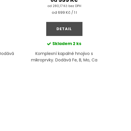
od
od 280,17 Kč bez DPH
Měrná
od 699 Kč / 1 l
cena:
DETAIL
Skladem
2 ks
 Dodává
Komplexní kapalné hnojivo s
Hnojivo
P
mikroprvky. Dodává Fe, B, Mo, Ca