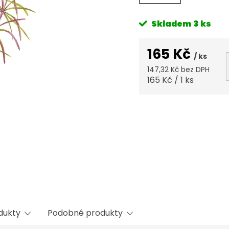
Skladem
3 ks
165 Kč
/ ks
147,32 Kč bez DPH
Měrná
165 Kč / 1 ks
cena:
odukty
Podobné produkty