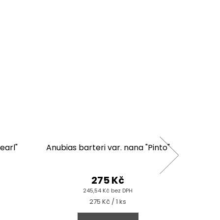
earl"
Anubias barteri var. nana "Pinto"
Anubias
275 Kč
245,54 Kč bez DPH
Měrná
275 Kč / 1 ks
cena: