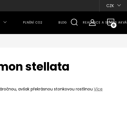
CZK
NÁKU
PLNĚNÍ CO2
BLOG
REALIZACE A SERVIS AKVÁ
KOŠÍ
mon stellata
áročnou, avšak překrásnou stonkovou rostlinou
Více