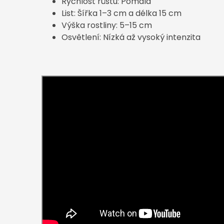
Rychlost růstu: Pomalá
List: Šířka 1–3 cm a délka 15 cm
Výška rostliny: 5–15 cm
Osvětlení: Nízká až vysoký intenzita