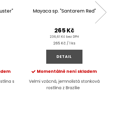
uster"
Mayaca sp. "Santarem Red"
Eri
265 Kč
236,61 Kč bez DPH
Měrná
265 Kč / 1 ks
cena:
DETAIL
ladem
Momentálně není skladem
stlina s
Velmi vzácná, jemnolistá stonková
Vzácná ak
rostlina z Brazílie