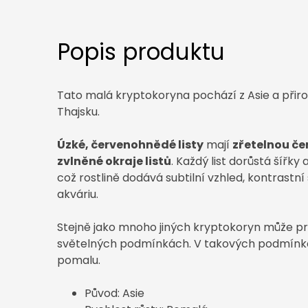
Popis produktu
Tato malá kryptokoryna pochází z Asie a přiro
Thajsku.
Úzké, červenohnědé listy
mají
zřetelnou če
zvlněné okraje listů
. Každý list dorůstá šířky 
což rostlině dodává subtilní vzhled, kontrastní 
akváriu.
Stejně jako mnoho jiných kryptokoryn může pro
světelných podmínkách. V takových podmínká
pomalu.
Původ: Asie