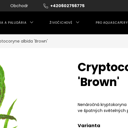
Obchodní podmínky
+420602756775
Moje objednávka
IA A PALUDÁRIA
ŽIVOČICHOVÉ
PRO AQUASCAPERY
ptocoryne albida 'Brown'
Cryptoc
'Brown'
Nenáročná kryptokoryna s
ve špatných světelných
Varianta