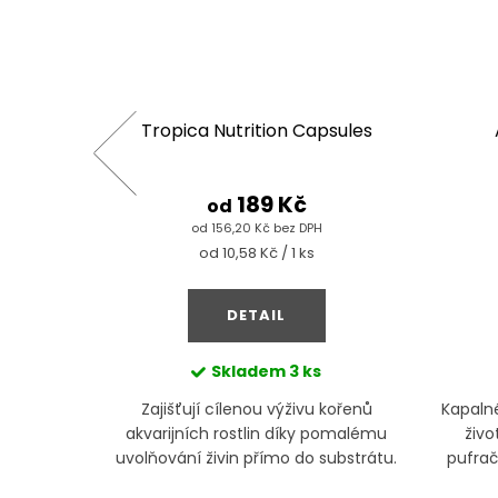
Tropica Nutrition Capsules
189 Kč
od
od 156,20 Kč bez DPH
Měrná
od 10,58 Kč / 1 ks
cena:
DETAIL
Skladem
3 ks
slík
Zajišťují cílenou výživu kořenů
Kapalné
akvarijních rostlin díky pomalému
živo
uvolňování živin přímo do substrátu.
pufrač
Podporuje růst.
t