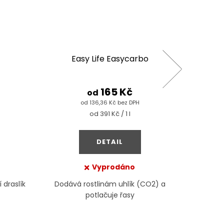
Easy Life Easycarbo
165 Kč
od
od 136,36 Kč bez DPH
Měrná
od 391 Kč / 1 l
cena:
DETAIL
Vyprodáno
 draslík
Dodává rostlinám uhlík (CO2) a
Hnojivo
potlačuje řasy