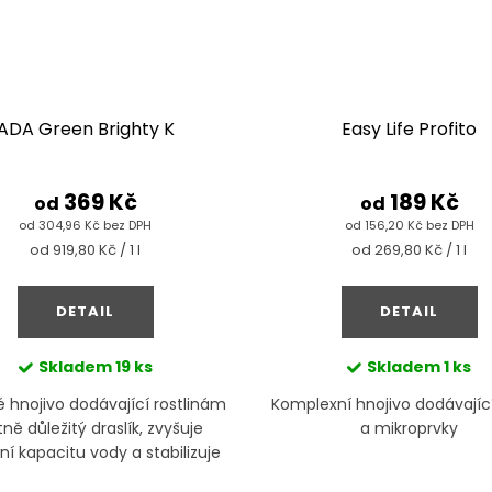
ADA Green Brighty K
Easy Life Profito
369 Kč
189 Kč
od
od
od 304,96 Kč bez DPH
od 156,20 Kč bez DPH
Měrná
Měrná
od 919,80 Kč / 1 l
od 269,80 Kč / 1 l
cena:
cena:
DETAIL
DETAIL
Skladem
19 ks
Skladem
1 ks
 hnojivo dodávající rostlinám
Komplexní hnojivo dodávající
tně důležitý draslík, zvyšuje
a mikroprvky
ní kapacitu vody a stabilizuje
ím tak pH vody v akváriu