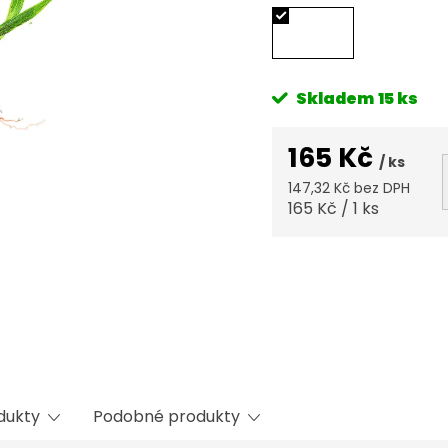
Skladem
15 ks
165 Kč
/ ks
147,32 Kč bez DPH
Měrná
165 Kč / 1 ks
cena:
odukty
Podobné produkty