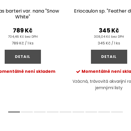
as barteri var. nana "Snow
Eriocaulon sp. "Feather d
White"
789 Kč
345 Kč
704,46 Kč bez DPH
308,04 Kč bez DPH
Měrná
Měrná
789 Kč / 1 ks
345 Kč / 1 ks
cena:
cena:
DETAIL
DETAIL
omentálně není skladem
Momentálně není sk
Vzácná, trávovitá akvarijní ro
jemnými listy