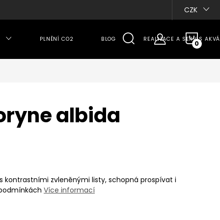
CZK
NÁKU
PLNĚNÍ CO2
BLOG
REALIZACE A SERVIS AKVÁ
KOŠÍ
oryne albida
 kontrastními zvleněnými listy, schopná prospívat i
 podmínkách
Více informací