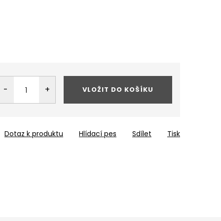
VLOŽIT DO KOŠÍKU
Dotaz k produktu
Hlídací pes
Sdílet
Tisk