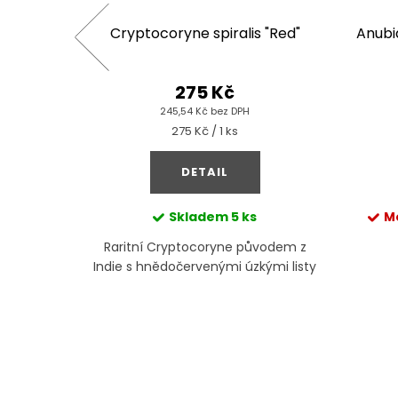
ata
Cryptocoryne spiralis "Red"
Anubi
275 Kč
245,54 Kč bez DPH
Měrná
275 Kč / 1 ks
cena:
DETAIL
kladem
Skladem
5 ks
M
stonková
Raritní Cryptocoryne původem z
aru
Indie s hnědočervenými úzkými listy