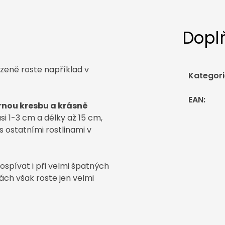
Dopl
zeně roste například v
Kategori
EAN
:
rnou kresbu a krásně
asi 1-3 cm a délky až 15 cm,
s ostatními rostlinami v
spívat i při velmi špatných
ch však roste jen velmi