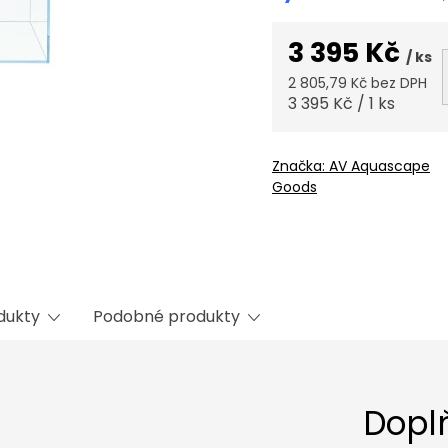
3 395 Kč
/ ks
2 805,79 Kč bez DPH
Měrná
3 395 Kč / 1 ks
cena:
Značka:
AV Aquascape
Goods
odukty
Podobné produkty
Dopl