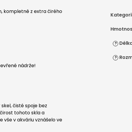
 kompletně z extra čirého
Kategori
Hmotnos
Délka
?
Rozm
?
otevřené nádrže!
skel, čisté spoje bez
irost tohoto skla a
se vše v akváriu vznášelo ve