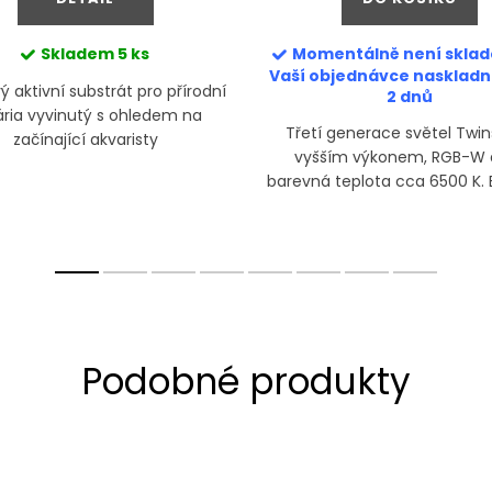
Skladem
5 ks
Momentálně není sklad
Vaší objednávce nasklad
ý aktivní substrát pro přírodní
2 dnů
ária vyvinutý s ohledem na
Třetí generace světel Twin
začínající akvaristy
vyšším výkonem, RGB-W č
barevná teplota cca 6500 K. E
základní řadou pro pokro
aquascapery, která dodá do
světla středně...