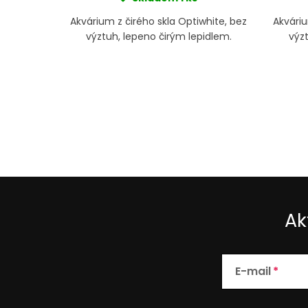
ké značky
Akvárium z čirého skla Optiwhite, bez
Akváriu
é v úhlu
výztuh, lepeno čirým lepidlem.
výzt
nem bez
í dojem
ného
Ak
E-mail