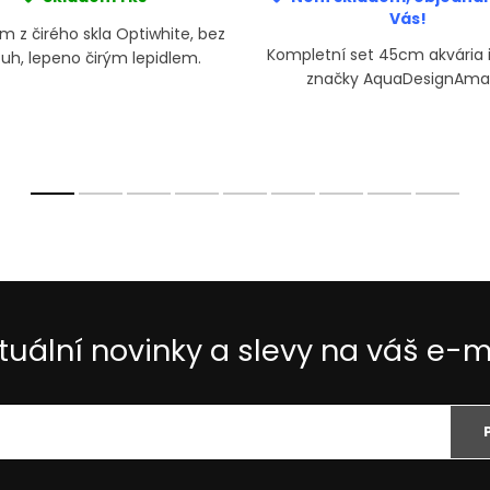
Vás!
m z čirého skla Optiwhite, bez
Kompletní set 45cm akvária 
uh, lepeno čirým lepidlem.
značky AquaDesignAm
tuální novinky a slevy na váš e-m