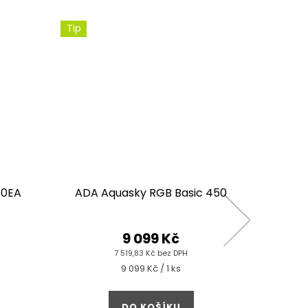
Tip
Tip pro
450EA
ADA Aquasky RGB Basic 450
ADA Aq
9 099 Kč
7 519,83 Kč bez DPH
Měrná
9 099 Kč / 1 ks
cena:
DO KOŠÍKU