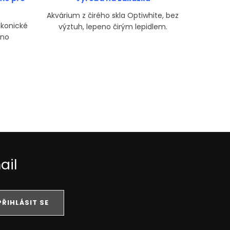
Akvárium z čirého skla Optiwhite, bez
Prémiov
ikonické
výztuh, lepeno čirým lepidlem.
UNS. Hr
ano
45° l
přesah
ne
ail
PŘIHLÁSIT SE