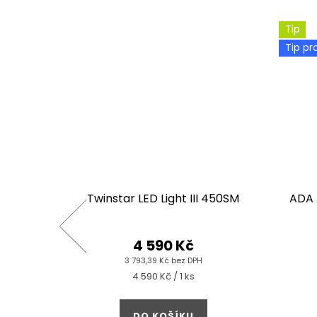
Tip
Tip pr
nd
Twinstar LED Light III 450SM
ADA 
4 590 Kč
3 793,39 Kč bez DPH
Měrná
4 590 Kč / 1 ks
cena:
DO KOŠÍKU