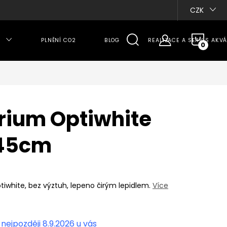
CZK
NÁKU
PLNĚNÍ CO2
BLOG
REALIZACE A SERVIS AKVÁ
KOŠÍ
rium Optiwhite
45cm
tiwhite, bez výztuh, lepeno čirým lepidlem.
Více
8.9.2026