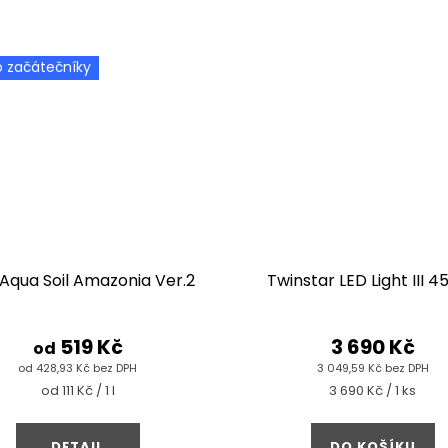
o začátečníky
Aqua Soil Amazonia Ver.2
Twinstar LED Light III 
519 Kč
3 690 Kč
od
od 428,93 Kč bez DPH
3 049,59 Kč bez DPH
Měrná
Měrná
od 111 Kč / 1 l
3 690 Kč / 1 ks
cena:
cena:
DETAIL
DO KOŠÍKU