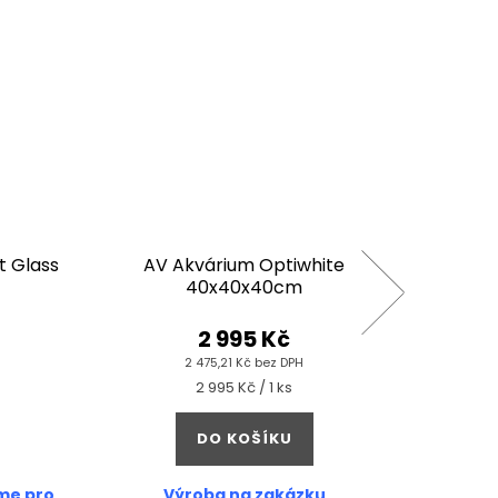
 Glass
AV Akvárium Optiwhite
UNS Aq
40x40x40cm
2 995 Kč
2 475,21 Kč bez DPH
Měrná
2 995 Kč / 1 ks
cena:
DO KOŠÍKU
me pro
Výroba na zakázku