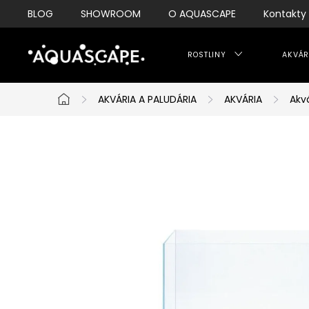
Přejít
BLOG
SHOWROOM
O AQUASCAPE
Kontakty
na
obsah
ROSTLINY
AKVÁR
AKVÁRIA A PALUDÁRIA
AKVÁRIA
Akv
Domů