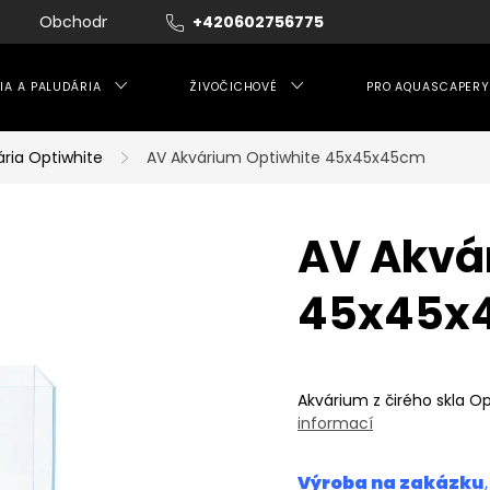
Obchodní podmínky
+420602756775
Moje objednávka
IA A PALUDÁRIA
ŽIVOČICHOVÉ
PRO AQUASCAPERY
ária Optiwhite
AV Akvárium Optiwhite 45x45x45cm
AV Akvá
45x45x
Akvárium z čirého skla Op
informací
Výroba na zakázku