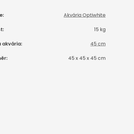
e
:
Akvária Optiwhite
t
:
15 kg
 akvária
:
45 cm
ěr
:
45 x 45 x 45 cm