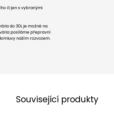
šího či jen s vybranými
kvária do 30L je možné na
kvária posíláme přepravní
í domluvy naším rozvozem.
Související produkty