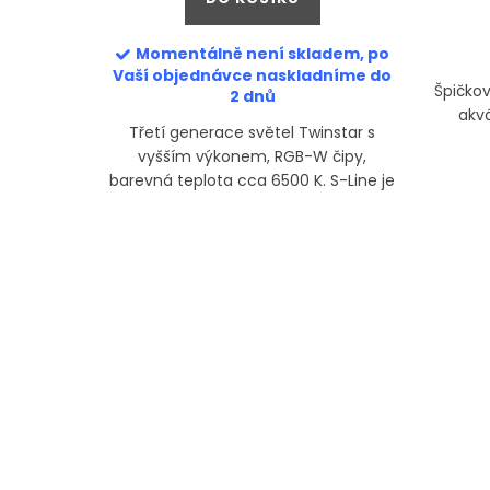
Momentálně není skladem, po
Vaší objednávce naskladníme do
šenství k
Špičkov
2 dnů
betonu a
akv
Třetí generace světel Twinstar s
vyšším výkonem, RGB-W čipy,
barevná teplota cca 6500 K. S-Line je
nejvyšší řadou světel Twinstar.