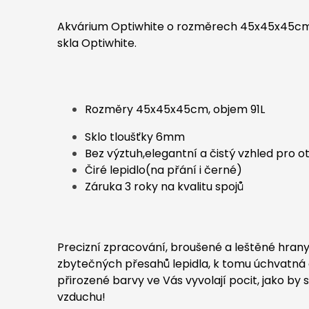
Akvárium Optiwhite o rozměrech 45x45x45cm,
skla Optiwhite.
Rozměry 45x45x45cm, objem 91L
Sklo tloušťky 6mm
Bez výztuh,elegantní a čistý vzhled pro 
Čiré lepidlo(na přání i černé)
Záruka 3 roky na kvalitu spojů
Precizní zpracování, broušené a leštěné hrany 
zbytečných přesahů lepidla, k tomu úchvatná č
přirozené barvy ve Vás vyvolají pocit, jako by 
vzduchu!