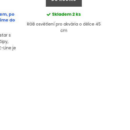
em, po
Skladem
2 ks
níme do
RGB osvětlení pro akvária o délce 45
Jemný su
cm
rostli
star s
ipy,
-Line je
čilé
statek