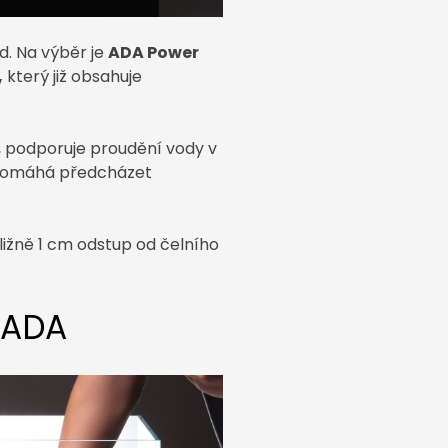
d. Na výběr je
ADA Power
,
který již obsahuje
, podporuje proudění vody v
a pomáhá předcházet
ižně 1 cm odstup od čelního
a ADA