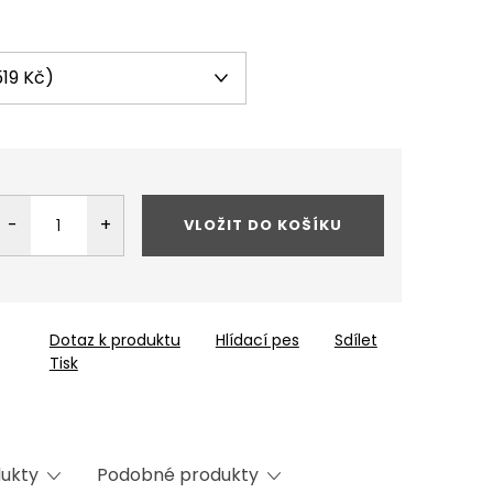
VLOŽIT DO KOŠÍKU
Dotaz k produktu
Hlídací pes
Sdílet
Tisk
dukty
Podobné produkty