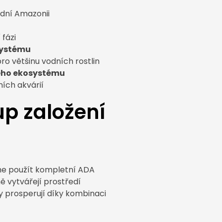
dní Amazonii
fázi
systému
o většinu vodních rostlin
vého ekosystému
ích akvárií
p založení
me použít kompletní ADA
ě vytvářejí prostředí
y prosperují díky kombinaci