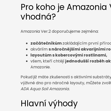
Pro koho je Amazonia 
vhodná?
Amazonia Ver.2 doporučujeme zejména:
začátečníkům
zakládajícím první příro
akváriím
s náročnějšími akvarijními ro
layoutům s kobercovými rostlinami,
všem, kteří chtějí
jednodušší rozběh ak
Amazonie.
Pokud již máte zkušenosti s aktivními substrá
výživné dno pro náročné layouty, můžete zvolit
ADA Aqua Soil Amazonia.
Hlavní výhody