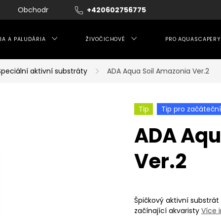
Obchodní podmínky
+420602756775
Moje objednávka
IA A PALUDÁRIA
ŽIVOČICHOVÉ
PRO AQUASCAPERY
Speciální aktivní substráty
ADA Aqua Soil Amazonia Ver.2
Tip
Tip pro začátečn
ADA Aqu
Ver.2
Špičkový aktivní substrát
začínající akvaristy
Více 