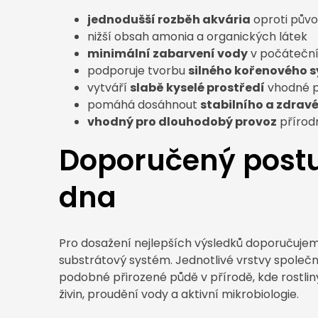
jednodušší rozběh akvária
oproti půvo
nižší obsah amonia a organických látek
minimální zabarvení vody
v počáteční 
podporuje tvorbu
silného kořenového 
vytváří
slabě kyselé prostředí
vhodné pr
pomáhá dosáhnout
stabilního a zdra
vhodný pro dlouhodobý provoz
přírodn
Doporučený postu
dna
Pro dosažení nejlepších výsledků doporučuje
substrátový systém. Jednotlivé vrstvy společn
podobné přirozené půdě v přírodě, kde rostlin
živin, proudění vody a aktivní mikrobiologie.