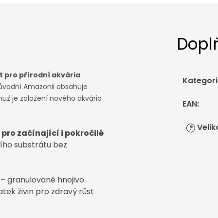
Dopl
t pro přírodní akvária
Kategori
původní Amazonii obsahuje
už je založení nového akvária
EAN
:
Velik
?
pro začínající i pokročilé
vního substrátu bez
– granulované hnojivo
atek živin pro zdravý růst