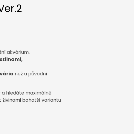
Ver.2
dní akvárium,
stlinami,
vária
než u původní
ty a hledáte maximálně
 živinami bohatší variantu