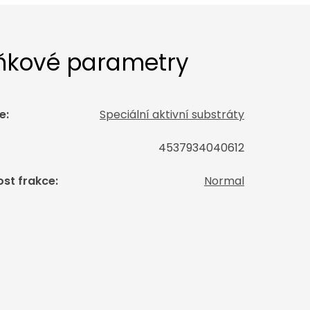
ňkové parametry
e
:
Speciální aktivní substráty
4537934040612
ost frakce
:
Normal