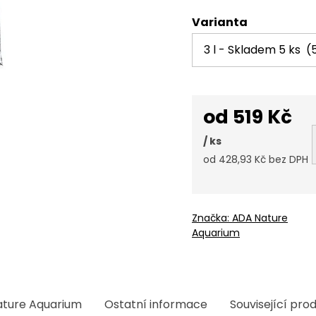
Varianta
od
519 Kč
/ ks
od
428,93 Kč
bez DPH
Měrná
cena:
Značka:
ADA Nature
Aquarium
ture Aquarium
Ostatní informace
Související pro