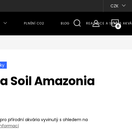
CZK
NÁKU
PLNĚNÍ CO2
BLOG
REALIZACE A SERVIS AKVÁ
KOŠÍ
íky
a Soil Amazonia
 pro přírodní akvária vyvinutý s ohledem na
informací