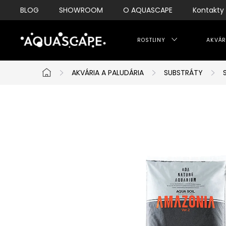
Přejít
BLOG
SHOWROOM
O AQUASCAPE
Kontakty
na
obsah
ROSTLINY
AKVÁR
AKVÁRIA A PALUDÁRIA
SUBSTRÁTY
Domů