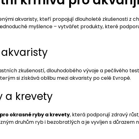
tní krmiva pro akvarij
nými akvaristy, kteří propojují dlouholeté zkušenosti z 
a jednoduché myšlence – vytvářet produkty, které podporuj
 akvaristy
astních zkušeností, dlouhodobého vývoje a pečlivého testo
kterým si získává oblibu mezi akvaristy po celé Evropě.
y a krevety
pro okrasné ryby a krevety
, která podporují zdravý růst,
ným druhům ryb i bezobratlých a je vyvíjen s důrazem na 