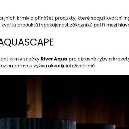
rijních krmiv a přinášet produkty, které spojují kvalitní 
na kvalitu produktů i spokojenost zákazníků patří mezi hla
e AQUASCAPE
ment krmiv značky
River Aqua
pro okrasné ryby a krevety
ůraz na zdravou výživu akvarijních živočichů.