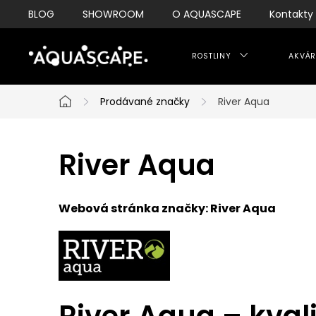
Přejít
BLOG
SHOWROOM
O AQUASCAPE
Kontakty
na
obsah
ROSTLINY
AKVÁR
Prodávané značky
River Aqua
Domů
River Aqua
Webová stránka značky:
River Aqua