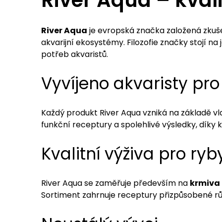
River Aqua – kvali
River Aqua
je evropská značka založená zkuše
akvarijní ekosystémy. Filozofie značky stojí n
potřeb akvaristů.
Vyvíjeno akvaristy pro
Každý produkt River Aqua vzniká na základě vl
funkční receptury a spolehlivé výsledky, díky 
Kvalitní výživa pro ryb
River Aqua se zaměřuje především na
krmiva 
Sortiment zahrnuje receptury přizpůsobené růz