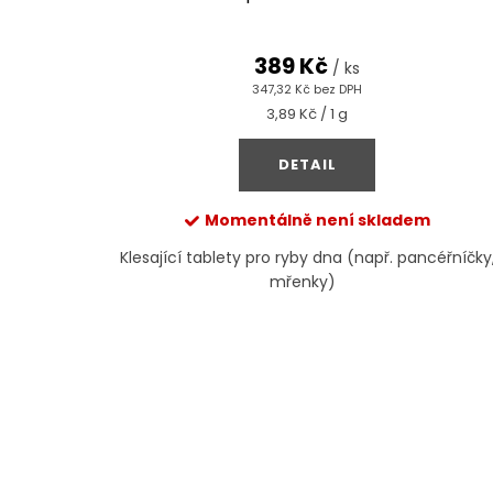
u
k
k
389 Kč
t
/ ks
347,32 Kč bez DPH
t
ů
Měrná
3,89 Kč / 1 g
cena:
ů
DETAIL
Momentálně není skladem
Klesající tablety pro ryby dna (např. pancéřníčky
mřenky)