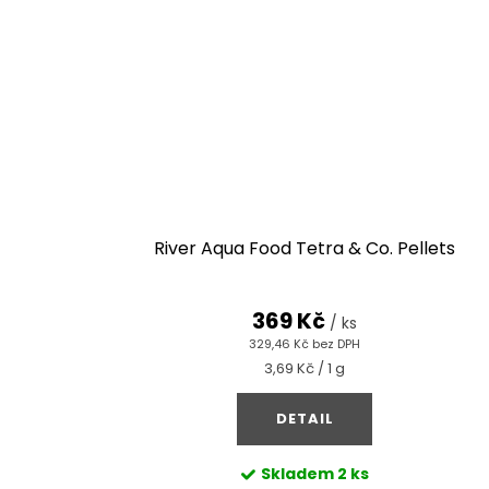
River Aqua Food Tetra & Co. Pellets
369 Kč
/ ks
329,46 Kč bez DPH
Měrná
3,69 Kč / 1 g
cena:
DETAIL
Skladem
2 ks