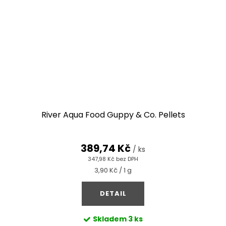
River Aqua Food Guppy & Co. Pellets
389,74 Kč
/ ks
347,98 Kč bez DPH
Měrná
3,90 Kč / 1 g
cena:
DETAIL
Skladem
3 ks