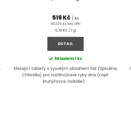
519 Kč
/ ks
463,39 Kč bez DPH
Měrná
5,19 Kč / 1 g
cena:
DETAIL
Skladem
1 ks
,
Klesající tablety s vysokým obsahem řas (Spirulina,
Chlorella) pro rostlinožravé ryby dna (např.
krunýřovce, lorikálie)