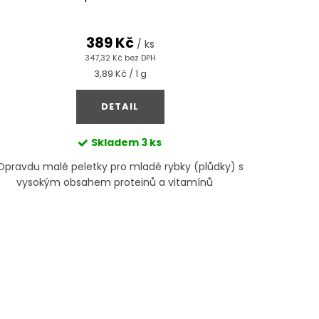
389 Kč
/ ks
347,32 Kč bez DPH
Měrná
3,89 Kč / 1 g
cena:
DETAIL
Skladem
3 ks
Opravdu malé peletky pro mladé rybky (plůdky) s
vysokým obsahem proteinů a vitamínů