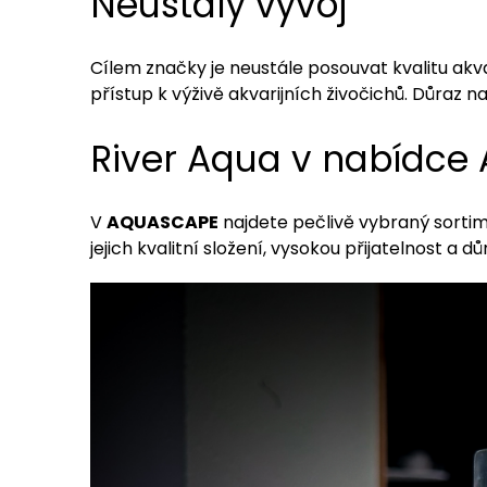
Neustálý vývoj
Cílem značky je neustále posouvat kvalitu akva
přístup k výživě akvarijních živočichů. Důraz 
River Aqua v nabídc
V
AQUASCAPE
najdete pečlivě vybraný sorti
jejich kvalitní složení, vysokou přijatelnost a d