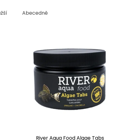
žší
Abecedně
River Aqua Food Algae Tabs