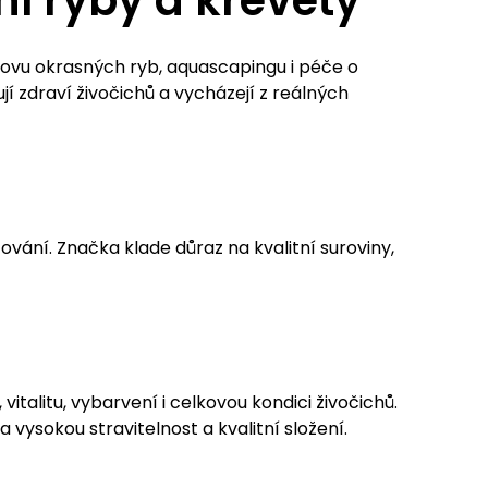
ní ryby a krevety
chovu okrasných ryb, aquascapingu i péče o
í zdraví živočichů a vycházejí z reálných
vání. Značka klade důraz na kvalitní suroviny,
 vitalitu, vybarvení i celkovou kondici živočichů.
vysokou stravitelnost a kvalitní složení.