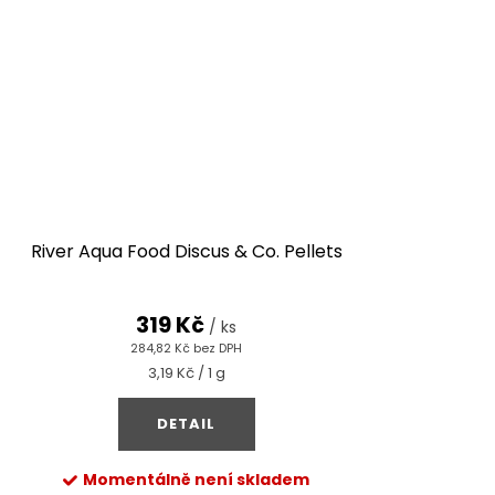
River Aqua Food Discus & Co. Pellets
319 Kč
/ ks
284,82 Kč bez DPH
Měrná
3,19 Kč / 1 g
cena:
DETAIL
Momentálně není skladem