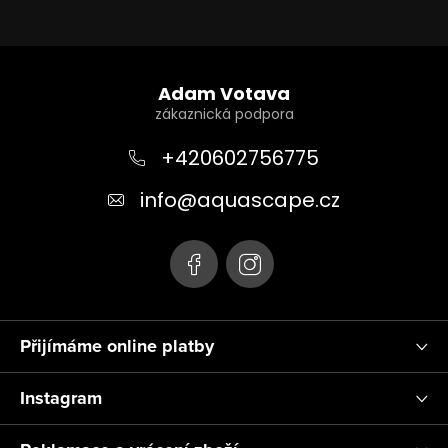
Z
á
Adam Votava
p
a
+420602756775
t
info
@
aquascape.cz
í
Přijímáme online platby
Instagram