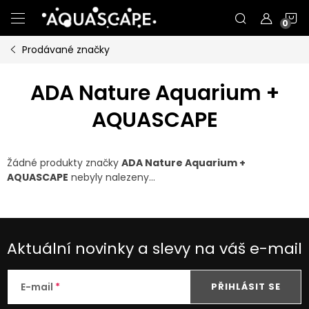
Přejít
N
na
obsah
Prodávané značky
K
ADA Nature Aquarium +
AQUASCAPE
Žádné produkty značky
ADA Nature Aquarium +
AQUASCAPE
nebyly nalezeny...
Aktuální novinky a slevy na váš e-mail
E-mail
PŘIHLÁSIT SE