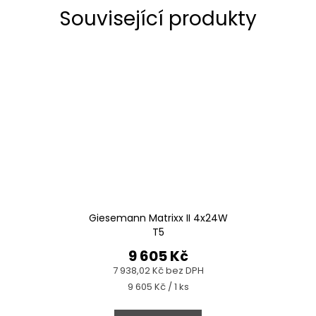
Související produkty
Giesemann Matrixx II 4x24W
T5
9 605 Kč
7 938,02 Kč bez DPH
Měrná
9 605 Kč / 1 ks
cena: