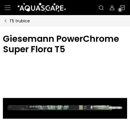
Přejít
N
na
obsah
T5 trubice
K
Giesemann PowerChrome
Super Flora T5