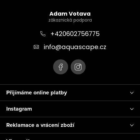
Z
á
Adam Votava
p
a
+420602756775
t
info
@
aquascape.cz
í
Přijímáme online platby
Instagram
Reklamace a vrácení zboží