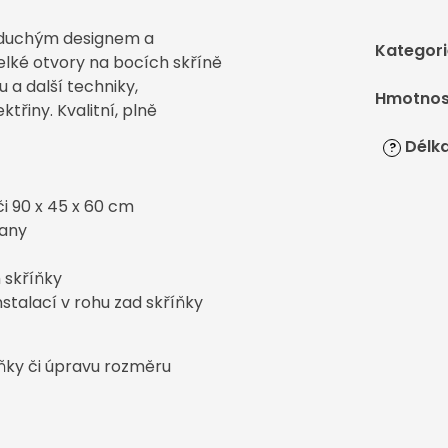
noduchým designem a
Kategori
lké otvory na bocích skříně
u a další techniky,
Hmotnos
třiny. Kvalitní, plně
Délka
?
i 90 x 45 x 60 cm
rany
 skříňky
talací v rohu zad skříňky
říňky či úpravu rozměru