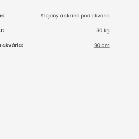
e
:
Stojany a skříně pod akvária
t
:
30 kg
 akvária
:
90 cm