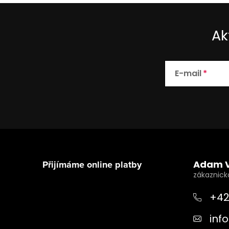
Ak
E-mail
Z
á
Přijímáme online platby
Adam 
p
a
+42
t
info