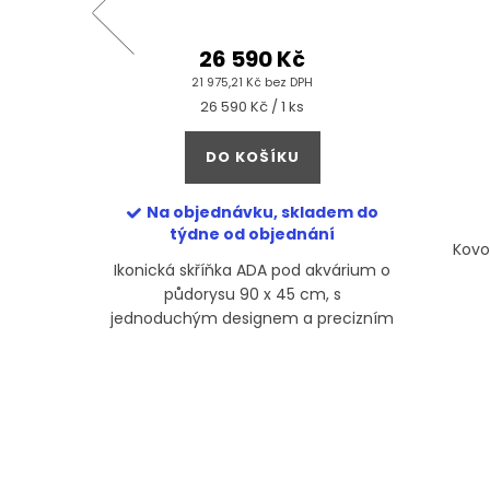
 45-P
26 590 Kč
21 975,21 Kč bez DPH
Měrná
26 590 Kč / 1 ks
cena:
DO KOŠÍKU
Na objednávku, skladem do
týdne od objednání
Woodbase
Kovo
Ikonická skříňka ADA pod akvárium o
y Cube
půdorysu 90 x 45 cm, s
aximální
jednoduchým designem a precizním
 akvária i
zpracováním detailů