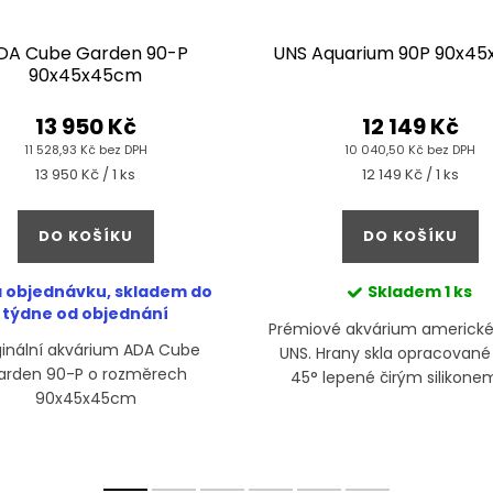
DA Cube Garden 90-P
UNS Aquarium 90P 90x4
90x45x45cm
13 950 Kč
12 149 Kč
11 528,93 Kč bez DPH
10 040,50 Kč bez DPH
Měrná
Měrná
13 950 Kč / 1 ks
12 149 Kč / 1 ks
cena:
cena:
DO KOŠÍKU
DO KOŠÍKU
 objednávku, skladem do
Skladem
1 ks
týdne od objednání
Prémiové akvárium americké
ginální akvárium ADA Cube
UNS. Hrany skla opracované
arden 90-P o rozměrech
45° lepené čirým silikone
90x45x45cm
přesahů lepidla umocňují 
neorámovaného, volné
aquascapu.