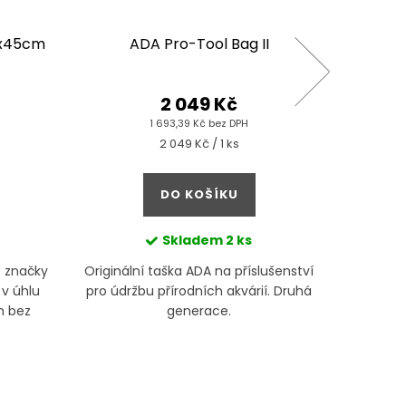
5x45cm
ADA Pro-Tool Bag II
2 049 Kč
1 693,39 Kč bez DPH
Měrná
2 049 Kč / 1 ks
cena:
DO KOŠÍKU
Skladem
2 ks
 značky
Originální taška ADA na příslušenství
Pře
 v úhlu
pro údržbu přírodních akvárií. Druhá
odstraň
m bez
generace.
dojem
ho