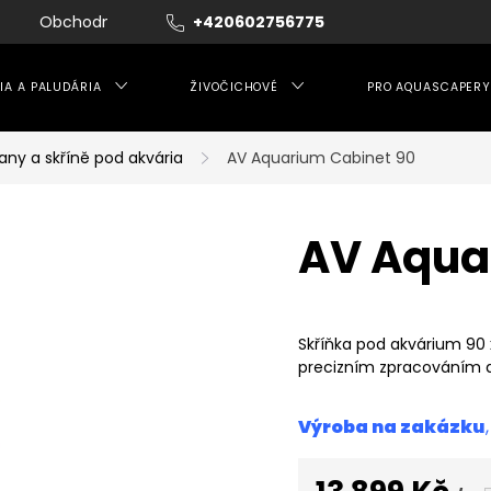
Obchodní podmínky
+420602756775
Moje objednávka
IA A PALUDÁRIA
ŽIVOČICHOVÉ
PRO AQUASCAPERY
any a skříně pod akvária
AV Aquarium Cabinet 90
AV Aqua
Skříňka pod akvárium 90
precizním zpracováním d
Výroba na zakázku