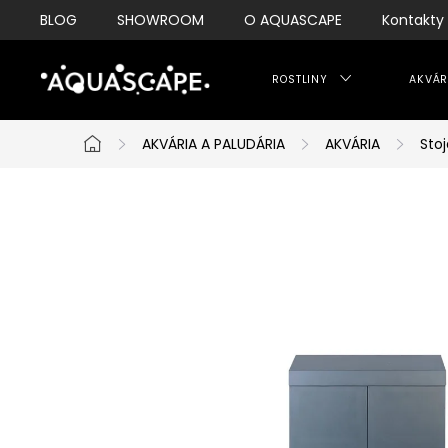
Přejít
BLOG
SHOWROOM
O AQUASCAPE
Kontakty
na
obsah
ROSTLINY
AKVÁR
AKVÁRIA A PALUDÁRIA
AKVÁRIA
Stoj
Domů