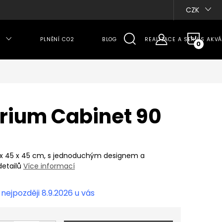
CZK
NÁKU
PLNĚNÍ CO2
BLOG
REALIZACE A SERVIS AKVÁ
KOŠÍ
rium Cabinet 90
 x 45 x 45 cm, s jednoduchým designem a
etailů
Více informací
8.9.2026