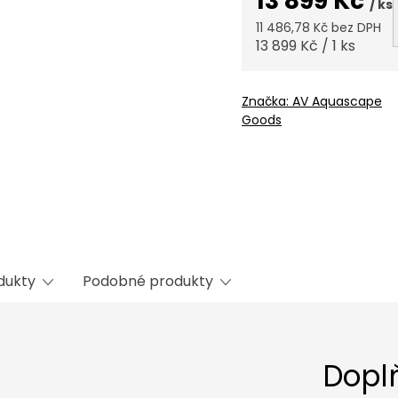
13 899 Kč
/ ks
11 486,78 Kč bez DPH
Měrná
13 899 Kč / 1 ks
cena:
Značka:
AV Aquascape
Goods
odukty
Podobné produkty
Dopl