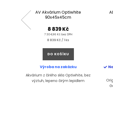
nd
AV Akvárium Optiwhite
A
90x45x45cm
8 839 Kč
7 304,96 Kč bez DPH
Měrná
8 839 Kč / 1 ks
cena:
DO KOŠÍKU
Výroba na zakázku
Na
Akvárium z čirého skla Optiwhite, bez
šenství k
Ori
výztuh, lepeno čirým lepidlem
betonu a
G