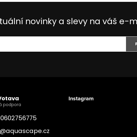
tuální novinky a slevy na váš e-m
Votava
Instagram
0602756775
@
aquascape.cz