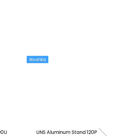
Novinka
90U
UNS Aluminum Stand 120P
ADA 