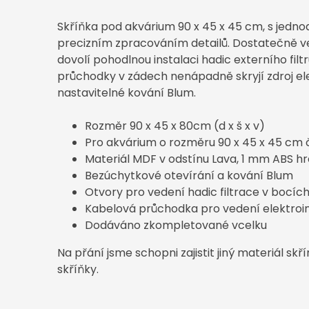
Skříňka pod akvárium 90 x 45 x 45 cm, s jed
precizním zpracováním detailů. Dostatečně ve
dovolí pohodlnou instalaci hadic externího filtr
průchodky v zádech nenápadně skryjí zdroj elek
nastavitelné kování Blum.
Rozměr 90 x 45 x 80cm (d x š x v)
Pro akvárium o rozměru 90 x 45 x 45 cm č
Materiál MDF v odstínu Lava, 1 mm ABS h
Bezúchytkové otevírání a kování Blum
Otvory pro vedení hadic filtrace v bocích
Kabelová průchodka pro vedení elektroins
Dodáváno zkompletované vcelku
Na přání jsme schopni zajistit jiný materiál sk
skříňky.