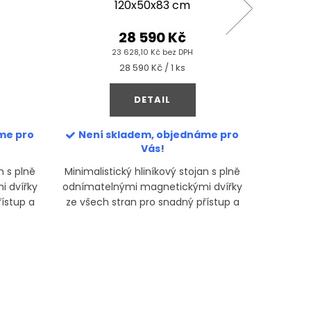
120x50x83 cm
28 590 Kč
23 628,10 Kč bez DPH
Měrná
28 590 Kč / 1 ks
cena:
DETAIL
me pro
Není skladem, objednáme pro
Není
Vás!
n s plně
Minimalistický hliníkový stojan s plně
Podstave
 dvířky
odnímatelnými magnetickými dvířky
stejnéh
ístup a
ze všech stran pro snadný přístup a
jako
ia.
pohodlnou údržbu akvária.