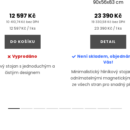
90x56x83 cm
12 597 Kč
23 390 Kč
10 410,74 Kč bez DPH
19 330,58 Kč bez DPH
Měrná
Měrná
12 597 Kč / 1 ks
23 390 Kč / 1 ks
cena:
cena:
DO KOŠÍKU
DETAIL
Vyprodáno
Není skladem, objedná
Vás!
vý stojan s jednoduchým a
Minimalistický hliníkový stoja
čistým designem
odnímatelnými magnetickými
ze všech stran pro snadný př
pohodlnou údržbu akvár